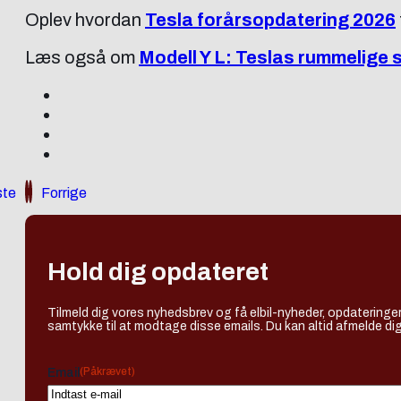
Oplev hvordan
Tesla forårsopdatering 2026
Læs også om
Modell Y L: Teslas rummelige 
te
Forrige
Hold dig opdateret
Tilmeld dig vores nyhedsbrev og få elbil-nyheder, opdateringer
samtykke til at modtage disse emails. Du kan altid afmelde dig
(Påkrævet)
Email