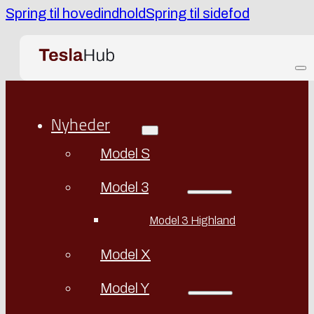
Spring til hovedindhold
Spring til sidefod
Nyheder
Model S
Model 3
Model 3 Highland
Model X
Model Y