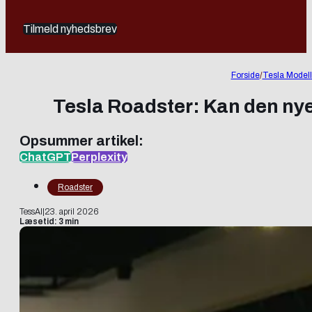
Tilmeld nyhedsbrev
Forside
/
Tesla Modell
Tesla Roadster: Kan den nye
Opsummer artikel:
ChatGPT
Perplexity
Roadster
TessAI
|
23. april 2026
Læsetid: 3 min