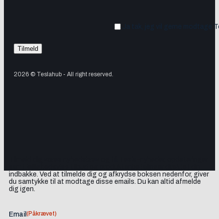
Ja tak, jeg vil gerne modtage 
2026 © Teslahub - All right reserved.
Tilmeld dig vores nyhedsbrev og få Tesla-nyheder, opdateringer
samt lejlighedsvise tilbud og produktanbefalinger direkte i din
indbakke. Ved at tilmelde dig og afkrydse boksen nedenfor, giver
du samtykke til at modtage disse emails. Du kan altid afmelde
dig igen.
(Påkrævet)
Email