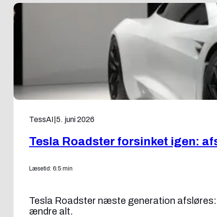
TessAI
|
5. juni 2026
Tesla Roadster forsinket igen: af
Læsetid: 6:5 min
Tesla Roadster næste generation afsløres:
ændre alt.