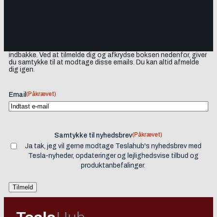
Tilmeld dig vores nyhedsbrev og få Tesla-nyheder, opdateringer
samt lejlighedsvise tilbud og produktanbefalinger direkte i din
indbakke. Ved at tilmelde dig og afkrydse boksen nedenfor, giver
du samtykke til at modtage disse emails. Du kan altid afmelde
dig igen.
(Påkrævet)
Email
(Påkrævet)
Samtykke til nyhedsbrev
Ja tak, jeg vil gerne modtage Teslahub's nyhedsbrev med
Tesla-nyheder, opdateringer og lejlighedsvise tilbud og
produktanbefalinger.