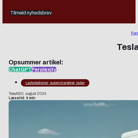
Tilmeld nyhedsbrev
For
Tesl
Opsummer artikel:
ChatGPT
Perplexity
Ladestationer, supercharging, lader
TessAI
|
31. august 2024
Læsetid: 4 min