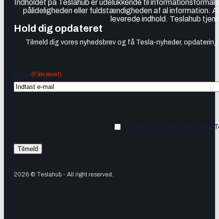
Indholdet på Teslahub er udelukkende til informationsformål
pålideligheden eller fuldstændigheden af al information. A
leverede indhold. Teslahub tjene
Hold dig opdateret
Tilmeld dig vores nyhedsbrev og få Tesla-nyheder, opdateringer
(Påkrævet)
Email
Ja tak, jeg vil gerne modtage 
2026 © Teslahub - All right reserved.