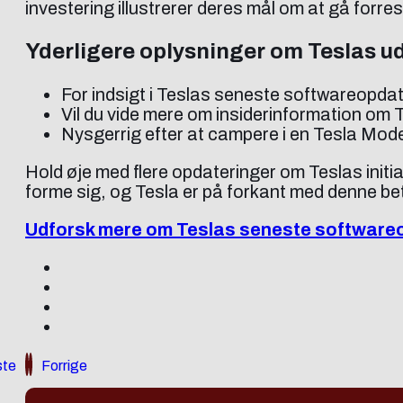
investering illustrerer deres mål om at gå forre
Yderligere oplysninger om Teslas u
For indsigt i Teslas seneste softwareopdat
Vil du vide mere om insiderinformation om
Nysgerrig efter at campere i en Tesla Model
Hold øje med flere opdateringer om Teslas initia
forme sig, og Tesla er på forkant med denne be
Udforsk mere om Teslas seneste software
te
Forrige