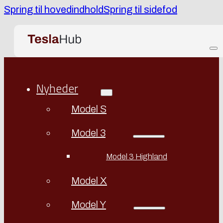
Spring til hovedindhold
Spring til sidefod
Nyheder
Model S
Model 3
Model 3 Highland
Model X
Model Y