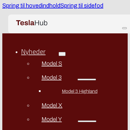
Spring til hovedindhold
Spring til sidefod
Nyheder
Model S
Model 3
Model 3 Highland
Model X
Model Y