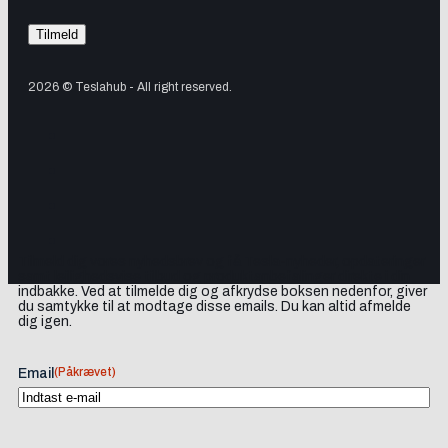
2026 © Teslahub - All right reserved.
Tilmeld dig vores nyhedsbrev og få Tesla-nyheder, opdateringer
samt lejlighedsvise tilbud og produktanbefalinger direkte i din
indbakke. Ved at tilmelde dig og afkrydse boksen nedenfor, giver
du samtykke til at modtage disse emails. Du kan altid afmelde
dig igen.
(Påkrævet)
Email