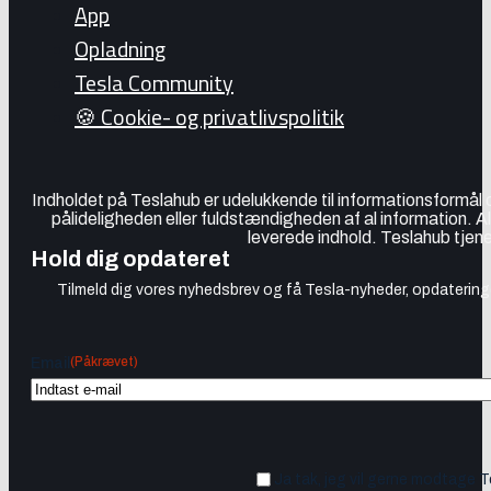
App
Opladning
Tesla Community
🍪 Cookie- og privatlivspolitik
Indholdet på Teslahub er udelukkende til informationsformål
pålideligheden eller fuldstændigheden af al information. A
leverede indhold. Teslahub tjene
Hold dig opdateret
Tilmeld dig vores nyhedsbrev og få Tesla-nyheder, opdateringer
(Påkrævet)
Email
Ja tak, jeg vil gerne modtage 