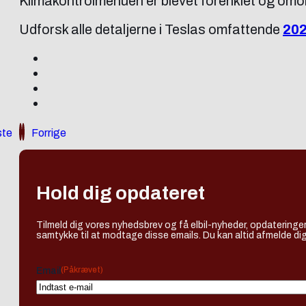
Klimakontrolmenuen er blevet forenklet og omor
Udforsk alle detaljerne i Teslas omfattende
202
te
Forrige
Hold dig opdateret
Tilmeld dig vores nyhedsbrev og få elbil-nyheder, opdateringer
samtykke til at modtage disse emails. Du kan altid afmelde dig
(Påkrævet)
Email