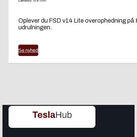
Læsetid: 6:9 min
Oplever du FSD v14 Lite overophedning på H
udrulningen.
Se nyhed