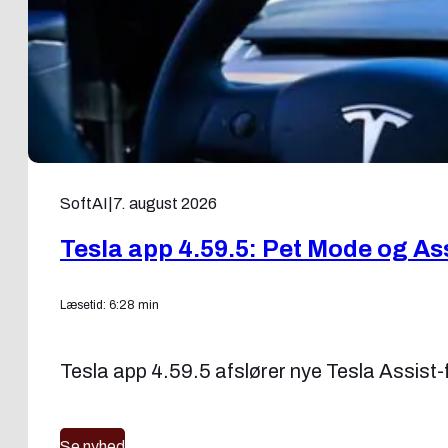
SoftAI
|
7. august 2026
Tesla app 4.59.5: Pet Mode og As
Læsetid: 6:28 min
Tesla app 4.59.5 afslører nye Tesla Assist-f
Se nyhed