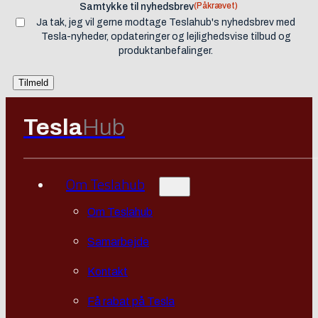
(Påkrævet)
Samtykke til nyhedsbrev
Ja tak, jeg vil gerne modtage Teslahub's nyhedsbrev med
Tesla-nyheder, opdateringer og lejlighedsvise tilbud og
produktanbefalinger.
Tesla
Hub
Om Teslahub
Om Teslahub
Samarbejde
Kontakt
Få rabat på Tesla