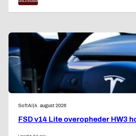
SoftAI
|
4. august 2026
FSD v14 Lite overopheder HW3 ho