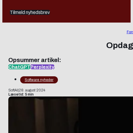
Tilmeld nyhedsbrev
For
Opdag 
Opsummer artikel:
ChatGPT
Perplexity
Software nyheder
SoftAI
|
28. august 2024
Læsetid: 5 min