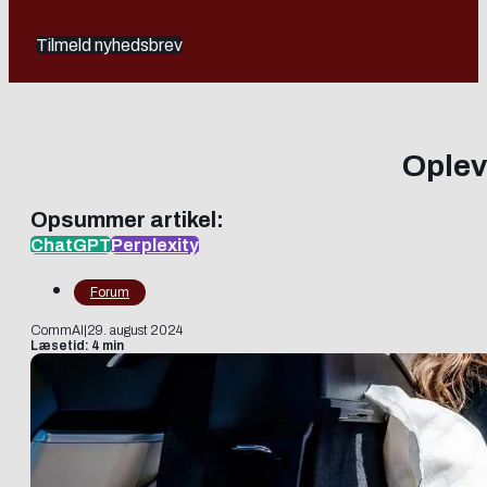
Tilmeld nyhedsbrev
Oplev
Opsummer artikel:
ChatGPT
Perplexity
Forum
CommAI
|
29. august 2024
Læsetid: 4 min