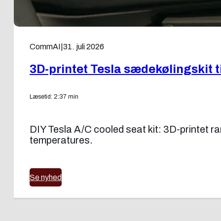
CommAI
|
31. juli 2026
3D-printet Tesla sædekølingskit 
Læsetid: 2:37 min
DIY Tesla A/C cooled seat kit: 3D-printet ram
temperatures.
Se nyhed