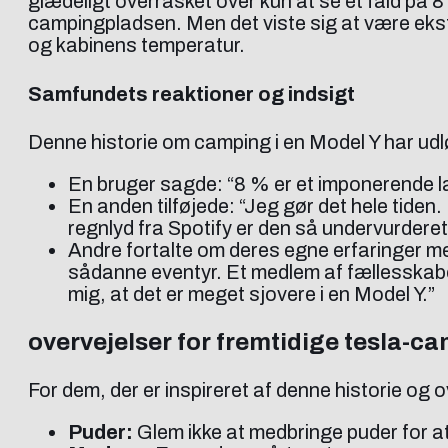
glædeligt overrasket over kun at se et fald på 
campingpladsen. Men det viste sig at være ekstr
og kabinens temperatur.
Samfundets reaktioner og indsigt
Denne historie om camping i en Model Y har udlø
En bruger sagde: “8 % er et imponerende lavt
En anden tilføjede: “Jeg gør det hele tide
regnlyd fra Spotify er den så undervurdere
Andre fortalte om deres egne erfaringer med
sådanne eventyr. Et medlem af fællesskabet
mig, at det er meget sjovere i en Model Y.”
overvejelser for fremtidige tesla-ca
For dem, der er inspireret af denne historie og 
Puder:
Glem ikke at medbringe puder for a