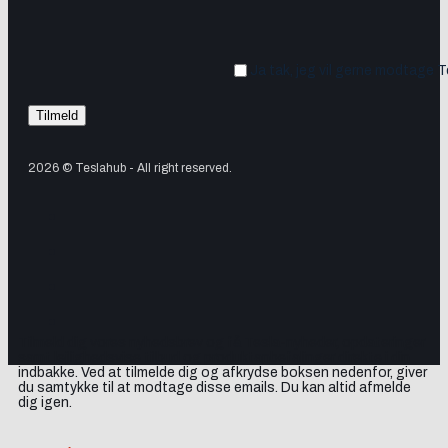
Ja tak, jeg vil gerne modtage 
2026 © Teslahub - All right reserved.
Tilmeld dig vores nyhedsbrev og få Tesla-nyheder, opdateringer
samt lejlighedsvise tilbud og produktanbefalinger direkte i din
indbakke. Ved at tilmelde dig og afkrydse boksen nedenfor, giver
du samtykke til at modtage disse emails. Du kan altid afmelde
dig igen.