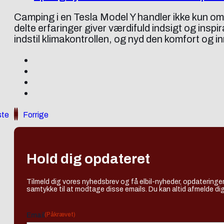
Camping i en Tesla Model Y handler ikke kun o
delte erfaringer giver værdifuld indsigt og ins
indstil klimakontrollen, og nyd den komfort og i
te
Forrige
Hold dig opdateret
Tilmeld dig vores nyhedsbrev og få elbil-nyheder, opdateringer
samtykke til at modtage disse emails. Du kan altid afmelde dig
(Påkrævet)
Email