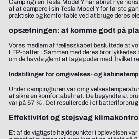
Camping i en Tesla Model Y har åbnet nye horiso
af at campere i sin Tesla Model Y for første ga
praktiske og komfortable ved at bruge deres elek
opsætningen: at komme godt på pl
Vores medlem af fællesskabet besluttede at vo
LFP-batteri. Sammen med deres bror lykkedes de
om de havde glemt at tage puder med, hvilket re
Indstillinger for omgivelses- og kabinetem
Under campingturen var omgivelsestemperature
at sikre en komfortabel nat. De begyndte at brug
var på 57 %. Det resulterede i et batteriforbrug 
Effektivitet og støjsvag klimakontro
Et af de vigtigste højdepunkter i oplevelsen v