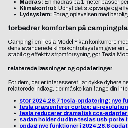
Madras:
En madras på 1 meter passer perf
Klimakontrol:
Udnyt det støjsvage og effe
Lydsystem:
Forøg oplevelsen med beroligen
forbedrer komforten på campingpl
Camping i en Tesla Model Y kan konkurrere med
dens avancerede klimakontrolsystem giver en un
stabil og effektiv strømforsyning gør Tesla Mod
relaterede læsninger og opdateringer
For dem, der er interesseret i at dykke dybere n
relaterede indlæg, der måske kan fange din int
stor 2024.26.7 tesla-opdatering: nye f
tesla præsenterer cortex: ai-revolution
tesla reducerer dramatisk ccs-adapter 
sådan holder du dine teslas usb-porte 
opdag nye funktioner i 2024.26.8 opda