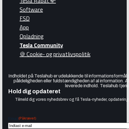
Tesla Rabat 💸
Software
FSD
App
Opladning
Tesla Community
🍪 Cookie- og privatlivspolitik
Indholdet på Teslahub er udelukkende til informationsformål
pålideligheden eller fuldstændigheden af al information. A
leverede indhold. Teslahub tjene
Hold dig opdateret
Tilmeld dig vores nyhedsbrev og få Tesla-nyheder, opdateringer
(Påkrævet)
Email