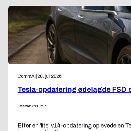
CommAI
|
28. juli 2026
Tesla-opdatering ødelagde FSD‑
Læsetid: 2:58 min
Efter en ‘lite’ v14-opdatering oplevede en 