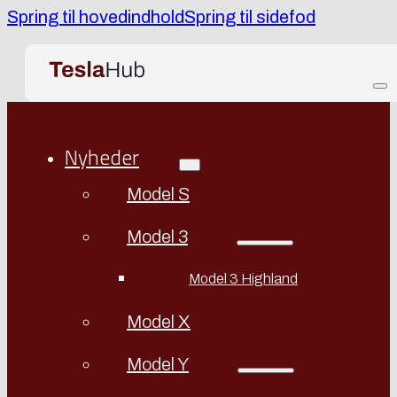
Spring til hovedindhold
Spring til sidefod
Nyheder
Model S
Model 3
Model 3 Highland
Model X
Model Y