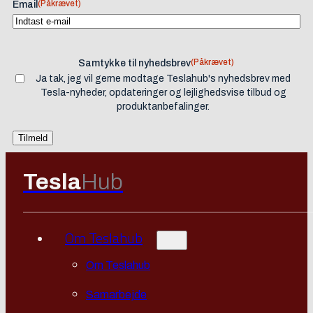
(Påkrævet)
Email
(Påkrævet)
Samtykke til nyhedsbrev
Ja tak, jeg vil gerne modtage Teslahub's nyhedsbrev med
Tesla-nyheder, opdateringer og lejlighedsvise tilbud og
produktanbefalinger.
Tesla
Hub
Om Teslahub
Om Teslahub
Samarbejde