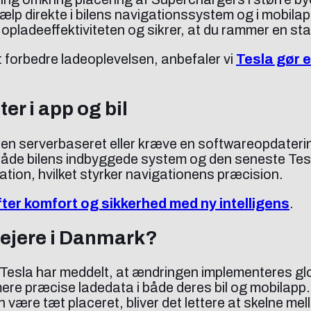
lp direkte i bilens navigationssystem og i mobilapp
r opladeeffektiviteten og sikrer, at du rammer en s
 forbedre ladeoplevelsen, anbefaler vi
Tesla gør e
er i app og bil
ten serverbaseret eller kræve en softwareopdateri
l både bilens indbyggede system og den seneste Tes
tation, hvilket styrker navigationens præcision.
ter komfort og sikkerhed med ny intelligens
.
-ejere i Danmark?
esla har meddelt, at ændringen implementeres glob
mere præcise ladedata i både deres bil og mobilapp
være tæt placeret, bliver det lettere at skelne mel