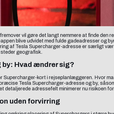
fremover vil gøre det langt nemmere at finde den re
la-appen blive udvidet med fulde gadeadresser og b
ing af Tesla Supercharger-adresse er særligt værdi
 steder geografisk.
 by: Hvad ændrer sig?
 hver Supercharger-kort i rejseplanlæggeren. Hvor m
 præcise Tesla Supercharger-adresse og by, såsom 
et detaljerede adressefelt minimerer nu risikoen for 
ion uden forvirring
ing omkring placering af Superchargers i større by