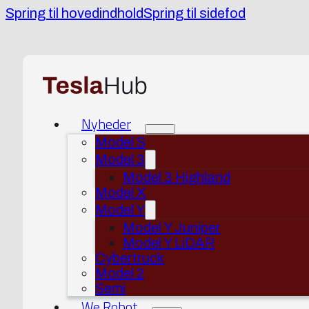
Spring til hovedindhold
Spring til sidefod
Nyheder
Model S
Model 3
Model 3 Highland
Model X
Model Y
Model Y Juniper
Model Y LiDAR
Cybertruck
Model 2
Semi
We Robot