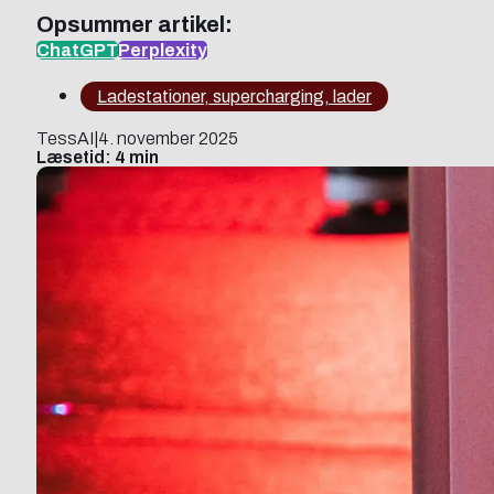
Opsummer artikel:
ChatGPT
Perplexity
Ladestationer, supercharging, lader
TessAI
|
4. november 2025
Læsetid: 4 min