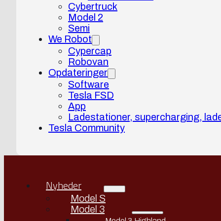
Cybertruck
Model 2
Semi
We Robot
Cypercap
Robovan
Opdateringer
Software
Tesla FSD
App
Ladestationer, supercharging, lad
Tesla Community
Nyheder
Model S
Model 3
Model 3 Highland