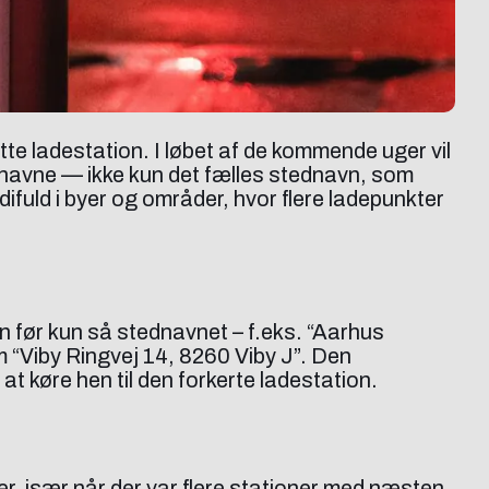
tte ladestation. I løbet af de kommende uger vil
ynavne — ikke kun det fælles stednavn, som
fuld i byer og områder, hvor flere ladepunkter
an før kun så stednavnet – f.eks. “Aarhus
“Viby Ringvej 14, 8260 Viby J”. Den
at køre hen til den forkerte ladestation.
er, især når der var flere stationer med næsten