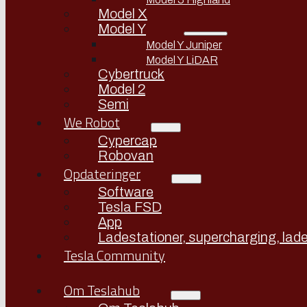
Model X
Model Y
Model Y Juniper
Model Y LiDAR
Cybertruck
Model 2
Semi
We Robot
Cypercap
Robovan
Opdateringer
Software
Tesla FSD
App
Ladestationer, supercharging, lade
Tesla Community
Om Teslahub