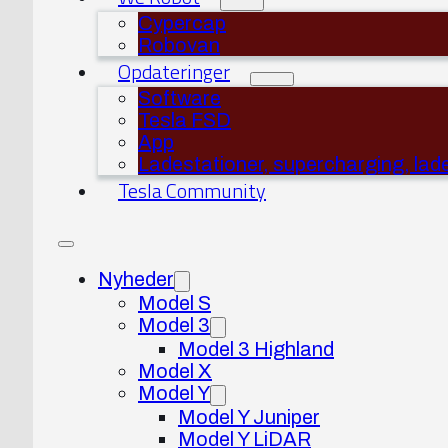
Cypercap
Robovan
Opdateringer
Software
Tesla FSD
App
Ladestationer, supercharging, lad
Tesla Community
Nyheder
Model S
Model 3
Model 3 Highland
Model X
Model Y
Model Y Juniper
Model Y LiDAR