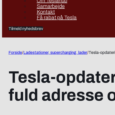
Om Teslahub
Samarbejde
Kontakt
Få rabat på Tesla
Tilmeld nyhedsbrev
Forside
/
Ladestationer, supercharging, lader
/
Tesla-opdateri
Tesla-opdater
fuld adresse 