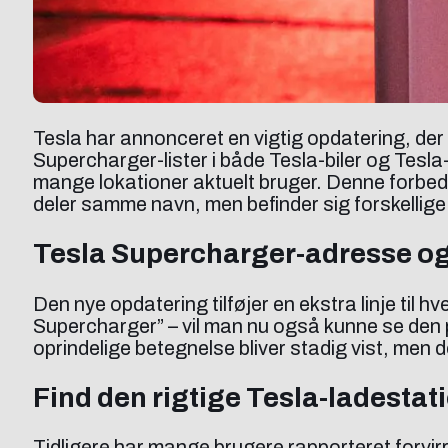
Tesla har annonceret en vigtig opdatering, der 
Supercharger-lister i både Tesla-biler og Tes
mange lokationer aktuelt bruger. Denne forbedr
deler samme navn, men befinder sig forskellige
Tesla Supercharger-adresse og
Den nye opdatering tilføjer en ekstra linje til
Supercharger” – vil man nu også kunne se den
oprindelige betegnelse bliver stadig vist, men d
Find den rigtige Tesla-ladestat
Tidligere har mange brugere rapporteret forvirr