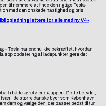
en til nemmere at finde den rigtige Tesla-
tation med den ønskede hastighed og pris.
lbilopladning lettere for alle med ny V4-
ng – Tesla har endnu ikke bekræftet, hvordan
la app opdatering af ladepunkter gøre det
alt i både køretøjer og appen. Dette betyder,
. Især i de større danske byer som København,
lem dem og vælge den, der passer bedst til tur