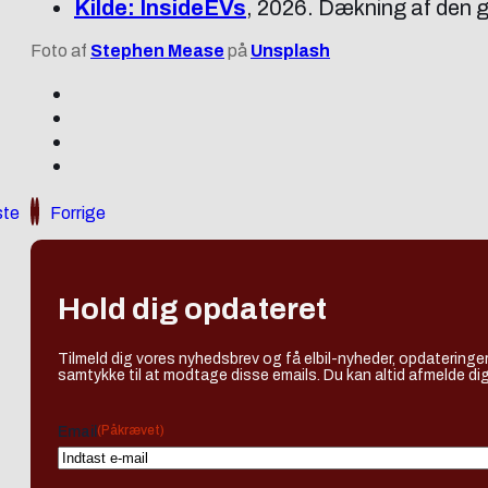
Kilde: InsideEVs
, 2026. Dækning af den g
Foto af
Stephen Mease
på
Unsplash
te
Forrige
Hold dig opdateret
Tilmeld dig vores nyhedsbrev og få elbil-nyheder, opdateringer
samtykke til at modtage disse emails. Du kan altid afmelde dig
(Påkrævet)
Email