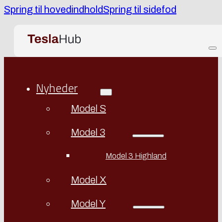
Spring til hovedindhold
Spring til sidefod
Nyheder
Model S
Model 3
Model 3 Highland
Model X
Model Y