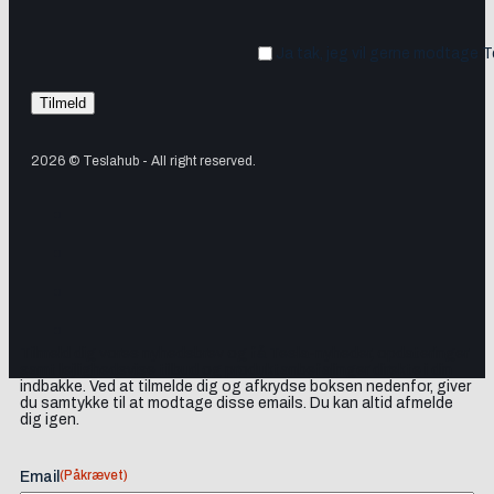
Ja tak, jeg vil gerne modtage 
2026 © Teslahub - All right reserved.
Tilmeld dig vores nyhedsbrev og få Tesla-nyheder, opdateringer
samt lejlighedsvise tilbud og produktanbefalinger direkte i din
indbakke. Ved at tilmelde dig og afkrydse boksen nedenfor, giver
du samtykke til at modtage disse emails. Du kan altid afmelde
dig igen.
(Påkrævet)
Email