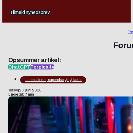
Tilmeld nyhedsbrev
For
Foru
Opsummer artikel:
ChatGPT
Perplexity
Ladestationer, supercharging, lader
TessAI
|
26. juni 2026
Læsetid: 7 min