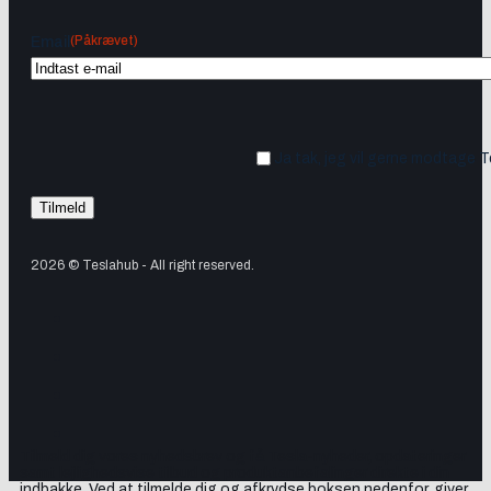
(Påkrævet)
Email
Ja tak, jeg vil gerne modtage 
2026 © Teslahub - All right reserved.
Tilmeld dig vores nyhedsbrev og få Tesla-nyheder, opdateringer
samt lejlighedsvise tilbud og produktanbefalinger direkte i din
indbakke. Ved at tilmelde dig og afkrydse boksen nedenfor, giver