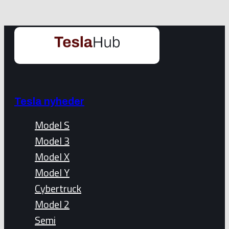
Tesla nyheder
Model S
Model 3
Model X
Model Y
Cybertruck
Model 2
Semi