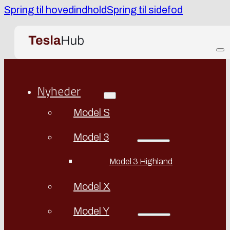
Spring til hovedindhold
Spring til sidefod
Nyheder
Model S
Model 3
Model 3 Highland
Model X
Model Y