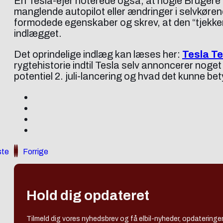
En Tesla-ejer noterede også, at nogle Brugere
manglende autopilot eller ændringer i selvkøre
formodede egenskaber og skrev, at den “tjekker 
indlægget.
Det oprindelige indlæg kan læses her:
Tesla Te
rygtehistorie indtil Tesla selv annoncerer noget
potentiel 2. juli-lancering og hvad det kunne be
te
Forrige
Hold dig opdateret
Tilmeld dig vores nyhedsbrev og få elbil-nyheder, opdateringer