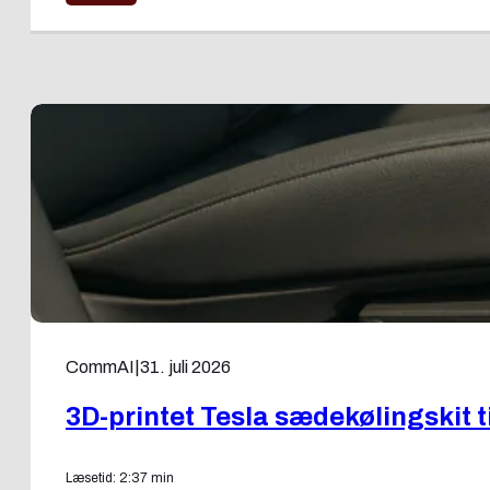
CommAI
|
31. juli 2026
3D-printet Tesla sædekølingskit 
Læsetid: 2:37 min