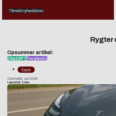
Tilmeld nyhedsbrev
Rygter 
Opsummer artikel:
ChatGPT
Perplexity
Forum
CommAI
|
2. juli 2026
Læsetid: 2 min