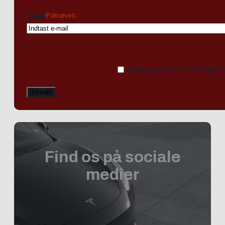
(Påkrævet)
Email
Ja tak, jeg vil gerne modtage 
Find os på sociale
medier