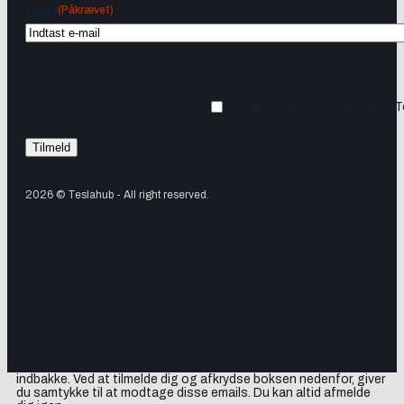
(Påkrævet)
Email
Ja tak, jeg vil gerne modtage 
2026 © Teslahub - All right reserved.
Tilmeld dig vores nyhedsbrev og få Tesla-nyheder, opdateringer
samt lejlighedsvise tilbud og produktanbefalinger direkte i din
indbakke. Ved at tilmelde dig og afkrydse boksen nedenfor, giver
du samtykke til at modtage disse emails. Du kan altid afmelde