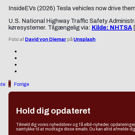
InsideEVs (2026) Tesla vehicles now drive them
U.S. National Highway Traffic Safety Administ
køresystemer. Tilgængelig via:
Kilde: NHTSA
[
Foto af
David von Diemar
på
Unsplash
te
Forrige
Hold dig opdateret
Tilmeld dig vores nyhedsbrev og få elbil-nyheder, opdateringer
samtykke til at modtage disse emails. Du kan altid afmelde dig