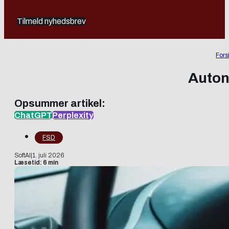
Tilmeld nyhedsbrev
Fors
Autono
Opsummer artikel:
ChatGPT
Perplexity
FSD
SoftAI
|
1. juli 2026
Læsetid: 6 min