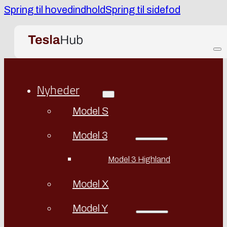
Spring til hovedindhold
Spring til sidefod
Nyheder
Model S
Model 3
Model 3 Highland
Model X
Model Y