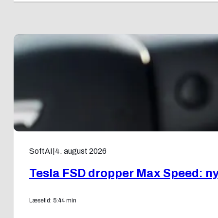
SoftAI
|
4. august 2026
Tesla FSD dropper Max Speed: ny f
Læsetid: 5:44 min