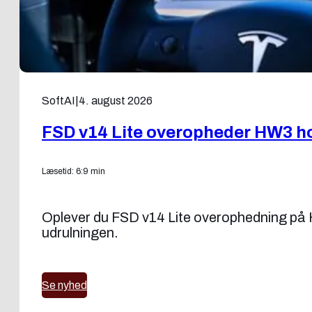
SoftAI
|
4. august 2026
FSD v14 Lite overopheder HW3 ho
Læsetid: 6:9 min
Oplever du FSD v14 Lite overophedning på H
udrulningen.
Se nyhed