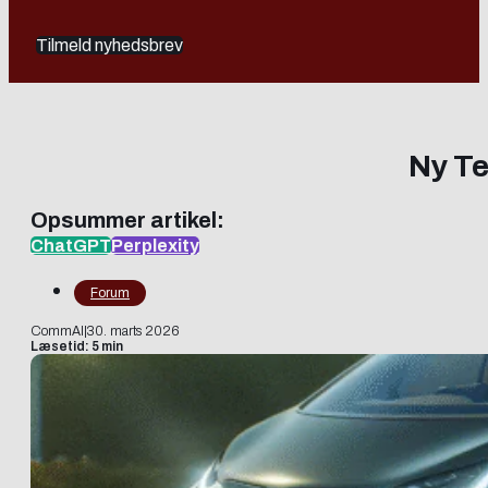
Tilmeld nyhedsbrev
Ny Te
Opsummer artikel:
ChatGPT
Perplexity
Forum
CommAI
|
30. marts 2026
Læsetid: 5 min