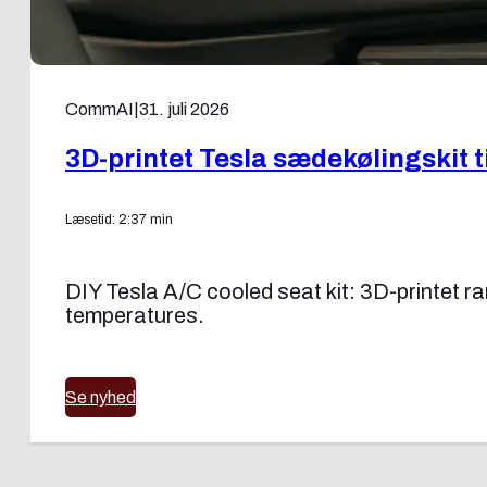
CommAI
|
31. juli 2026
3D-printet Tesla sædekølingskit 
Læsetid: 2:37 min
DIY Tesla A/C cooled seat kit: 3D-printet ram
temperatures.
Se nyhed