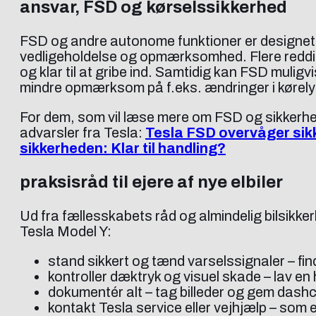
ansvar, FSD og kørselssikkerhed
FSD og andre autonome funktioner er designet t
vedligeholdelse og opmærksomhed. Flere reddit 
og klar til at gribe ind. Samtidig kan FSD mulig
mindre opmærksom på f.eks. ændringer i kørelyd 
For dem, som vil læse mere om FSD og sikkerhed
advarsler fra Tesla:
Tesla FSD overvåger sikk
sikkerheden: Klar til handling?
praksisråd til ejere af nye elbiler
Ud fra fællesskabets råd og almindelig bilsikke
Tesla Model Y:
stand sikkert og tænd varselssignaler – fin
kontroller dæktryk og visuel skade – lav en
dokumentér alt – tag billeder og gem dash
kontakt Tesla service eller vejhjælp – som ej