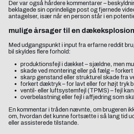
Der var også hårdere kommentarer – beskyldning
beklagede sin oprindelige post og fjernede vide
antagelser, især når en person står i en potentielt
mulige årsager til en dækeksplosio
Med udgangspunkt i input fra erfarne reddit br
bil skyldes flere forhold:
produktionsfejl i dækket – sjældne, men mu
skade ved montering eller på fælg – forker
skarp genstand eller strukturel skade fra v
forkert dæktryk – for lavt eller for højt tryk
ventil- eller luftsystemfejl (TPMS) – fejl
overbelastning eller fejl i affjedring som s
En kommentar i tråden nævnte, om brugeren ikke
om, hvordan det kunne fortsætte i så lang tid
eller assisterede tilstande.