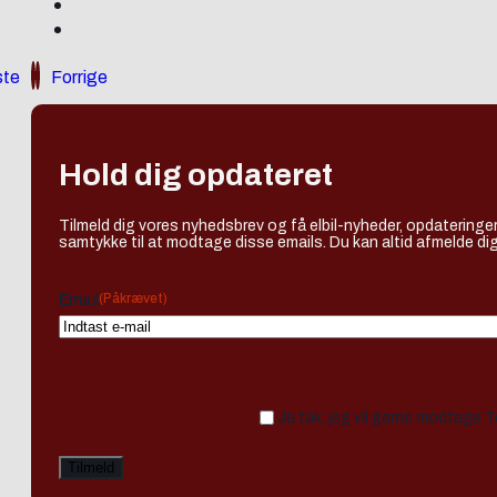
te
Forrige
Hold dig opdateret
Tilmeld dig vores nyhedsbrev og få elbil-nyheder, opdateringer
samtykke til at modtage disse emails. Du kan altid afmelde dig
(Påkrævet)
Email
Ja tak, jeg vil gerne modtage 