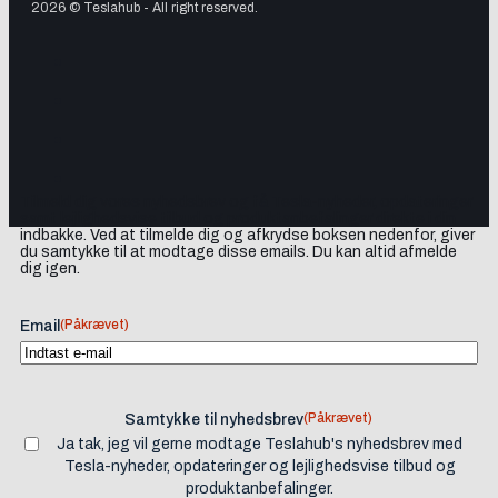
2026 © Teslahub - All right reserved.
Tilmeld dig vores nyhedsbrev og få Tesla-nyheder, opdateringer
samt lejlighedsvise tilbud og produktanbefalinger direkte i din
indbakke. Ved at tilmelde dig og afkrydse boksen nedenfor, giver
du samtykke til at modtage disse emails. Du kan altid afmelde
dig igen.
(Påkrævet)
Email
(Påkrævet)
Samtykke til nyhedsbrev
Ja tak, jeg vil gerne modtage Teslahub's nyhedsbrev med
Tesla-nyheder, opdateringer og lejlighedsvise tilbud og
produktanbefalinger.