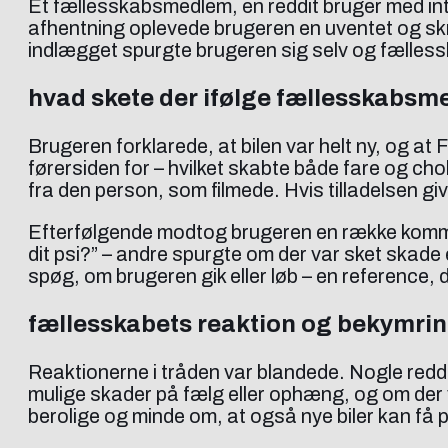
Et fællesskabsmedlem, en reddit bruger med inte
afhentning oplevede brugeren en uventet og s
indlægget spurgte brugeren sig selv og fælless
hvad skete der ifølge fællesskabs
Brugeren forklarede, at bilen var helt ny, og at 
førersiden for – hvilket skabte både fare og chok
fra den person, som filmede. Hvis tilladelsen gi
Efterfølgende modtog brugeren en række komment
dit psi?” – andre spurgte om der var sket ska
spøg, om brugeren gik eller løb – en reference, 
fællesskabets reaktion og bekymri
Reaktionerne i tråden var blandede. Nogle redd
mulige skader på fælg eller ophæng, og om der
berolige og minde om, at også nye biler kan få 