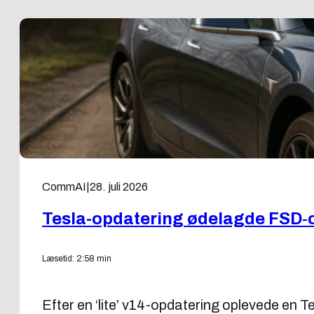
CommAI
|
28. juli 2026
Tesla-opdatering ødelagde FSD‑
Læsetid: 2:58 min
Efter en ‘lite’ v14-opdatering oplevede en 