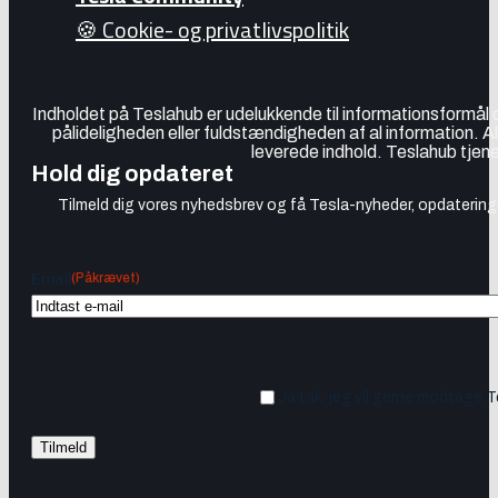
🍪 Cookie- og privatlivspolitik
Indholdet på Teslahub er udelukkende til informationsformål
pålideligheden eller fuldstændigheden af al information. A
leverede indhold. Teslahub tjene
Hold dig opdateret
Tilmeld dig vores nyhedsbrev og få Tesla-nyheder, opdateringer
(Påkrævet)
Email
Ja tak, jeg vil gerne modtage 