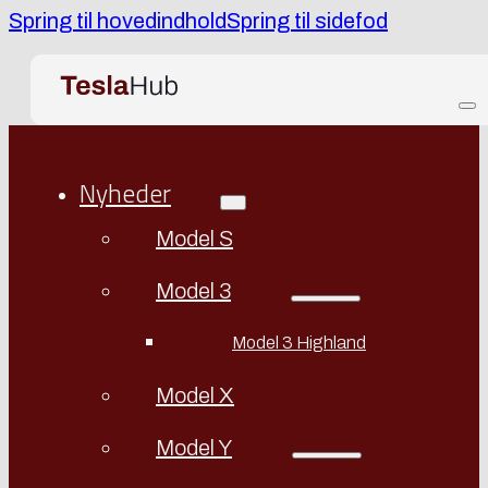
Spring til hovedindhold
Spring til sidefod
Nyheder
Model S
Model 3
Model 3 Highland
Model X
Model Y