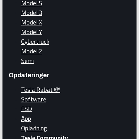
Model S
Model 3
Model X
Model Y
Cybertruck
Model 2
Semi
Opdateringer
Tesla Rabat 💸
Software
FSD
App
Opladning
Tesla Community