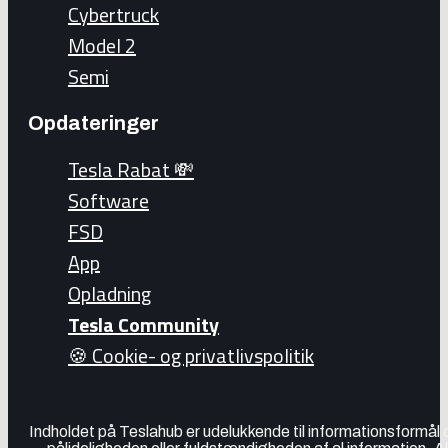
Cybertruck
Model 2
Semi
Opdateringer
Tesla Rabat 💸
Software
FSD
App
Opladning
Tesla Community
🍪 Cookie- og privatlivspolitik
Indholdet på Teslahub er udelukkende til informationsformål