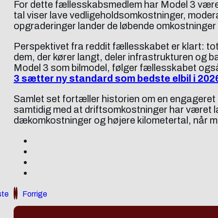
For dette fællesskabsmedlem har Model 3 været 
tal viser lave vedligeholdsomkostninger, modera
opgraderinger lander de løbende omkostninger p
Perspektivet fra reddit fællesskabet er klart: t
dem, der kører langt, deler infrastrukturen og b
Model 3 som bilmodel, følger fællesskabet ogs
3 sætter ny standard som bedste elbil i 202
Samlet set fortæller historien om en engageret e
samtidig med at driftsomkostninger har været la
dækomkostninger og højere kilometertal, når ma
te
Forrige