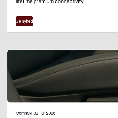
lifetime premium connectivity.
Se nyhed
CommAI
|
31. juli 2026