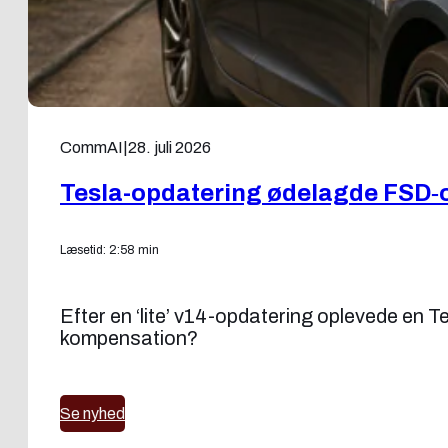
CommAI
|
28. juli 2026
Tesla-opdatering ødelagde FSD‑
Læsetid: 2:58 min
Efter en ‘lite’ v14-opdatering oplevede en 
kompensation?
Se nyhed