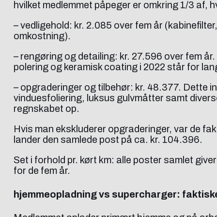
hvilket medlemmet påpeger er omkring 1/3 af, hv
– vedligehold: kr. 2.085 over fem år (kabinefilt
omkostning).
– rengøring og detailing: kr. 27.596 over fem år
polering og keramisk coating i 2022 står for la
– opgraderinger og tilbehør: kr. 48.377. Dett
vinduesfoliering, luksus gulvmåtter samt diverse
regnskabet op.
Hvis man ekskluderer opgraderinger, var de fakt
lander den samlede post på ca. kr. 104.396.
Set i forhold pr. kørt km: alle poster samlet give
for de fem år.
hjemmeopladning vs supercharger: faktisk