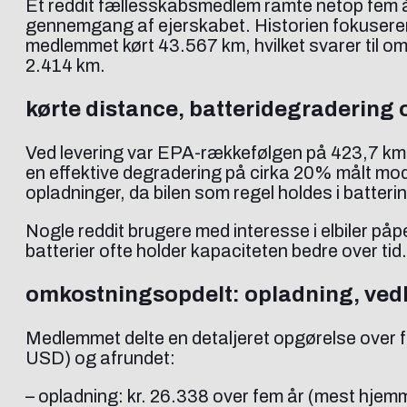
Et reddit fællesskabsmedlem ramte netop fem å
gennemgang af ejerskabet. Historien fokuserer 
medlemmet kørt 43.567 km, hvilket svarer til o
2.414 km.
kørte distance, batteridegradering
Ved levering var EPA-rækkefølgen på 423,7 km, 
en effektive degradering på cirka 20% målt mod 
opladninger, da bilen som regel holdes i batter
Nogle reddit brugere med interesse i elbiler p
batterier ofte holder kapaciteten bedre over tid.
omkostningsopdelt: opladning, ved
Medlemmet delte en detaljeret opgørelse over f
USD) og afrundet:
– opladning: kr. 26.338 over fem år (mest hjemm