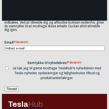
Tilmeld dig vores nyhedsbrev og få Tesla-nyheder, opdateringer
samt lejlighedsvise tilbud og produktanbefalinger direkte i din
indbakke. Ved at tilmelde dig og afkrydse boksen nedenfor, giver
du samtykke til at modtage disse emails. Du kan altid afmelde
dig igen.
(Påkrævet)
Email
(Påkrævet)
Samtykke til nyhedsbrev
Ja tak, jeg vil gerne modtage Teslahub's nyhedsbrev med
Tesla-nyheder, opdateringer og lejlighedsvise tilbud og
produktanbefalinger.
Tesla
Hub