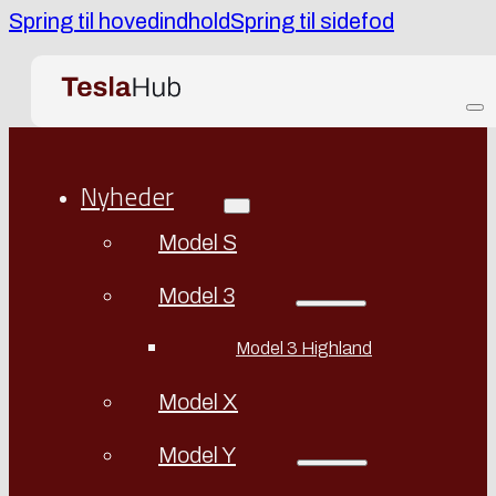
Spring til hovedindhold
Spring til sidefod
Nyheder
Model S
Model 3
Model 3 Highland
Model X
Model Y