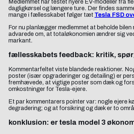
Medlemmet har testet nyere EV-modeller fra fler
dagligkørsel og længere ture. Der findes samme
mange i fællesskabet følger tæt
Tesla FSD ove
For nu planlægger medlemmet at beholde bilen mi
advarede om, at totaløkonomien ændrer sig ved 
markant.
fællesskabets feedback: kritik, spø
Kommentarfeltet viste blandede reaktioner. No
poster (især opgraderinger og detailing) er pe
fremhævede, at vigtige poster som dæk og forsikr
omkostninger for Tesla-ejere.
Et par kommentarers pointer var: nogle ejere k
degradering; og at forsikring og dæk er to omr
konklusion: er tesla model 3 økonom