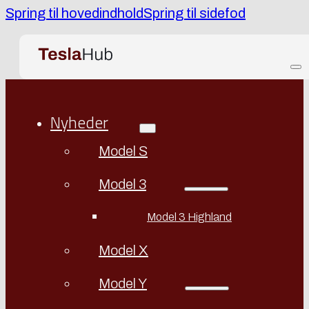
Spring til hovedindhold
Spring til sidefod
Nyheder
Model S
Model 3
Model 3 Highland
Model X
Model Y