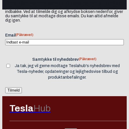
Tilmeld dig vores nyhedsbrev og få Tesla-nyheder, opdateringer
samt lejlighedsvise tilbud og produktanbefalinger direkte i din
indbakke. Ved at tilmelde dig og afkrydse boksen nedenfor, giver
du samtykke til at modtage disse emails. Du kan altid afmelde
dig igen.
(Påkrævet)
Email
(Påkrævet)
Samtykke til nyhedsbrev
Ja tak, jeg vil gerne modtage Teslahub's nyhedsbrev med
Tesla-nyheder, opdateringer og lejlighedsvise tilbud og
produktanbefalinger.
Tesla
Hub