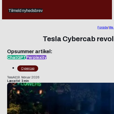
Tilmeld nyhedsbrev
Forside
/
We 
Tesla Cybercab revol
Opsummer artikel:
ChatGPT
Perplexity
Cypercap
TessAI
|
18. februar 2026
Læsetid: 3 min