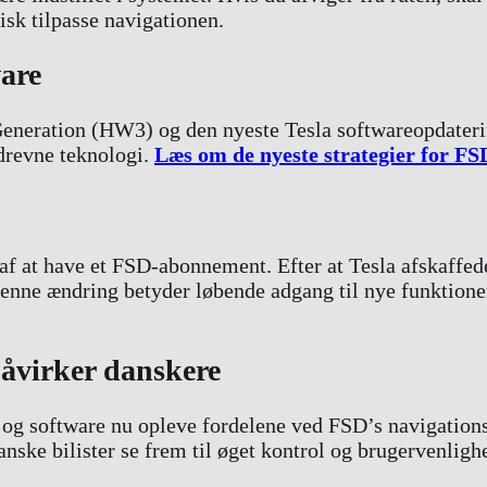
isk tilpasse navigationen.
are
neration (HW3) og den nyeste Tesla softwareopdatering
drevne teknologi.
Læs om de nyeste strategier for FS
af at have et FSD-abonnement. Efter at Tesla afskaffe
nne ændring betyder løbende adgang til nye funktione
åvirker danskere
g software nu opleve fordelene ved FSD’s navigationsfl
anske bilister se frem til øget kontrol og brugervenligh