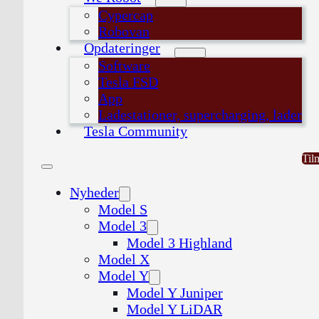
Cypercap
Robovan
Opdateringer
Software
Tesla FSD
App
Ladestationer, supercharging, lader
Tesla Community
Til
Nyheder
Model S
Model 3
Model 3 Highland
Model X
Model Y
Model Y Juniper
Model Y LiDAR