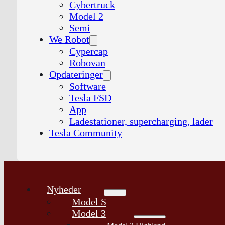
Cybertruck
Model 2
Semi
We Robot
Cypercap
Robovan
Opdateringer
Software
Tesla FSD
App
Ladestationer, supercharging, lader
Tesla Community
Nyheder
Model S
Model 3