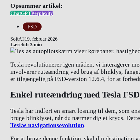
Opsummer artikel:
ChatGPT
Perplexity
FSD
SoftAI
|
19. februar 2026
Læsetid: 3 min
Tesla revolutionerer igen måden, vi interagerer me
involverer ruteændring ved brug af blinklys, fange
er tilgængelig på FSD-version 12.6.4, for at forbed
Enkel ruteændring med Tesla FSD
Tesla har indført en smart løsning til dem, som øns
bruge blinklyset, når du nærmer dig et kryds. Dette
Teslas navigationsevolution
.
For at bruge denne funktion, skal din destination vær