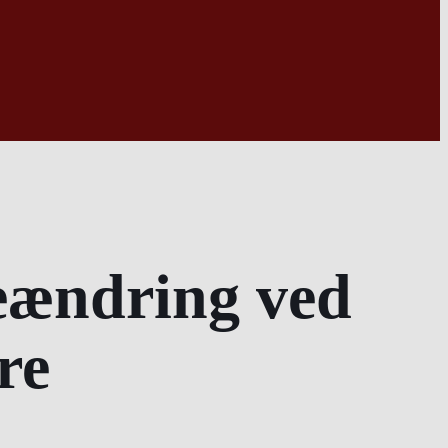
eændring ved
re