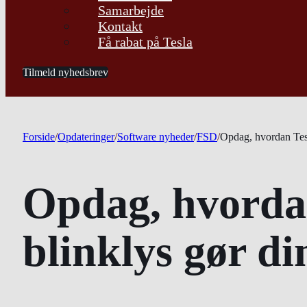
Samarbejde
Kontakt
Få rabat på Tesla
Tilmeld nyhedsbrev
Forside
/
Opdateringer
/
Software nyheder
/
FSD
/
Opdag, hvordan Tesl
Opdag, hvorda
blinklys gør di