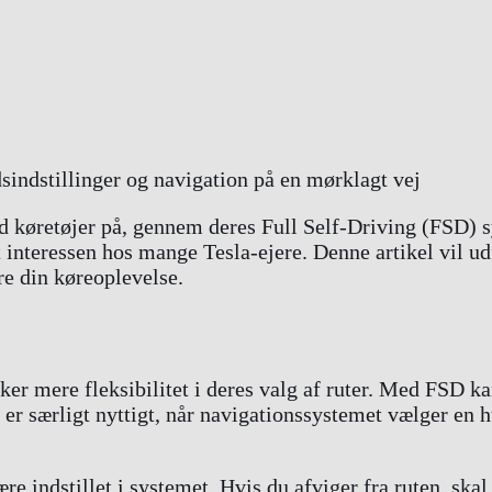
d køretøjer på, gennem deres Full Self-Driving (FSD) s
t interessen hos mange Tesla-ejere. Denne artikel vil u
re din køreoplevelse.
ker mere fleksibilitet i deres valg af ruter. Med FSD ka
 er særligt nyttigt, når navigationssystemet vælger en 
e indstillet i systemet. Hvis du afviger fra ruten, skal 