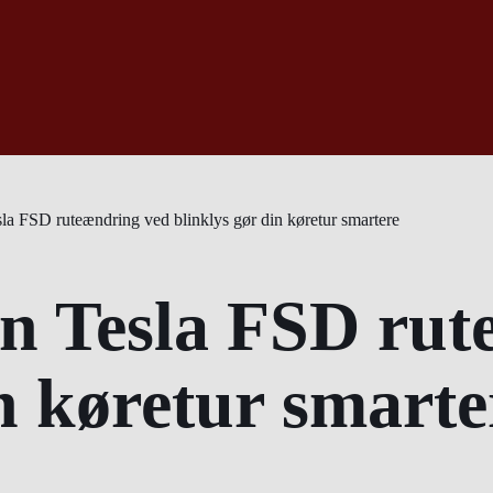
a FSD ruteændring ved blinklys gør din køretur smartere
n Tesla FSD rut
n køretur smarte