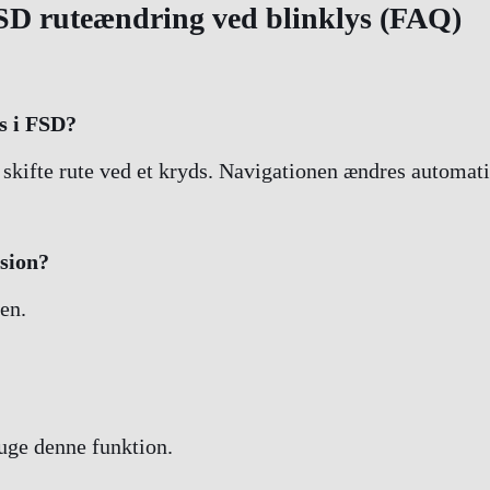
FSD ruteændring ved blinklys (FAQ)
s i FSD?
l skifte rute ved et kryds. Navigationen ændres automati
sion?
en.
ruge denne funktion.