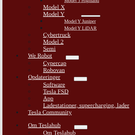
Model 3 Highland
Model X
Model Y
Model Y Juniper
Model Y LiDAR
Cybertruck
Model 2
Semi
We Robot
Cypercap
Robovan
Opdateringer
Software
Tesla FSD
App
Ladestationer, supercharging, lader
Tesla Community
Om Teslahub
Om Teslahub