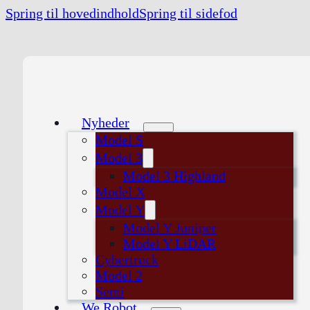
Spring til hovedindhold
Spring til sidefod
Nyheder
Model S
Model 3
Model 3 Highland
Model X
Model Y
Model Y Juniper
Model Y LiDAR
Cybertruck
Model 2
Semi
We Robot