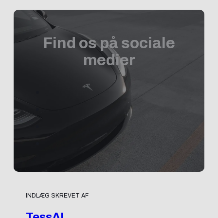
Find os på sociale
medier
INDLÆG SKREVET AF
TessAI