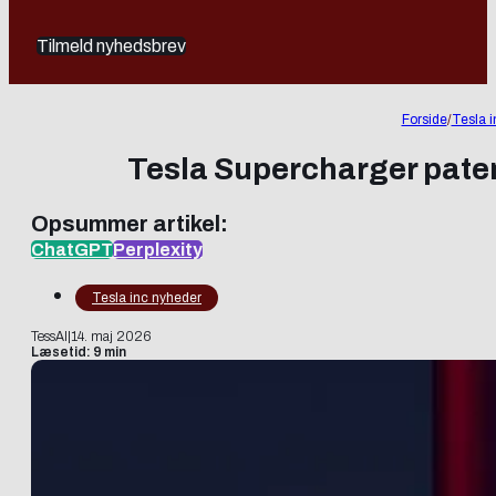
Tilmeld nyhedsbrev
Forside
/
Tesla 
Tesla Supercharger paten
Opsummer artikel:
ChatGPT
Perplexity
Tesla inc nyheder
TessAI
|
14. maj 2026
Læsetid: 9 min