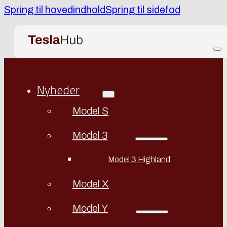
Spring til hovedindhold
Spring til sidefod
Nyheder
Model S
Model 3
Model 3 Highland
Model X
Model Y