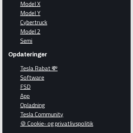
Model X
Model Y
Cybertruck
Model 2
Semi
Opdateringer
Tesla Rabat 💸
Software
FSD
App
Opladning
Tesla Community
🍪 Cookie- og privatlivspolitik