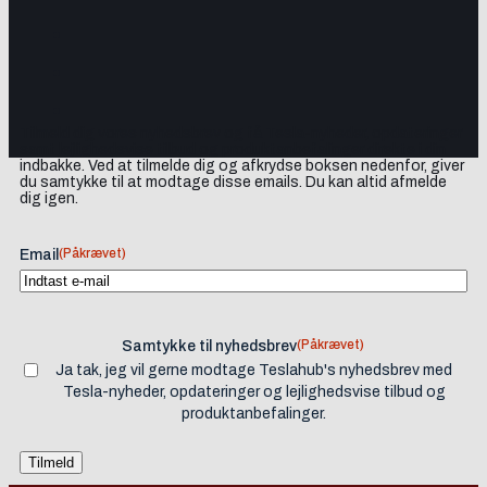
Tilmeld dig vores nyhedsbrev og få Tesla-nyheder, opdateringer
samt lejlighedsvise tilbud og produktanbefalinger direkte i din
indbakke. Ved at tilmelde dig og afkrydse boksen nedenfor, giver
du samtykke til at modtage disse emails. Du kan altid afmelde
dig igen.
(Påkrævet)
Email
(Påkrævet)
Samtykke til nyhedsbrev
Ja tak, jeg vil gerne modtage Teslahub's nyhedsbrev med
Tesla-nyheder, opdateringer og lejlighedsvise tilbud og
produktanbefalinger.