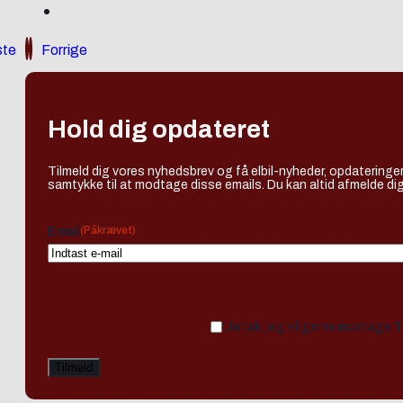
te
Forrige
Hold dig opdateret
Tilmeld dig vores nyhedsbrev og få elbil-nyheder, opdateringer
samtykke til at modtage disse emails. Du kan altid afmelde dig
(Påkrævet)
Email
Ja tak, jeg vil gerne modtage 