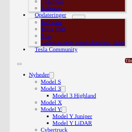
Cypercap
Robovan
Opdateringer
Software
Tesla FSD
App
Ladestationer, supercharging, lader
Tesla Community
Til
Nyheder
Model S
Model 3
Model 3 Highland
Model X
Model Y
Model Y Juniper
Model Y LiDAR
Cybertruck