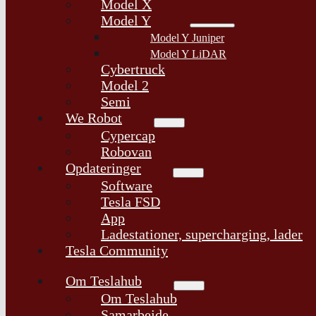
Model X
Model Y
Model Y Juniper
Model Y LiDAR
Cybertruck
Model 2
Semi
We Robot
Cypercap
Robovan
Opdateringer
Software
Tesla FSD
App
Ladestationer, supercharging, lader
Tesla Community
Om Teslahub
Om Teslahub
Samarbejde