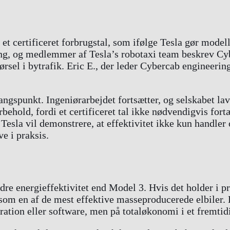
t certificeret forbrugstal, som ifølge Tesla gør model
ng, og medlemmer af Tesla’s robotaxi team beskrev Cybe
sel i bytrafik. Eric E., der leder Cybercab engineering
ngspunkt. Ingeniørarbejdet fortsætter, og selskabet laver
rbehold, fordi et certificeret tal ikke nødvendigvis for
: Tesla vil demonstrere, at effektivitet ikke kun handl
ve i praksis.
re energieffektivitet end Model 3. Hvis det holder i p
 som en af de mest effektive masseproducerede elbiler. D
eration eller software, men på totaløkonomi i et fremtid