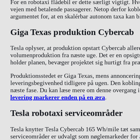
For en robotaxi flådebil er dette særligt vigtigt. 
vejen med betalende passagerer. Netop derfor kobler 
argumentet for, at en skalérbar autonom taxa kan bli
Giga Texas produktion Cybercab
Tesla oplyser, at produktion opstart Cybercab alle
volumenproduktion fra næste uge. Det er en opsigts
holder planen, bevæger projektet sig hurtigt fra præs
Produktionsstedet er Giga Texas, mens annonceri
leveringsbegivenhed tidligere på ugen. Den kobling
næste fase. Du kan læse mere om denne overgang 
levering markerer enden på en æra
.
Tesla robotaxi serviceområder
Tesla knytter Tesla Cybercab 165 Wh/mile tæt samm
serviceområder er udvalgt som nøglemarkeder for au