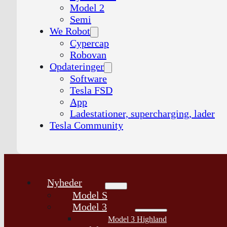
Model 2
Semi
We Robot
Cypercap
Robovan
Opdateringer
Software
Tesla FSD
App
Ladestationer, supercharging, lader
Tesla Community
Nyheder
Model S
Model 3
Model 3 Highland