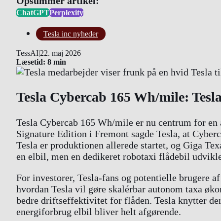
Opsummer artikel:
ChatGPT
Perplexity
Tesla inc nyheder
TessAI
|
22. maj 2026
Læsetid: 8 min
Tesla Cybercab 165 Wh/mile: Tesla
Tesla Cybercab 165 Wh/mile er nu centrum for en 
Signature Edition i Fremont sagde Tesla, at Cyberca
Tesla er produktionen allerede startet, og Giga Te
en elbil, men en dedikeret robotaxi flådebil udvikl
For investorer, Tesla-fans og potentielle brugere a
hvordan Tesla vil gøre skalérbar autonom taxa øko
bedre driftseffektivitet for flåden. Tesla knytter 
energiforbrug elbil bliver helt afgørende.