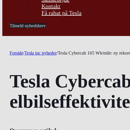
Kontakt
Få rabat på Tesla
Tilmeld nyhedsbrev
Forside
/
Tesla inc nyheder
/
Tesla Cybercab 165 Wh/mile: ny rekord f
Tesla Cybercab
elbilseffektivite