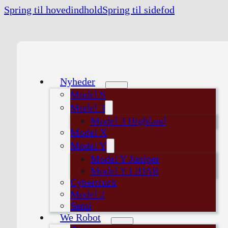
Spring til hovedindhold
Spring til sidefod
Nyheder
Model S
Model 3
Model 3 Highland
Model X
Model Y
Model Y Juniper
Model Y LiDAR
Cybertruck
Model 2
Semi
We Robot