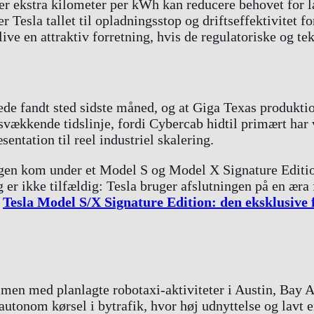
Hver ekstra kilometer per kWh kan reducere behovet for 
Tesla tallet til opladningsstop og driftseffektivitet for
ve en attraktiv forretning, hvis de regulatoriske og tek
rede fandt sted sidste måned, og at Giga Texas produkti
vækkende tidslinje, fordi Cybercab hidtil primært har 
entation til reel industriel skalering.
ngen kom under et Model S og Model X Signature Editi
 er ikke tilfældig: Tesla bruger afslutningen på en ær
i
Tesla Model S/X Signature Edition: den eksklusive 
en med planlagte robotaxi-aktiviteter i Austin, Bay A
tonom kørsel i bytrafik, hvor høj udnyttelse og lavt en