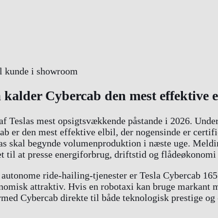
 kalder Cybercab den mest effektive e
af Teslas mest opsigtsvækkende påstande i 2026. Unde
b er den mest effektive elbil, der nogensinde er certif
xas skal begynde volumenproduktion i næste uge. Meldin
et til at presse energiforbrug, driftstid og flådeøkonom
f autonome ride-hailing-tjenester er Tesla Cybercab 165
nomisk attraktiv. Hvis en robotaxi kan bruge markant m
dermed Cybercab direkte til både teknologisk prestige og