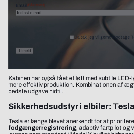
(Påkrævet)
Email
Ja tak, jeg vil gerne modtage 
Kabinen har også fået et løft med subtile LED-
mere effektiv produktion. Kombinationen af ægt
bedste udgave hidtil.
Sikkerhedsudstyr i elbiler: Tes
Tesla er længe blevet anerkendt for at prioriter
fodgængerregistrering
, adaptiv fartpilot og