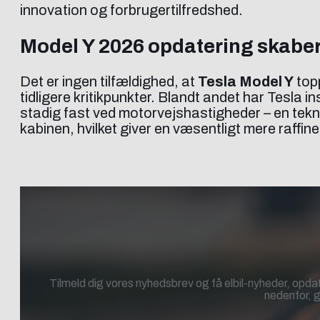
innovation og forbrugertilfredshed.
Model Y 2026 opdatering skaber
Det er ingen tilfældighed, at
Tesla Model Y
topp
tidligere kritikpunkter. Blandt andet har Tesla in
stadig fast ved motorvejshastigheder – en tekn
kabinen, hvilket giver en væsentligt mere raffin
Tilmeld dig vores nyhedsbrev og få elbil-nyheder, opdat
nedenfor, g