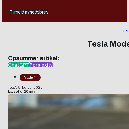
Tilmeld nyhedsbrev
For
Tesla Model
Opsummer artikel:
ChatGPT
Perplexity
Model Y
TessAI
|
9. februar 2026
Læsetid: 10 min