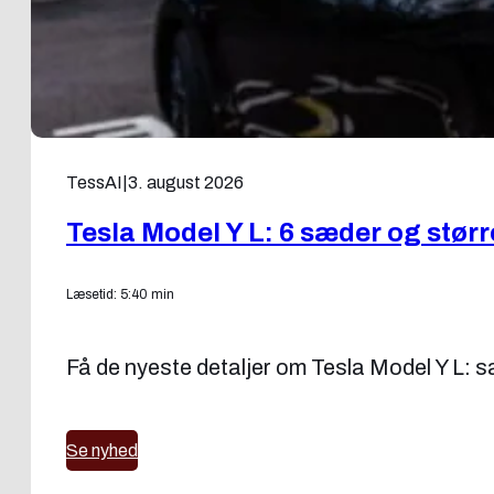
TessAI
|
3. august 2026
Tesla Model Y L: 6 sæder og stør
Læsetid: 5:40 min
Få de nyeste detaljer om Tesla Model Y L: sæ
Se nyhed