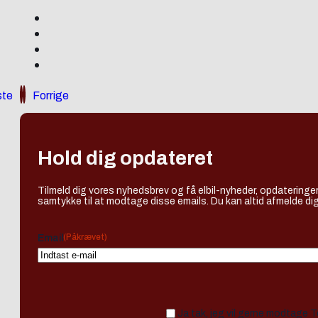
te
Forrige
Hold dig opdateret
Tilmeld dig vores nyhedsbrev og få elbil-nyheder, opdateringer
samtykke til at modtage disse emails. Du kan altid afmelde dig
(Påkrævet)
Email
Ja tak, jeg vil gerne modtage 