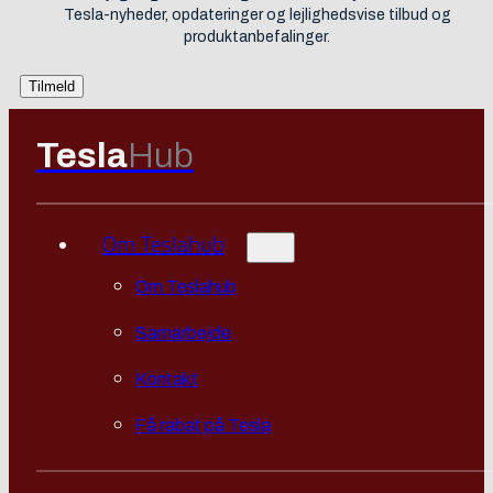
Tesla-nyheder, opdateringer og lejlighedsvise tilbud og
produktanbefalinger.
Tesla
Hub
Om Teslahub
Om Teslahub
Samarbejde
Kontakt
Få rabat på Tesla