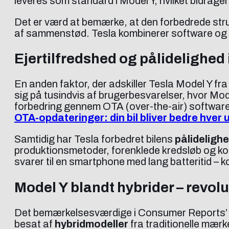
leveres som standard i Model Y, hvilket bidrage
Det er værd at bemærke, at den forbedrede struk
af sammenstød. Tesla kombinerer software og h
Ejertilfredshed og pålidelighed i
En anden faktor, der adskiller Tesla Model Y fr
sig på tusindvis af brugerbesvarelser, hvor M
forbedring gennem OTA (over-the-air) softwareo
OTA-opdateringer: din bil bliver bedre hver 
Samtidig har Tesla forbedret bilens
pålideligh
produktionsmetoder, forenklede kredsløb og kom
svarer til en smartphone med lang batteritid – 
Model Y blandt hybrider – revolu
Det bemærkelsesværdige i Consumer Reports’ rap
besat af
hybridmodeller
fra traditionelle mær