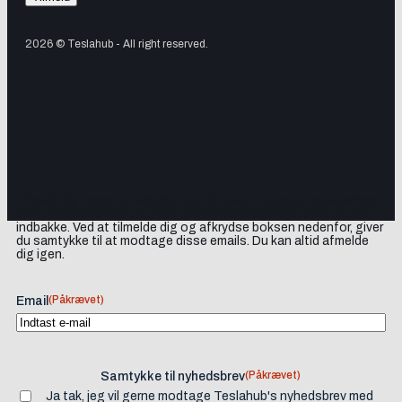
2026 © Teslahub - All right reserved.
Tilmeld dig vores nyhedsbrev og få Tesla-nyheder, opdateringer
samt lejlighedsvise tilbud og produktanbefalinger direkte i din
indbakke. Ved at tilmelde dig og afkrydse boksen nedenfor, giver
du samtykke til at modtage disse emails. Du kan altid afmelde
dig igen.
(Påkrævet)
Email
(Påkrævet)
Samtykke til nyhedsbrev
Ja tak, jeg vil gerne modtage Teslahub's nyhedsbrev med