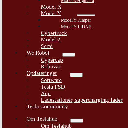
Model 3 Highland
Model X
Model Y
Model Y Juniper
Model Y LiDAR
Cybertruck
Model 2
Semi
We Robot
Cypercap
Robovan
Opdateringer
Software
Tesla FSD
App
Ladestationer, supercharging, lader
Tesla Community
Om Teslahub
Om Teslahub