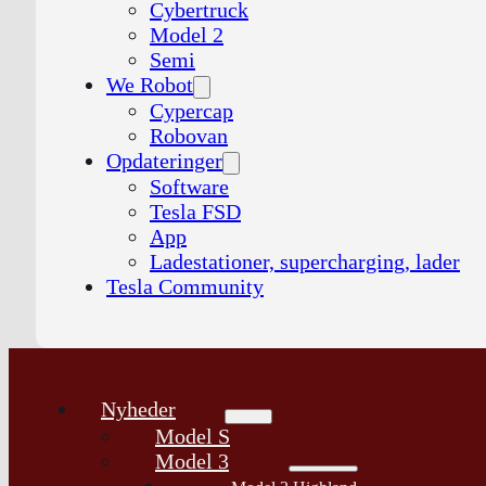
Cybertruck
Model 2
Semi
We Robot
Cypercap
Robovan
Opdateringer
Software
Tesla FSD
App
Ladestationer, supercharging, lader
Tesla Community
Nyheder
Model S
Model 3