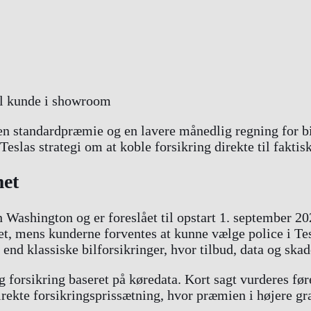
 en standardpræmie og en lavere månedlig regning for bi
eslas strategi om at koble forsikring direkte til faktis
met
n Washington og er foreslået til opstart 1. september 20
ktet, mens kunderne forventes at kunne vælge police i T
d klassiske bilforsikringer, hvor tilbud, data og skade
 forsikring baseret på køredata. Kort sagt vurderes fø
direkte forsikringsprissætning, hvor præmien i højere gr