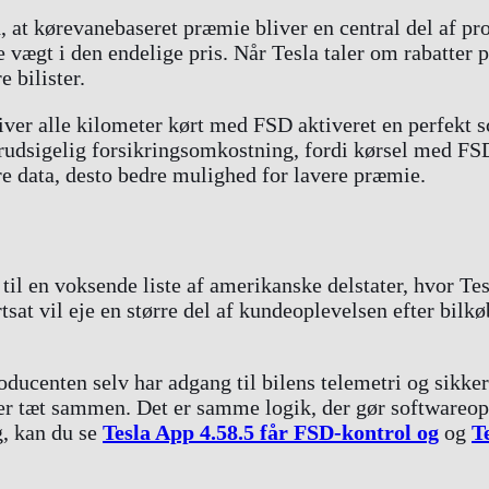
at kørevanebaseret præmie bliver en central del af pro
vægt i den endelige pris. Når Tesla taler om rabatter på 
e bilister.
iver alle kilometer kørt med FSD aktiveret en perfekt s
rudsigelig forsikringsomkostning, fordi kørsel med FSD
re data, desto bedre mulighed for lavere præmie.
il en voksende liste af amerikanske delstater, hvor Tes
tsat vil eje en større del af kundeoplevelsen efter bilkø
ducenten selv har adgang til bilens telemetri og sikkerh
ger tæt sammen. Det er samme logik, der gør softwareop
g, kan du se
Tesla App 4.58.5 får FSD-kontrol og
og
T