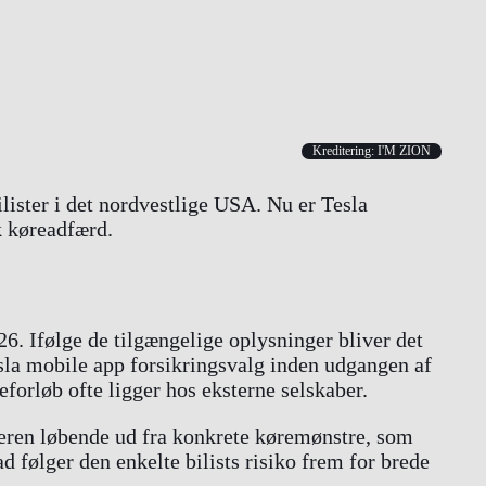
Kreditering: I'M ZION
lister i det nordvestlige USA. Nu er Tesla
k køreadfærd.
26. Ifølge de tilgængelige oplysninger bliver det
esla mobile app forsikringsvalg inden udgangen af
forløb ofte ligger hos eksterne selskaber.
reren løbende ud fra konkrete køremønstre, som
ad følger den enkelte bilists risiko frem for brede