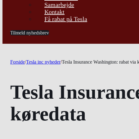
Samarbejde
Kontakt
Få rabat på Tesla
Tilmeld nyhedsbrev
Forside
/
Tesla inc nyheder
/
Tesla Insurance Washington: rabat via 
Tesla Insuranc
køredata