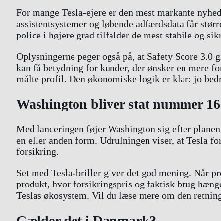
For mange Tesla-ejere er den mest markante nyhed, 
assistentsystemer og løbende adfærdsdata får større 
police i højere grad tilfalder de mest stabile og sikr
Oplysningerne peger også på, at Safety Score 3.0 g
kan få betydning for kunder, der ønsker en mere fo
målte profil. Den økonomiske logik er klar: jo bed
Washington bliver stat nummer 16
Med lanceringen føjer Washington sig efter planen t
en eller anden form. Udrulningen viser, at Tesla for
forsikring.
Set med Tesla-briller giver det god mening. Når pro
produkt, hvor forsikringspris og faktisk brug hæn
Teslas økosystem. Vil du læse mere om den retnin
Gælder det i Danmark?