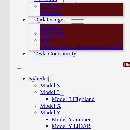
Cypercap
Robovan
Opdateringer
Software
Tesla FSD
App
Ladestationer, supercharging, lader
Tesla Community
Til
Nyheder
Model S
Model 3
Model 3 Highland
Model X
Model Y
Model Y Juniper
Model Y LiDAR