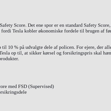
 Safety Score. Det ene spor er en standard Safety Scor
t, fordi Tesla kobler økonomiske fordele til brugen af f
il 10 % på udvalgte dele af policen. For ejere, der all
Tesla op til, at sikker kørsel og forsikringspris skal h
produkter.
Score med FSD (Supervised)
orsikringsdele