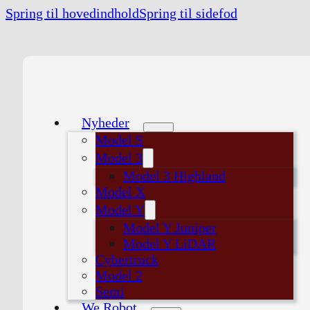
Spring til hovedindhold
Spring til sidefod
Nyheder
Model S
Model 3
Model 3 Highland
Model X
Model Y
Model Y Juniper
Model Y LiDAR
Cybertruck
Model 2
Semi
We Robot