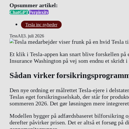
Opsummer artikel:
ChatGPT
Perplexity
Tesla inc nyheder
TessAI
|
3. juli 2026
Et klik i Tesla-appen kan snart blive forskellen på
Insurance Washington på vej som endnu et skridt i T
Sådan virker forsikringsprogram
Den nye ordning er målrettet Tesla-ejere i delstate
Teslas eget forsikringsselskab, der står for produ
sommeren 2026. Det gør løsningen mere integreret en
Modellen bygger på adfærdsbaseret bilforsikring og
derefter påvirker prisen. Det er altså et forsøg på 
gennemsnitsgrupper.