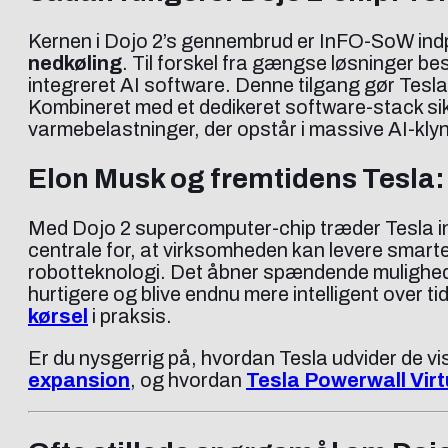
Kernen i Dojo 2’s gennembrud er InFO-SoW indp
nedkøling
. Til forskel fra gængse løsninger be
integreret AI software. Denne tilgang gør Tesl
Kombineret med et dedikeret software-stack sik
varmebelastninger, der opstår i massive AI-kly
Elon Musk og fremtidens Tesla: 
Med Dojo 2 supercomputer-chip træder Tesla in
centrale for, at virksomheden kan levere smart
robotteknologi. Det åbner spændende mulighede
hurtigere og blive endnu mere intelligent over
kørsel
i praksis.
Er du nysgerrig på, hvordan Tesla udvider de v
expansion
, og hvordan
Tesla Powerwall Virt