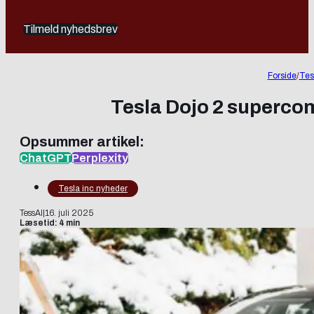
Tilmeld nyhedsbrev
Forside
/
Tes
Tesla Dojo 2 superco
Opsummer artikel:
ChatGPT
Perplexity
Tesla inc nyheder
TessAI
|
16. juli 2025
Læsetid: 4 min