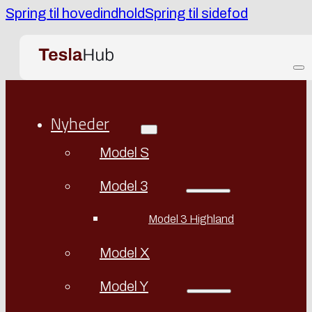
Spring til hovedindhold
Spring til sidefod
Nyheder
Model S
Model 3
Model 3 Highland
Model X
Model Y