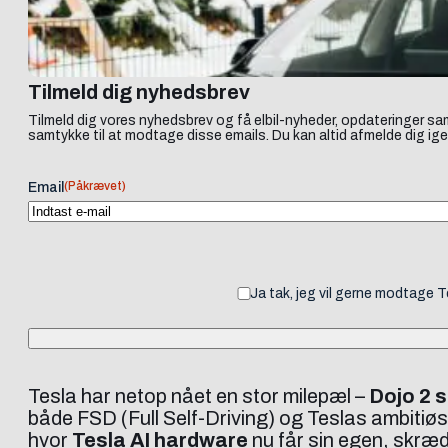
Tilmeld dig nyhedsbrev
Tilmeld dig vores nyhedsbrev og få elbil-nyheder, opdateringer sam
samtykke til at modtage disse emails. Du kan altid afmelde dig ige
(Påkrævet)
Email
Ja tak, jeg vil gerne modtage 
Tesla har netop nået en stor milepæl –
Dojo 2 
både FSD (Full Self-Driving) og Teslas ambitiøs
hvor
Tesla AI hardware
nu får sin egen, skræ