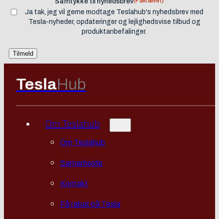
(Påkrævet)
Samtykke til nyhedsbrev
Ja tak, jeg vil gerne modtage Teslahub's nyhedsbrev med
Tesla-nyheder, opdateringer og lejlighedsvise tilbud og
produktanbefalinger.
Tesla
Hub
Om Teslahub
Om Teslahub
Samarbejde
Kontakt
Få rabat på Tesla