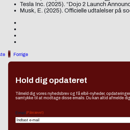
Tesla Inc. (2025). “Dojo 2 Launch Announ
Musk, E. (2025). Officielle udtalelser på 
te
Forrige
Hold dig opdateret
Tilmeld dig vores nyhedsbrev og få elbil-nyheder, opdateringer
samtykke til at modtage disse emails. Du kan altid afmelde dig
(Påkrævet)
Email