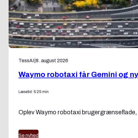
TessAI
|
8. august 2026
Waymo robotaxi får Gemini og ny
Læsetid: 5:25 min
Oplev Waymo robotaxi brugergrænseflade, t
Se nyhed