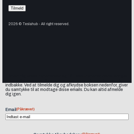
2026 © Teslahub - All right reserved.
Tilmeld dig vores nyhedsbrev og få Tesla-nyheder, opdateringer
samt lejlighedsvise tilbud og produktanbefalinger direkte i din
indbakke. Ved at tilmelde dig og afkrydse boksen nedenfor, giver
du samtykke til at modtage disse emails. Du kan altid afmelde
dig igen.
(Påkrævet)
Email