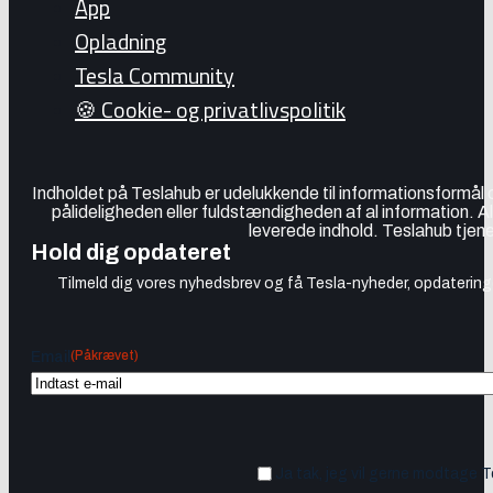
App
Opladning
Tesla Community
🍪 Cookie- og privatlivspolitik
Indholdet på Teslahub er udelukkende til informationsformål
pålideligheden eller fuldstændigheden af al information. A
leverede indhold. Teslahub tjene
Hold dig opdateret
Tilmeld dig vores nyhedsbrev og få Tesla-nyheder, opdateringer
(Påkrævet)
Email
Ja tak, jeg vil gerne modtage 