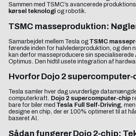
Sammen med TSMC’s avancerede produktionstekno
kørsel teknologi
og robotik.
TSMC masseproduktion: Nøglen 
Samarbejdet mellem Tesla og
TSMC massepr
førende inden for halvlederproduktion, og den 
kan derfor masseproducere sin specialiserede
Optimus. Den hidtil usete integration af hardwar
Hvorfor Dojo 2 supercomputer-ch
Tesla samler hver dag uvurderlige datamængder f
computerkraft.
Dojo 2 supercomputer-chip
r
bare for biler med
Tesla Full Self-Driving
, men
designe en chip, der er 100% optimeret til at 
baseret AI.
Sådan fungerer Dojo 2-chip: Tek