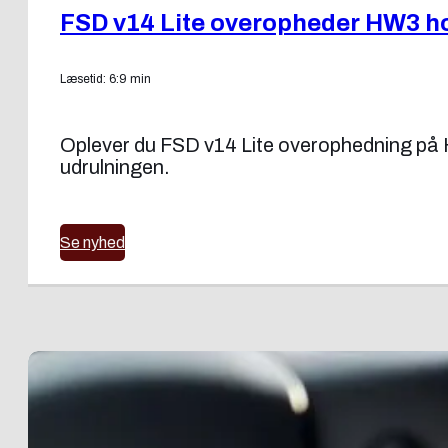
FSD v14 Lite overopheder HW3 ho
Læsetid: 6:9 min
Oplever du FSD v14 Lite overophedning på H
udrulningen.
Se nyhed