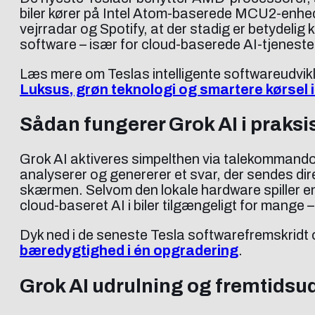
biler kører på Intel Atom-baserede MCU2-enhede
vejrradar og Spotify, at der stadig er betydelig
software – især for cloud-baserede AI-tjenester
Læs mere om Teslas intelligente softwareudvikl
Luksus, grøn teknologi og smartere kørsel 
Sådan fungerer Grok AI i praksi
Grok AI aktiveres simpelthen via talekommando –
analyserer og genererer et svar, der sendes direk
skærmen. Selvom den lokale hardware spiller en 
cloud-baseret AI i biler tilgængeligt for mange
Dyk ned i de seneste Tesla softwarefremskridt
bæredygtighed i én opgradering
.
Grok AI udrulning og fremtidsud