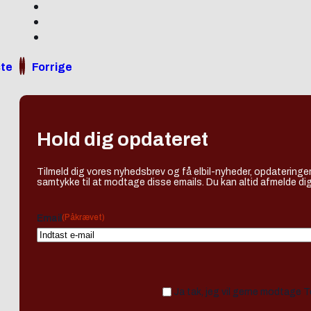
te
Forrige
Hold dig opdateret
Tilmeld dig vores nyhedsbrev og få elbil-nyheder, opdateringer
samtykke til at modtage disse emails. Du kan altid afmelde dig
(Påkrævet)
Email
Ja tak, jeg vil gerne modtage 