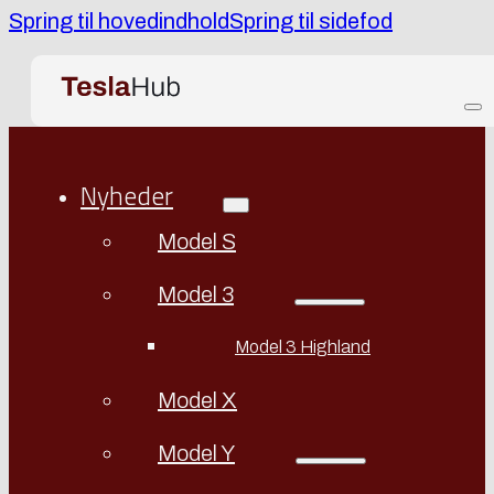
Spring til hovedindhold
Spring til sidefod
Nyheder
Model S
Model 3
Model 3 Highland
Model X
Model Y