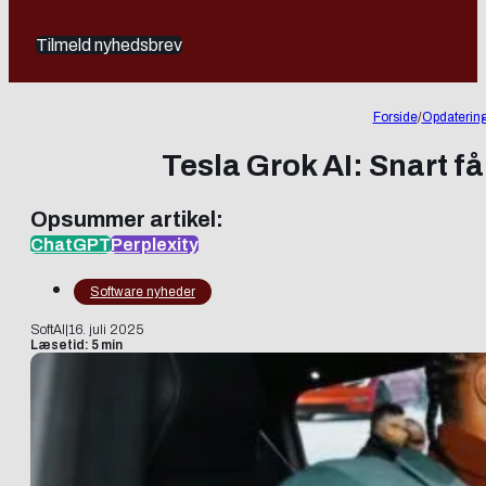
Tilmeld nyhedsbrev
Forside
/
Opdaterin
Tesla Grok AI: Snart 
Opsummer artikel:
ChatGPT
Perplexity
Software nyheder
SoftAI
|
16. juli 2025
Læsetid: 5 min