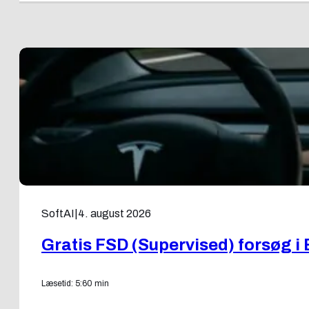
SoftAI
|
4. august 2026
Gratis FSD (Supervised) forsøg i 
Læsetid: 5:60 min