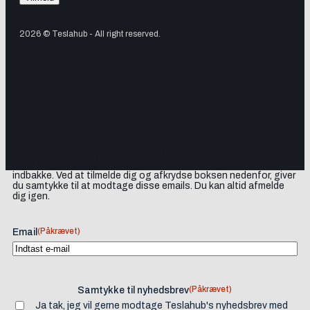
2026 © Teslahub - All right reserved.
Tilmeld dig vores nyhedsbrev og få Tesla-nyheder, opdateringer
samt lejlighedsvise tilbud og produktanbefalinger direkte i din
indbakke. Ved at tilmelde dig og afkrydse boksen nedenfor, giver
du samtykke til at modtage disse emails. Du kan altid afmelde
dig igen.
(Påkrævet)
Email
(Påkrævet)
Samtykke til nyhedsbrev
Ja tak, jeg vil gerne modtage Teslahub's nyhedsbrev med