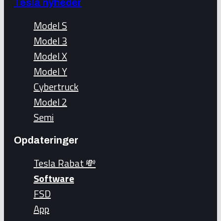
Tesla nyheder
Model S
Model 3
Model X
Model Y
Cybertruck
Model 2
Semi
Opdateringer
Tesla Rabat 💸
Software
FSD
App