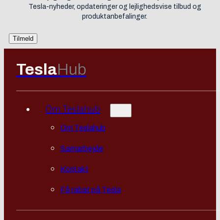
Tesla-nyheder, opdateringer og lejlighedsvise tilbud og
produktanbefalinger.
Tesla
Hub
Om Teslahub
Om Teslahub
Samarbejde
Kontakt
Få rabat på Tesla