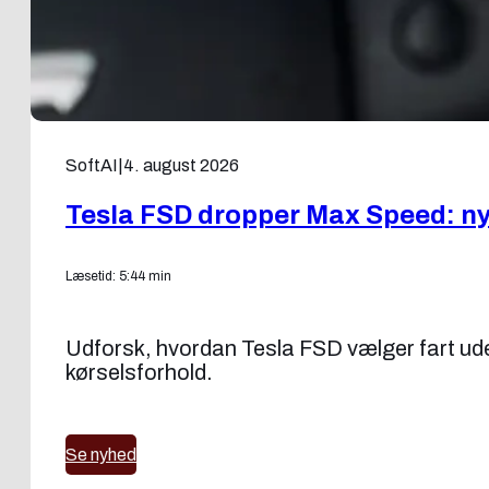
SoftAI
|
4. august 2026
Tesla FSD dropper Max Speed: ny f
Læsetid: 5:44 min
Udforsk, hvordan Tesla FSD vælger fart uden
kørselsforhold.
Se nyhed