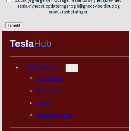
Ja tak, jeg vil gerne modtage Teslahub's nyhedsbrev med
Tesla-nyheder, opdateringer og lejlighedsvise tilbud og
produktanbefalinger.
Tesla
Hub
Om Teslahub
Om Teslahub
Samarbejde
Kontakt
Få rabat på Tesla