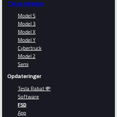
Tesla nyheder
Model S
Model 3
Model X
Model Y
Cybertruck
Model 2
Semi
Opdateringer
Tesla Rabat 💸
Software
FSD
App