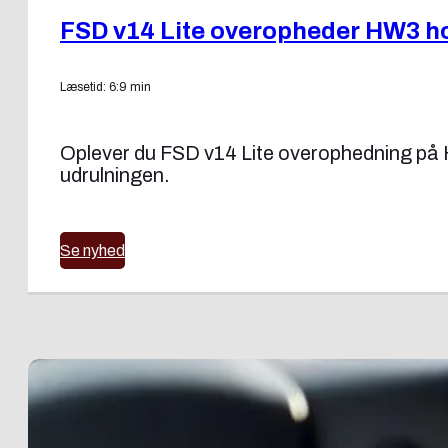
FSD v14 Lite overopheder HW3 ho
Læsetid: 6:9 min
Oplever du FSD v14 Lite overophedning på H
udrulningen.
Se nyhed