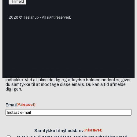
2026 © Teslahub - All right reserved.
Tilmeld dig vores nyhedsbrev og få Tesla-nyheder, opdateringer
samt lejlighedsvise tilbud og produktanbefalinger direkte i din
indbakke. Ved at tilmelde dig og afkrydse boksen nedenfor, giver
du samtykke til at modtage disse emails. Du kan altid afmelde
dig igen.
(Påkrævet)
Email
(Påkrævet)
Samtykke til nyhedsbrev