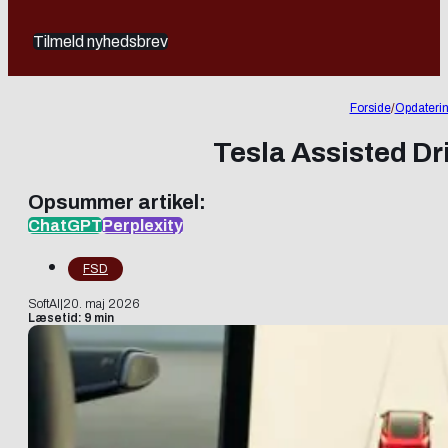
Tilmeld nyhedsbrev
Forside
/
Opdateri
Tesla Assisted Dr
Opsummer artikel:
ChatGPT
Perplexity
FSD
SoftAI
|
20. maj 2026
Læsetid: 9 min