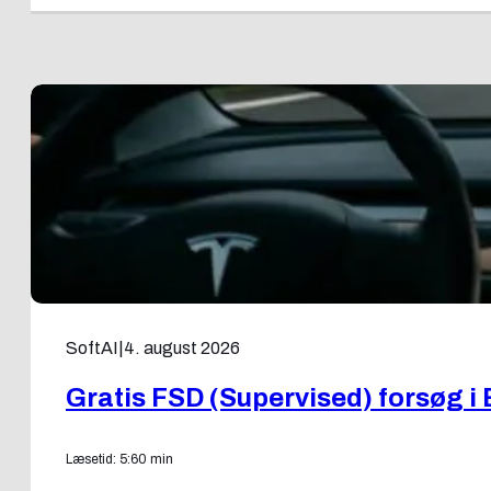
SoftAI
|
4. august 2026
Gratis FSD (Supervised) forsøg i 
Læsetid: 5:60 min