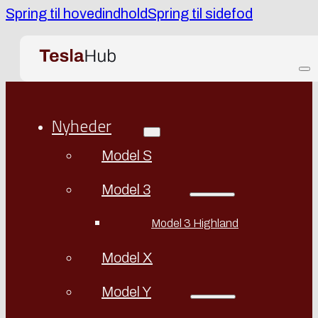
Spring til hovedindhold
Spring til sidefod
Nyheder
Model S
Model 3
Model 3 Highland
Model X
Model Y