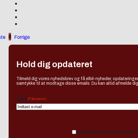
te
Forrige
Hold dig opdateret
Tilmeld dig vores nyhedsbrev og få elbil-nyheder, opdateringer
samtykke til at modtage disse emails. Du kan altid afmelde dig
(Påkrævet)
Email
Ja tak, jeg vil gerne modtage 