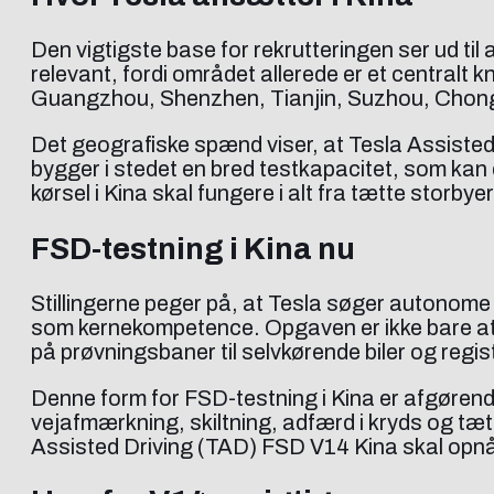
Den vigtigste base for rekrutteringen ser ud til
relevant, fordi området allerede er et centralt 
Guangzhou, Shenzhen, Tianjin, Suzhou, Chon
Det geografiske spænd viser, at Tesla Assisted 
bygger i stedet en bred testkapacitet, som kan d
kørsel i Kina skal fungere i alt fra tætte storb
FSD-testning i Kina nu
Stillingerne peger på, at Tesla søger autonome 
som kernekompetence. Opgaven er ikke bare at k
på prøvningsbaner til selvkørende biler og regi
Denne form for FSD-testning i Kina er afgørende,
vejafmærkning, skiltning, adfærd i kryds og tæt
Assisted Driving (TAD) FSD V14 Kina skal opnå s