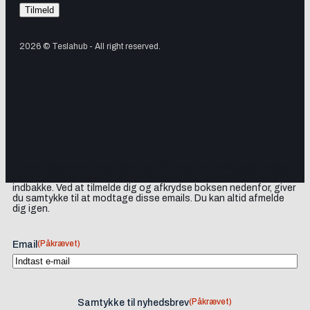
2026 © Teslahub - All right reserved.
Tilmeld dig vores nyhedsbrev og få Tesla-nyheder, opdateringer
samt lejlighedsvise tilbud og produktanbefalinger direkte i din
indbakke. Ved at tilmelde dig og afkrydse boksen nedenfor, giver
du samtykke til at modtage disse emails. Du kan altid afmelde
dig igen.
(Påkrævet)
Email
(Påkrævet)
Samtykke til nyhedsbrev