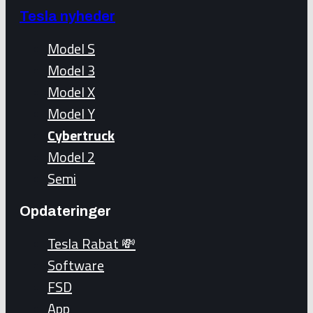
Tesla nyheder
Model S
Model 3
Model X
Model Y
Cybertruck
Model 2
Semi
Opdateringer
Tesla Rabat 💸
Software
FSD
App