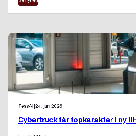
Se nyhed
TessAI
|
24. juni 2026
Cybertruck får topkarakter i ny II