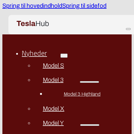
Spring til hovedindhold
Spring til sidefod
Nyheder
Model S
Model 3
Model 3 Highland
Model X
Model Y