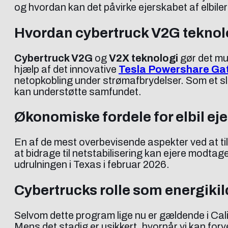
og hvordan kan det påvirke ejerskabet af elbil
Hvordan cybertruck V2G teknolo
Cybertruck V2G
og
V2X teknologi
gør det mul
hjælp af det innovative
Tesla Powershare Ga
netopkobling under strømafbrydelser. Som et s
kan understøtte samfundet.
Økonomiske fordele for elbil eje
En af de mest overbevisende aspekter ved at til
at bidrage til netstabilisering kan ejere modtag
udrulningen i Texas i februar 2026.
Cybertrucks rolle som energiki
Selvom dette program lige nu er gældende i Calif
Mens det stadig er usikkert, hvornår vi kan for