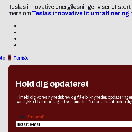
Teslas innovative energiløsninger viser et stort
mere om
Teslas innovative litiumraffinering
o
te
Forrige
Hold dig opdateret
Tilmeld dig vores nyhedsbrev og få elbil-nyheder, opdateringer
samtykke til at modtage disse emails. Du kan altid afmelde dig
(Påkrævet)
Email