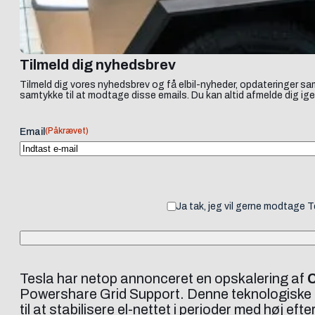
Tilmeld dig nyhedsbrev
Tilmeld dig vores nyhedsbrev og få elbil-nyheder, opdateringer sam
samtykke til at modtage disse emails. Du kan altid afmelde dig ige
(Påkrævet)
Email
Ja tak, jeg vil gerne modtage 
Tesla har netop annonceret en opskalering af
C
Powershare Grid Support. Denne teknologiske av
til at stabilisere el-nettet i perioder med hø