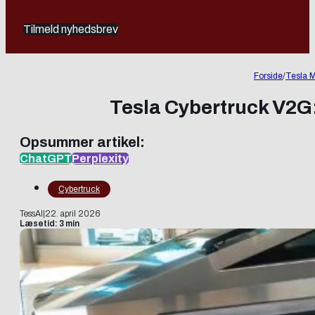
Tilmeld nyhedsbrev
Forside
/
Tesla M
Tesla Cybertruck V2G:
Opsummer artikel:
ChatGPT
Perplexity
Cybertruck
TessAI
|
22. april 2026
Læsetid: 3 min