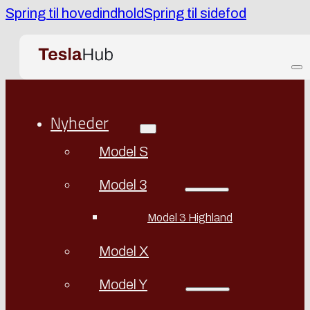
Spring til hovedindhold
Spring til sidefod
Nyheder
Model S
Model 3
Model 3 Highland
Model X
Model Y