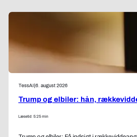
TessAI
|
6. august 2026
Trump og elbiler: hån, rækkevidd
Læsetid: 5:25 min
Trump og elbiler: Få indsigt i rækkeviddeang