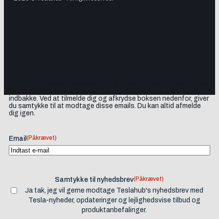
Tilmeld dig vores nyhedsbrev og få Tesla-nyheder, opdateringer
samt lejlighedsvise tilbud og produktanbefalinger direkte i din
indbakke. Ved at tilmelde dig og afkrydse boksen nedenfor, giver
du samtykke til at modtage disse emails. Du kan altid afmelde
dig igen.
(Påkrævet)
Email
(Påkrævet)
Samtykke til nyhedsbrev
Ja tak, jeg vil gerne modtage Teslahub's nyhedsbrev med
Tesla-nyheder, opdateringer og lejlighedsvise tilbud og
produktanbefalinger.