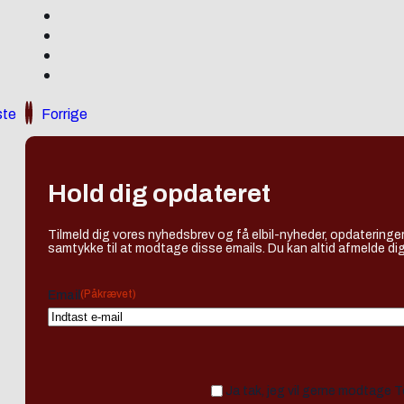
te
Forrige
Hold dig opdateret
Tilmeld dig vores nyhedsbrev og få elbil-nyheder, opdateringer
samtykke til at modtage disse emails. Du kan altid afmelde dig
(Påkrævet)
Email
Ja tak, jeg vil gerne modtage 