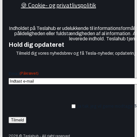
🍪 Cookie- og privatlivspolitik
Indholdet på Teslahub er udelukkende til informationsformål
pålideligheden eller fuldstændigheden af al information. A
leverede indhold. Teslahub tjene
Hold dig opdateret
Tilmeld dig vores nyhedsbrev og få Tesla-nyheder, opdateringer
(Påkrævet)
Email
Ja tak, jeg vil gerne modtage 
2026 © Teslahub - All right reserved.