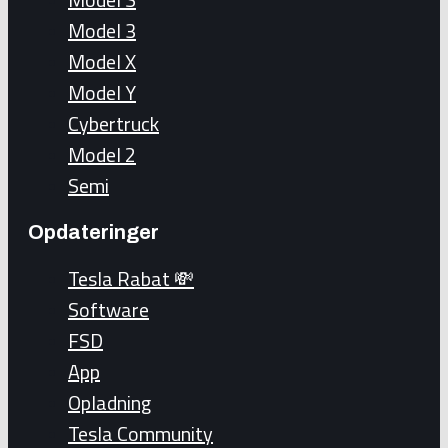
Model 3
Model X
Model Y
Cybertruck
Model 2
Semi
Opdateringer
Tesla Rabat 💸
Software
FSD
App
Opladning
Tesla Community