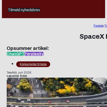
Tilmeld nyhedsbrev
Forside
/
T
SpaceX I
Opsummer artikel:
ChatGPT
Perplexity
Konkurrenter til tesla
TessAI
|
4. juni 2026
Læsetid: 8 min