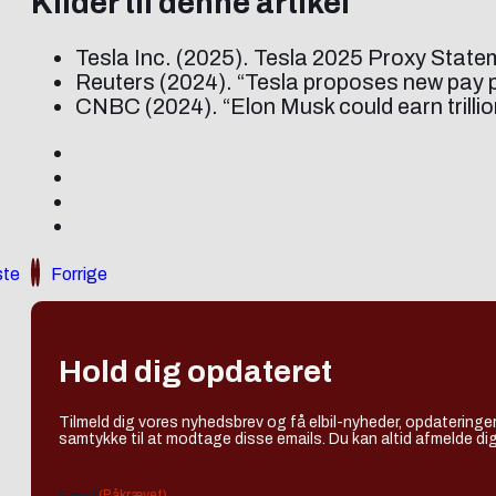
Kilder til denne artikel
Tesla Inc. (2025). Tesla 2025 Proxy Statem
Reuters (2024). “Tesla proposes new pay p
CNBC (2024). “Elon Musk could earn trilli
te
Forrige
Hold dig opdateret
Tilmeld dig vores nyhedsbrev og få elbil-nyheder, opdateringer
samtykke til at modtage disse emails. Du kan altid afmelde dig
(Påkrævet)