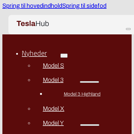
Spring til hovedindhold
Spring til sidefod
Nyheder
Model S
Model 3
Model 3 Highland
Model X
Model Y