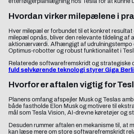
efterfølgerplanlægning hos Tesla for at kunne u
Hvordan virker milepælene i pr
Hver milepæl er forbundet til et konkret result
milepæl opnås, bliver den relevante tildeling af a
aktionærværdi. Afhængigt af udrulningstempo og
Optimus-robotter og robust funktionalitet i Te
Relaterede softwarefremskridt og strategiske d
fuld selvkørende teknologi styrer Giga Berl
Hvorfor er aftalen vigtig for Te
Planens omfang afspejler Musk og Teslas ambiti
både fastholde Elon Musk og motivere til ekst
mål som Tesla Vision, AI-drevne køretøjer og s
Desuden rummer aftalen en mekanisme til, at m
kan læse mere om store softwarefremskridt relat