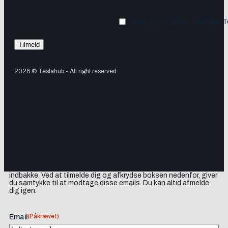
Ja tak, jeg vil gerne modtage 
2026 © Teslahub - All right reserved.
Tilmeld dig vores nyhedsbrev og få Tesla-nyheder, opdateringer
samt lejlighedsvise tilbud og produktanbefalinger direkte i din
indbakke. Ved at tilmelde dig og afkrydse boksen nedenfor, giver
du samtykke til at modtage disse emails. Du kan altid afmelde
dig igen.
(Påkrævet)
Email