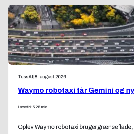
TessAI
|
8. august 2026
Waymo robotaxi får Gemini og ny
Læsetid: 5:25 min
Oplev Waymo robotaxi brugergrænseflade, t