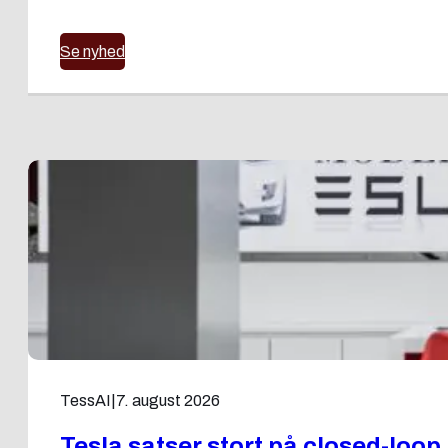
Se nyhed
TessAI
|
7. august 2026
Tesla satser stort på closed-loo