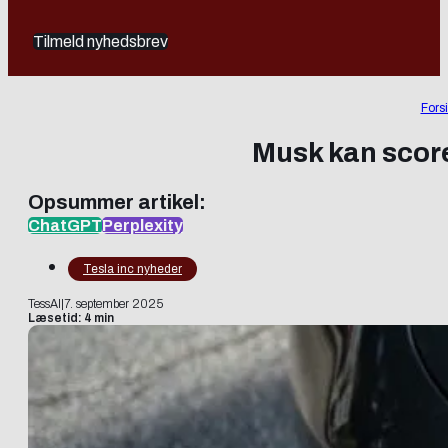
Tilmeld nyhedsbrev
Fors
Musk kan score 
Opsummer artikel:
ChatGPT
Perplexity
Tesla inc nyheder
TessAI
|
7. september 2025
Læsetid: 4 min