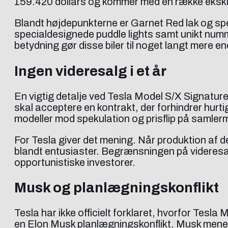
159.420 dollars og kommer med en række eksklus
Blandt højdepunkterne er Garnet Red lak og sp
specialdesignede puddle lights samt unikt num
betydning gør disse biler til noget langt mere 
Ingen videresalg i et år
En vigtig detalje ved Tesla Model S/X Signature 
skal acceptere en kontrakt, der forhindrer hurti
modeller mod spekulation og prisflip på samler
For Tesla giver det mening. Når produktion af de
blandt entusiaster. Begrænsningen på videresalg
opportunistiske investorer.
Musk og planlægningskonflikt
Tesla har ikke officielt forklaret, hvorfor Tesl
en Elon Musk planlægningskonflikt. Musk menes a