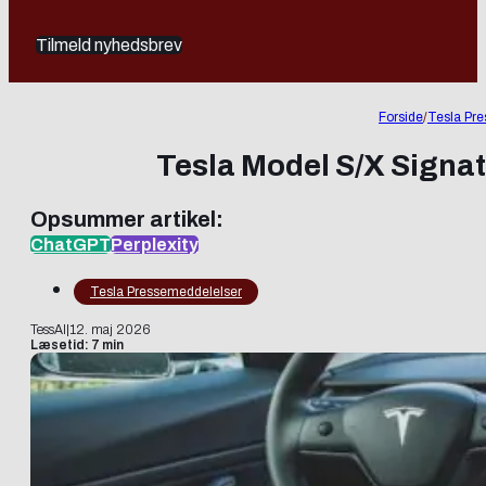
Tilmeld nyhedsbrev
Forside
/
Tesla Pr
Tesla Model S/X Signat
Opsummer artikel:
ChatGPT
Perplexity
Tesla Pressemeddelelser
TessAI
|
12. maj 2026
Læsetid: 7 min