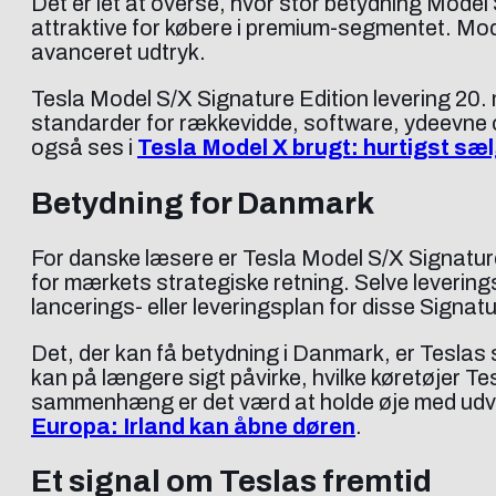
Det er let at overse, hvor stor betydning Model 
attraktive for købere i premium-segmentet. Mod
avanceret udtryk.
Tesla Model S/X Signature Edition levering 20. m
standarder for rækkevidde, software, ydeevne o
også ses i
Tesla Model X brugt: hurtigst sæ
Betydning for Danmark
For danske læsere er Tesla Model S/X Signature
for mærkets strategiske retning. Selve levering
lancerings- eller leveringsplan for disse Signa
Det, der kan få betydning i Danmark, er Teslas 
kan på længere sigt påvirke, hvilke køretøjer T
sammenhæng er det værd at holde øje med udvi
Europa: Irland kan åbne døren
.
Et signal om Teslas fremtid