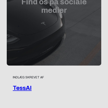
Find os på sociale
medier
INDLÆG SKREVET AF
TessAI