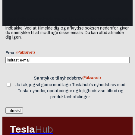
Tilmeld dig vores nyhedsbrev og få Tesla-nyheder, opdateringer
samt lejlighedsvise tilbud og produktanbefalinger direkte i din
indbakke. Ved at tilmelde dig og afkrydse boksen nedenfor, giver
du samtykke til at modtage disse emails. Du kan altid afmelde
dig igen.
(Påkrævet)
Email
(Påkrævet)
Samtykke til nyhedsbrev
Ja tak, jeg vil gerne modtage Teslahub's nyhedsbrev med
Tesla-nyheder, opdateringer og lejlighedsvise tilbud og
produktanbefalinger.
Tesla
Hub