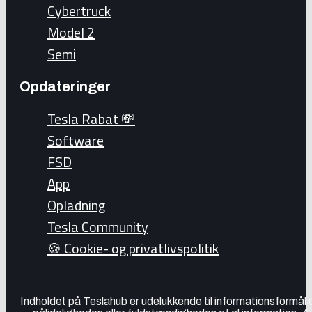
Cybertruck
Model 2
Semi
Opdateringer
Tesla Rabat 💸
Software
FSD
App
Opladning
Tesla Community
🍪 Cookie- og privatlivspolitik
Indholdet på Teslahub er udelukkende til informationsformål