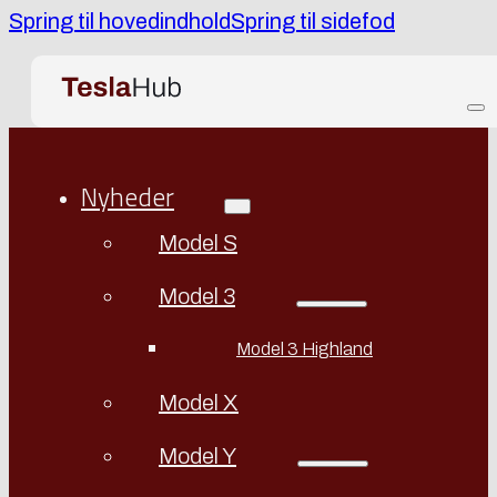
Spring til hovedindhold
Spring til sidefod
Nyheder
Model S
Model 3
Model 3 Highland
Model X
Model Y