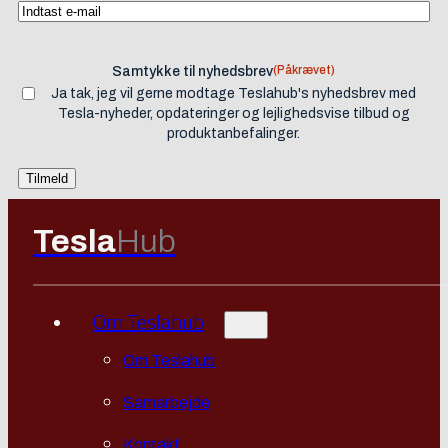
(Påkrævet)
Samtykke til nyhedsbrev
Ja tak, jeg vil gerne modtage Teslahub's nyhedsbrev med
Tesla-nyheder, opdateringer og lejlighedsvise tilbud og
produktanbefalinger.
Tesla
Hub
Om Teslahub
Om Teslahub
Samarbejde
Kontakt