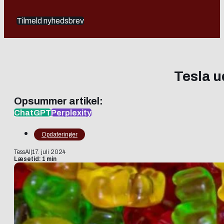
Tilmeld nyhedsbrev
Tesla u
Opsummer artikel:
ChatGPT
Perplexity
Opdateringer
TessAI
|
17. juli 2024
Læsetid: 1 min