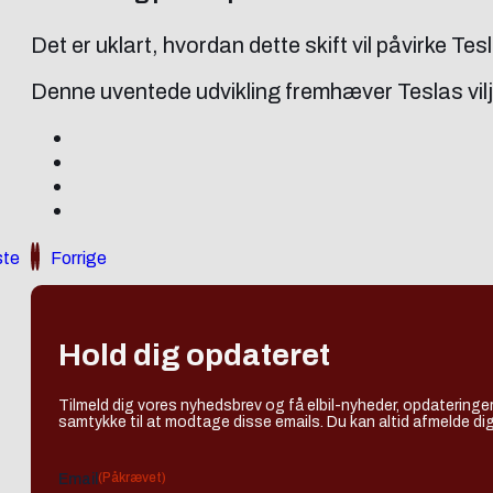
Det er uklart, hvordan dette skift vil påvirke Tes
Denne uventede udvikling fremhæver Teslas vilje
te
Forrige
Hold dig opdateret
Tilmeld dig vores nyhedsbrev og få elbil-nyheder, opdateringer
samtykke til at modtage disse emails. Du kan altid afmelde dig
(Påkrævet)
Email