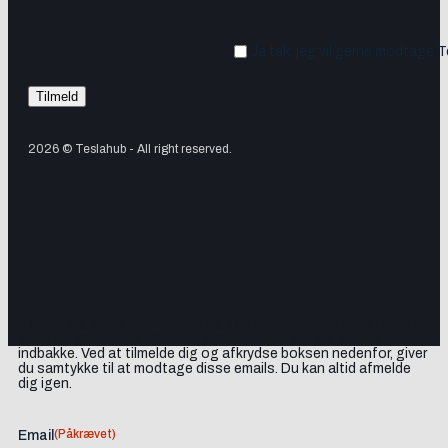
Ja tak, jeg vil gerne modtage 
2026 © Teslahub - All right reserved.
Tilmeld dig vores nyhedsbrev og få Tesla-nyheder, opdateringer
samt lejlighedsvise tilbud og produktanbefalinger direkte i din
indbakke. Ved at tilmelde dig og afkrydse boksen nedenfor, giver
du samtykke til at modtage disse emails. Du kan altid afmelde
dig igen.
(Påkrævet)
Email