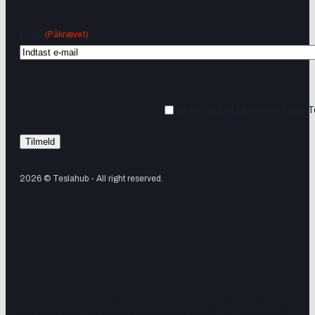
(Påkrævet)
Email
Ja tak, jeg vil gerne modtage 
2026 © Teslahub - All right reserved.
Tilmeld dig vores nyhedsbrev og få Tesla-nyheder, opdateringer
samt lejlighedsvise tilbud og produktanbefalinger direkte i din