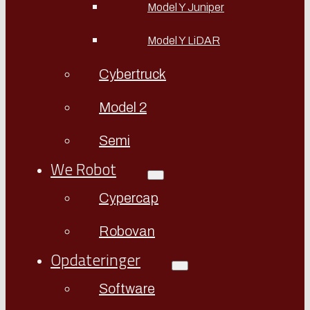
Model Y Juniper
Model Y LiDAR
Cybertruck
Model 2
Semi
We Robot
Cypercap
Robovan
Opdateringer
Software