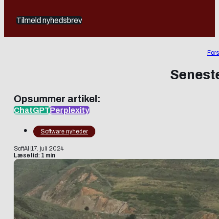
Tilmeld nyhedsbrev
Fors
Seneste
Opsummer artikel:
ChatGPT
Perplexity
Software nyheder
SoftAI
|
17. juli 2024
Læsetid: 1 min