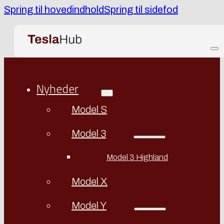
Spring til hovedindhold
Spring til sidefod
Nyheder
Model S
Model 3
Model 3 Highland
Model X
Model Y