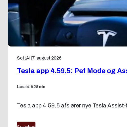
SoftAI
|
7. august 2026
Tesla app 4.59.5: Pet Mode og As
Læsetid: 6:28 min
Tesla app 4.59.5 afslører nye Tesla Assist-f
Se nyhed