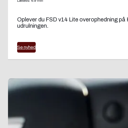
Læsetid: 6:9 min
Oplever du FSD v14 Lite overophedning på H
udrulningen.
Se nyhed