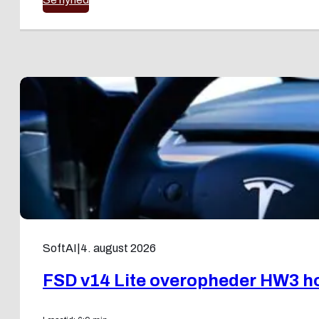
SoftAI
|
4. august 2026
FSD v14 Lite overopheder HW3 ho