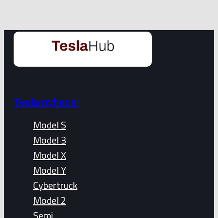
Tesla nyheder
Model S
Model 3
Model X
Model Y
Cybertruck
Model 2
Semi