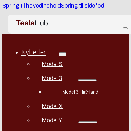
Spring til hovedindhold
Spring til sidefod
Nyheder
Model S
Model 3
Model 3 Highland
Model X
Model Y