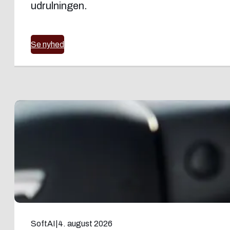
udrulningen.
Se nyhed
SoftAI
|
4. august 2026