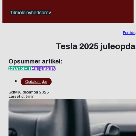
Tilmeld nyhedsbrev
Forside
Tesla 2025 juleopda
Opsummer artikel:
ChatGPT
Perplexity
Opdateringer
SoftAI
|
6. december 2025
Læsetid: 5 min