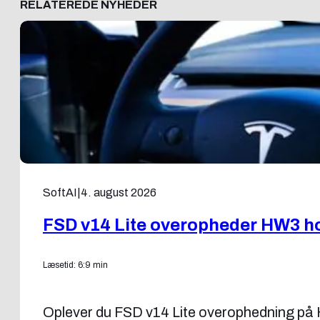
RELATEREDE NYHEDER
SoftAI
|
4. august 2026
FSD v14 Lite overopheder HW3 ho
Læsetid: 6:9 min
Oplever du FSD v14 Lite overophedning på H