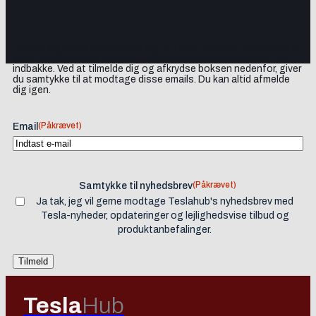
Tilmeld dig vores nyhedsbrev og få Tesla-nyheder, opdateringer
samt lejlighedsvise tilbud og produktanbefalinger direkte i din
indbakke. Ved at tilmelde dig og afkrydse boksen nedenfor, giver
du samtykke til at modtage disse emails. Du kan altid afmelde
dig igen.
(Påkrævet)
Email
(Påkrævet)
Samtykke til nyhedsbrev
Ja tak, jeg vil gerne modtage Teslahub's nyhedsbrev med
Tesla-nyheder, opdateringer og lejlighedsvise tilbud og
produktanbefalinger.
Tesla
Hub