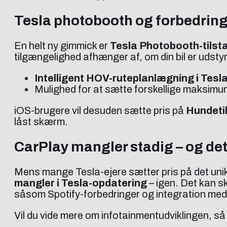
Tesla photobooth og forbedring
En helt ny gimmick er
Tesla Photobooth-tilst
tilgængelighed afhænger af, om din bil er udst
Intelligent HOV-ruteplanlægning i Tesl
Mulighed for at sætte forskellige maksim
iOS-brugere vil desuden sætte pris på
Hundetil
låst skærm.
CarPlay mangler stadig – og de
Mens mange Tesla-ejere sætter pris på det unik
mangler i Tesla-opdatering
– igen. Det kan s
såsom Spotify-forbedringer og integration med
Vil du vide mere om infotainmentudviklingen, s