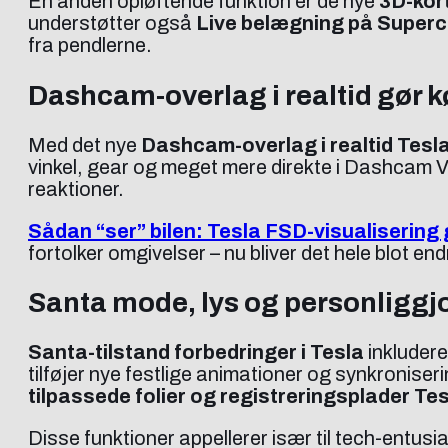
En anden opløftende funktion er de nye
3D-kort
understøtter også
Live belægning på Superc
fra pendlerne.
Dashcam-overlag i realtid gør 
Med det nye
Dashcam-overlag i realtid Tesl
vinkel, gear og meget mere direkte i Dashcam V
reaktioner.
Sådan “ser” bilen: Tesla FSD-visualisering
fortolker omgivelser – nu bliver det hele blot en
Santa mode, lys og personliggjo
Santa-tilstand forbedringer i Tesla
inkludere
tilføjer nye festlige animationer og synkroniser
tilpassede folier og registreringsplader Te
Disse funktioner appellerer især til tech-entusi