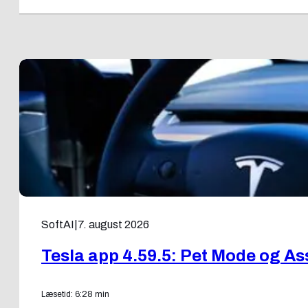
SoftAI
|
7. august 2026
Tesla app 4.59.5: Pet Mode og As
Læsetid: 6:28 min