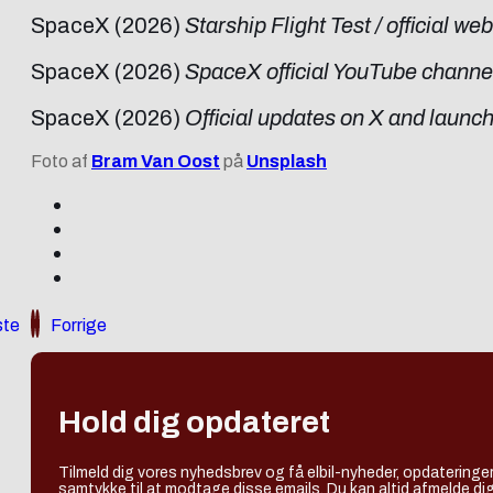
SpaceX (2026)
Starship Flight Test / official w
SpaceX (2026)
SpaceX official YouTube channe
SpaceX (2026)
Official updates on X and laun
Foto af
Bram Van Oost
på
Unsplash
te
Forrige
Hold dig opdateret
Tilmeld dig vores nyhedsbrev og få elbil-nyheder, opdateringer
samtykke til at modtage disse emails. Du kan altid afmelde dig