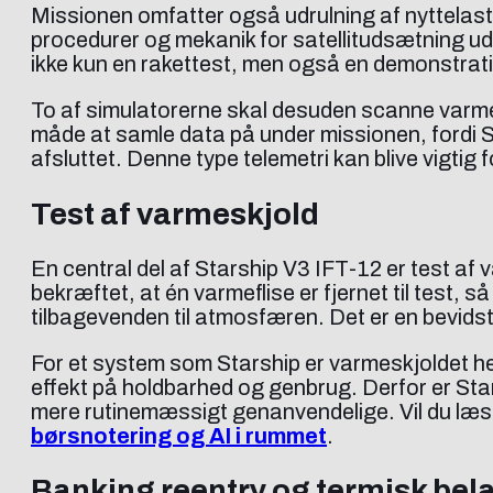
Missionen omfatter også udrulning af nyttelast-
procedurer og mekanik for satellitudsætning uden
ikke kun en rakettest, men også en demonstrati
To af simulatorerne skal desuden scanne varmesk
måde at samle data på under missionen, fordi Spa
afsluttet. Denne type telemetri kan blive vigtig f
Test af varmeskjold
En central del af Starship V3 IFT-12 er test a
bekræftet, at én varmeflise er fjernet til test,
tilbagevenden til atmosfæren. Det er en bevidst
For et system som Starship er varmeskjoldet hel
effekt på holdbarhed og genbrug. Derfor er Star
mere rutinemæssigt genanvendelige. Vil du læ
børsnotering og AI i rummet
.
Banking reentry og termisk bel