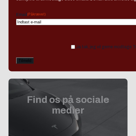
(Påkrævet)
Email
Ja tak, jeg vil gerne modtage 
Find os på sociale
medier