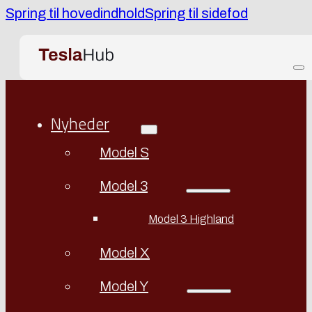
Spring til hovedindhold
Spring til sidefod
Nyheder
Model S
Model 3
Model 3 Highland
Model X
Model Y