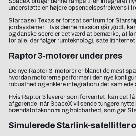
SpaceX bruger denne rampe til en integreret flyv
understøtte en højere opsendelsesfrekvens i fr
Starbase i Texas er fortsat centrum for Starshi
jordsystemer. Hvis denne mission går godt, kan d
og danske seere er det værd at bemærke, at lan
for alle, der følger rumteknologi, satellitintern
Raptor 3-motorer under pres
De nye Raptor 3-motorer er blandt de mest spæn
hvordan motorerne performer i den nye konfigur
robusthed og enklere integration i det samlede
Hvis Raptor 3 leverer som forventet, kan det få
afgørende, når SpaceX vil sende tungere nytte
brændstoføkonomi og holdbarhed, som gør Stars
Simulerede Starlink-satellitter