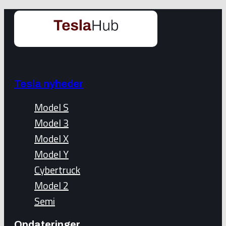
Tesla nyheder
Model S
Model 3
Model X
Model Y
Cybertruck
Model 2
Semi
Opdateringer