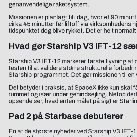
genanvendelige raketsystem.
Missionen er planlagt til i dag, hvor et 90 min
cirka 45 minutter før liftoff via virksomhedens 
tidspunktet dog blive rykket. Det er helt normal
Hvad gør Starship V3 IFT-12 sæ
Starship V3 IFT-12 markerer første flyvning a
testen til at validere større strukturelle forb
Starship-programmet. Det gør missionen til en 
Det betyder i praksis, at SpaceX ikke kun skal 
rummet og især under genindsejling. Netop der
opsendelser, hvad enten målet på sigt er Starli
Pad 2 på Starbase debuterer
En af de største nyheder ved Starship V3 IFT-1