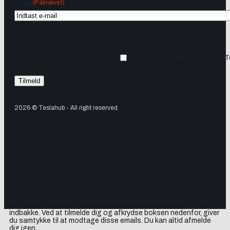
(Påkrævet)
Email
Ja tak, jeg vil gerne modtage 
2026 © Teslahub - All right reserved.
Tilmeld dig vores nyhedsbrev og få Tesla-nyheder, opdateringer
samt lejlighedsvise tilbud og produktanbefalinger direkte i din
indbakke. Ved at tilmelde dig og afkrydse boksen nedenfor, giver
du samtykke til at modtage disse emails. Du kan altid afmelde
dig igen.