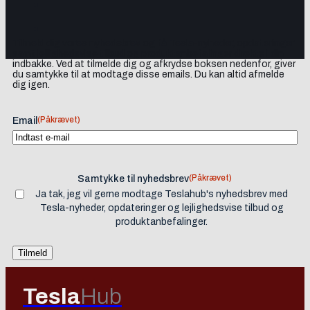
Tilmeld dig vores nyhedsbrev og få Tesla-nyheder, opdateringer
samt lejlighedsvise tilbud og produktanbefalinger direkte i din
indbakke. Ved at tilmelde dig og afkrydse boksen nedenfor, giver
du samtykke til at modtage disse emails. Du kan altid afmelde
dig igen.
(Påkrævet)
Email
(Påkrævet)
Samtykke til nyhedsbrev
Ja tak, jeg vil gerne modtage Teslahub's nyhedsbrev med
Tesla-nyheder, opdateringer og lejlighedsvise tilbud og
produktanbefalinger.
Tesla
Hub