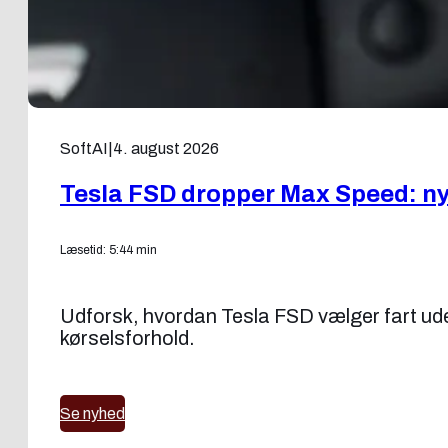
SoftAI
|
4. august 2026
Tesla FSD dropper Max Speed: ny f
Læsetid: 5:44 min
Udforsk, hvordan Tesla FSD vælger fart uden
kørselsforhold.
Se nyhed