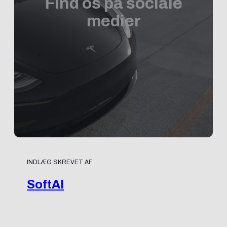
Find os på sociale
medier
INDLÆG SKREVET AF
SoftAI