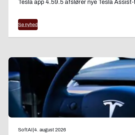
Tesla app 4.59.5 afslører nye Tesla Assist-f
Se nyhed
SoftAI
|
4. august 2026