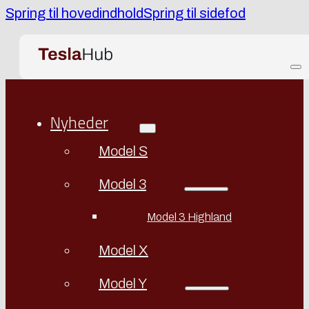
Spring til hovedindhold
Spring til sidefod
Nyheder
Model S
Model 3
Model 3 Highland
Model X
Model Y