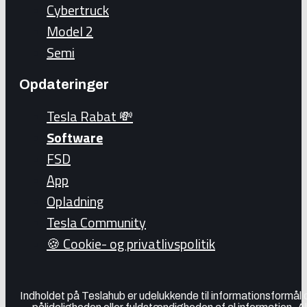
Cybertruck
Model 2
Semi
Opdateringer
Tesla Rabat 💸
Software
FSD
App
Opladning
Tesla Community
🍪 Cookie- og privatlivspolitik
Indholdet på Teslahub er udelukkende til informationsformål