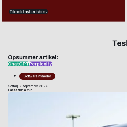
Tilmeld nyhedsbrev
Tesl
Opsummer artikel:
ChatGPT
Perplexity
Software nyheder
SoftAI
|
17. september 2024
Læsetid: 4 min