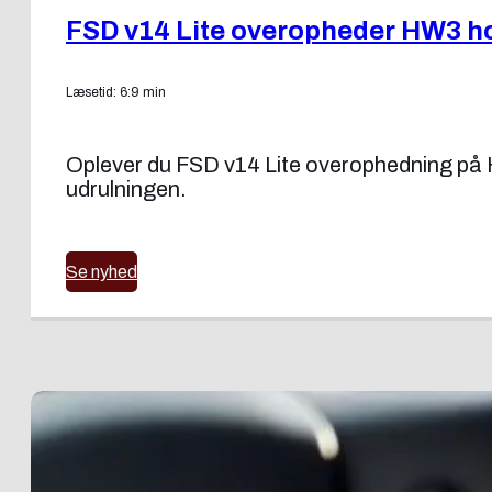
FSD v14 Lite overopheder HW3 ho
Læsetid: 6:9 min
Oplever du FSD v14 Lite overophedning på H
udrulningen.
Se nyhed