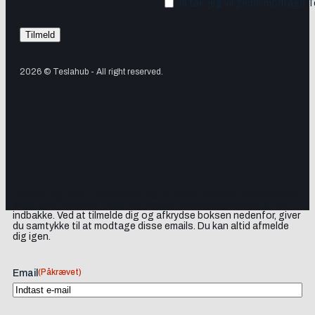
Ja tak, jeg vil gerne modtage 
2026 © Teslahub - All right reserved.
Tilmeld dig vores nyhedsbrev og få Tesla-nyheder, opdateringer
samt lejlighedsvise tilbud og produktanbefalinger direkte i din
indbakke. Ved at tilmelde dig og afkrydse boksen nedenfor, giver
du samtykke til at modtage disse emails. Du kan altid afmelde
dig igen.
(Påkrævet)
Email