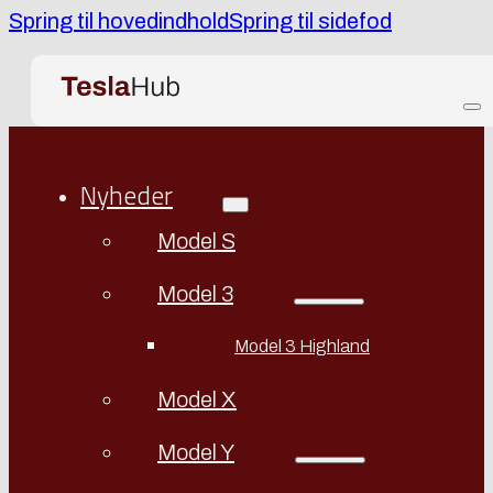
Spring til hovedindhold
Spring til sidefod
Nyheder
Model S
Model 3
Model 3 Highland
Model X
Model Y