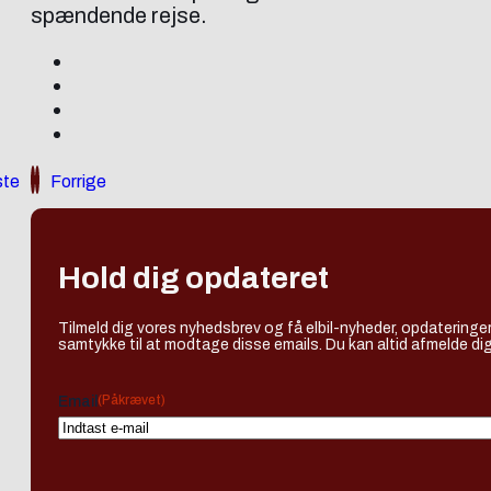
spændende rejse.
te
Forrige
Hold dig opdateret
Tilmeld dig vores nyhedsbrev og få elbil-nyheder, opdateringer
samtykke til at modtage disse emails. Du kan altid afmelde dig
(Påkrævet)
Email