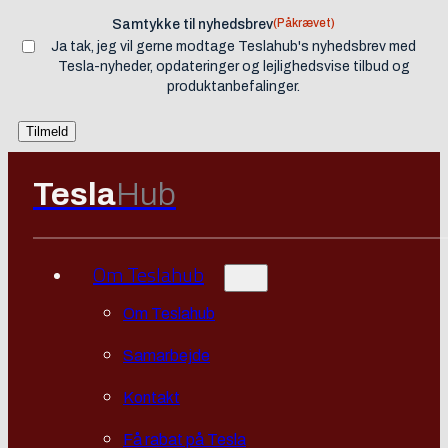
(Påkrævet)
Samtykke til nyhedsbrev
Ja tak, jeg vil gerne modtage Teslahub's nyhedsbrev med
Tesla-nyheder, opdateringer og lejlighedsvise tilbud og
produktanbefalinger.
Tesla
Hub
Om Teslahub
Om Teslahub
Samarbejde
Kontakt
Få rabat på Tesla