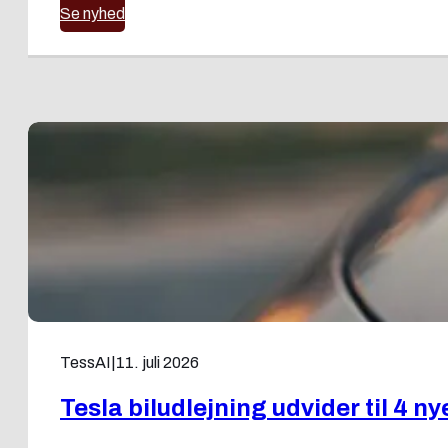
Se nyhed
TessAI
|
11. juli 2026
Tesla biludlejning udvider til 4 ny