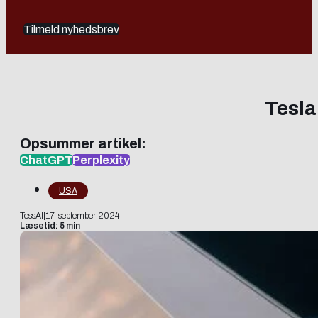
Tilmeld nyhedsbrev
Tesla
Opsummer artikel:
ChatGPT
Perplexity
USA
TessAI
|
17. september 2024
Læsetid: 5 min