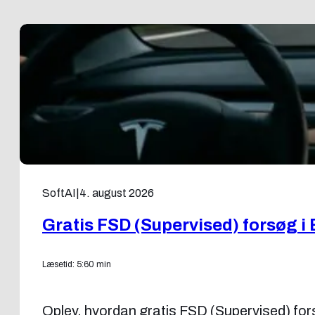
SoftAI
|
4. august 2026
Gratis FSD (Supervised) forsøg i 
Læsetid: 5:60 min
Oplev, hvordan gratis FSD (Supervised) forsøg