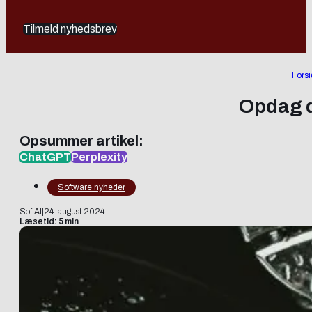
Tilmeld nyhedsbrev
Fors
Opdag d
Opsummer artikel:
ChatGPT
Perplexity
Software nyheder
SoftAI
|
24. august 2024
Læsetid: 5 min