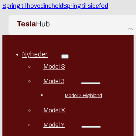
Spring til hovedindhold
Spring til sidefod
Nyheder
Model S
Model 3
Model 3 Highland
Model X
Model Y