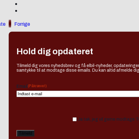
te
Forrige
Hold dig opdateret
Tilmeld dig vores nyhedsbrev og få elbil-nyheder, opdateringer
samtykke til at modtage disse emails. Du kan altid afmelde dig
(Påkrævet)
Email
Ja tak, jeg vil gerne modtage 