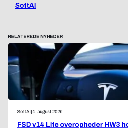
SoftAI
RELATEREDE NYHEDER
SoftAI
|
4. august 2026
FSD v14 Lite overopheder HW3 ho