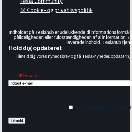
Tesla Community
🍪 Cookie- og privatlivspolitik
Indholdet på Teslahub er udelukkende til informationsformål
pålideligheden eller fuldstændigheden af al information. A
leverede indhold. Teslahub tjene
Hold dig opdateret
Tilmeld dig vores nyhedsbrev og få Tesla-nyheder, opdateringer
(Påkrævet)
Email
Ja tak, jeg vil gerne modtage 