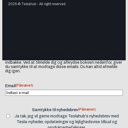
2026 © Teslahub - All right reserved.
Tilmeld dig vores nyhedsbrev og få Tesla-nyheder, opdateringer
samt lejlighedsvise tilbud og produktanbefalinger direkte i din
indbakke. Ved at tilmelde dig og afkrydse boksen nedenfor, giver
du samtykke til at modtage disse emails. Du kan altid afmelde
dig igen.
(Påkrævet)
Email
(Påkrævet)
Samtykke til nyhedsbrev
Ja tak, jeg vil gerne modtage Teslahub's nyhedsbrev med
Tesla-nyheder, opdateringer og lejlighedsvise tilbud og
produktanbefalinger.