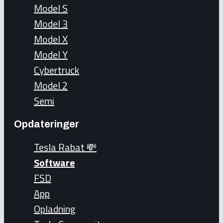
Model S
Model 3
Model X
Model Y
Cybertruck
Model 2
Semi
Opdateringer
Tesla Rabat 💸
Software
FSD
App
Opladning