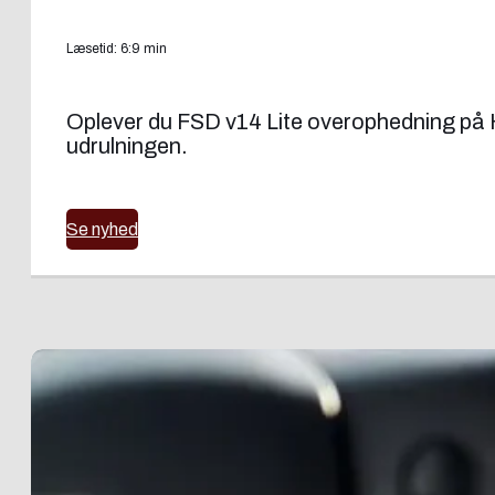
Læsetid: 6:9 min
Oplever du FSD v14 Lite overophedning på H
udrulningen.
Se nyhed