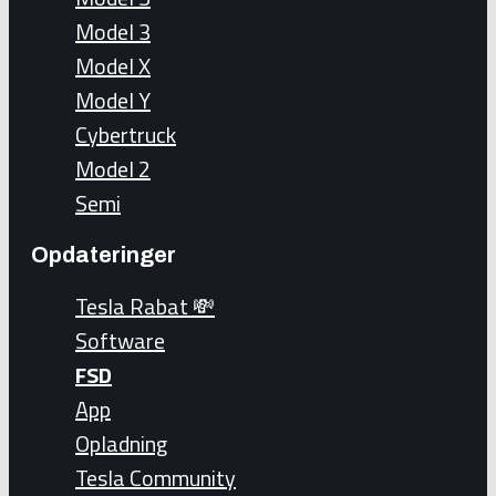
Model 3
Model X
Model Y
Cybertruck
Model 2
Semi
Opdateringer
Tesla Rabat 💸
Software
FSD
App
Opladning
Tesla Community