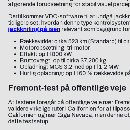
afgørende forudsætning for stabil visuel percep
Dertil kommer VDC-software til at undgå jackkni
tidligere set, hvordan denne type kontrolsystem 
jackknifing på isen
relevant som baggrund for 
Rækkevidde: cirka 523 km (Standard) til c
Motoropsætning: tri-motor
Effekt: op til 800 kW
Bruttovægt: op til cirka 37.200 kg
Opladning: MCS 3.2 med op til 1,2 MW
Hurtig opladning: op til 60 % rækkevidde p
Fremont-test på offentlige veje
At testene foregår på offentlige veje nær Fremo
validere virkelige ruter i Californien for at tilpa
Californien og nær Giga Nevada, men denne ob
dette testsetup.