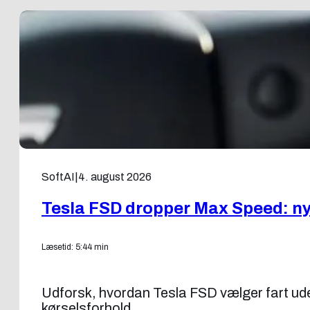
SoftAI
|
4. august 2026
Tesla FSD dropper Max Speed: ny f
Læsetid: 5:44 min
Udforsk, hvordan Tesla FSD vælger fart uden
kørselsforhold.