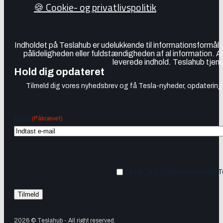
🍪 Cookie- og privatlivspolitik
Indholdet på Teslahub er udelukkende til informationsformål
pålideligheden eller fuldstændigheden af al information. A
leverede indhold. Teslahub tjene
Hold dig opdateret
Tilmeld dig vores nyhedsbrev og få Tesla-nyheder, opdateringer
(Påkrævet)
Email
Ja tak, jeg vil gerne modtage 
2026 © Teslahub - All right reserved.