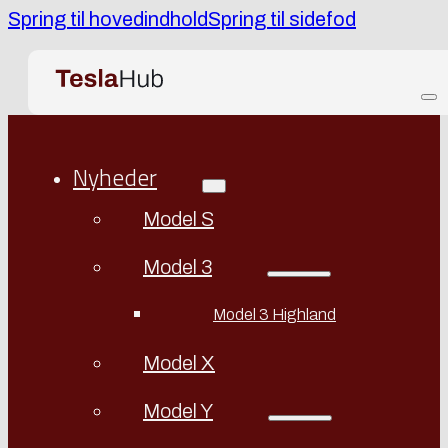
Spring til hovedindhold
Spring til sidefod
Nyheder
Model S
Model 3
Model 3 Highland
Model X
Model Y