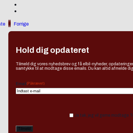
te
Forrige
Hold dig opdateret
Tilmeld dig vores nyhedsbrev og få elbil-nyheder, opdateringer
samtykke til at modtage disse emails. Du kan altid afmelde dig
(Påkrævet)
Email
Ja tak, jeg vil gerne modtage 