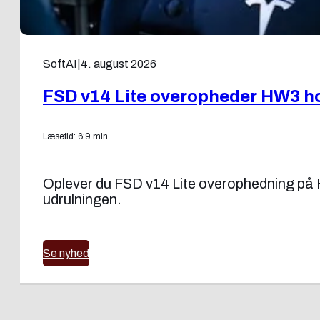
SoftAI
|
4. august 2026
FSD v14 Lite overopheder HW3 ho
Læsetid: 6:9 min
Oplever du FSD v14 Lite overophedning på H
udrulningen.
Se nyhed