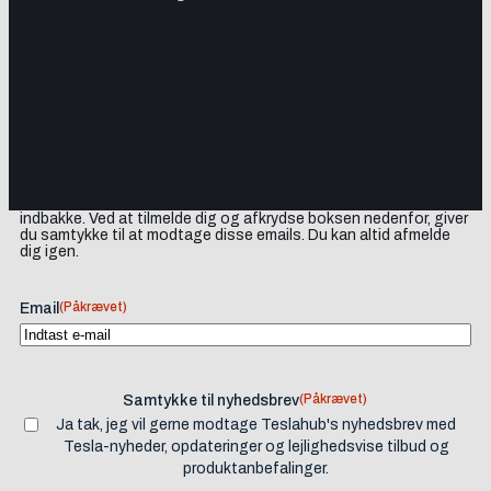
Tilmeld dig vores nyhedsbrev og få Tesla-nyheder, opdateringer
samt lejlighedsvise tilbud og produktanbefalinger direkte i din
indbakke. Ved at tilmelde dig og afkrydse boksen nedenfor, giver
du samtykke til at modtage disse emails. Du kan altid afmelde
dig igen.
(Påkrævet)
Email
(Påkrævet)
Samtykke til nyhedsbrev
Ja tak, jeg vil gerne modtage Teslahub's nyhedsbrev med
Tesla-nyheder, opdateringer og lejlighedsvise tilbud og
produktanbefalinger.