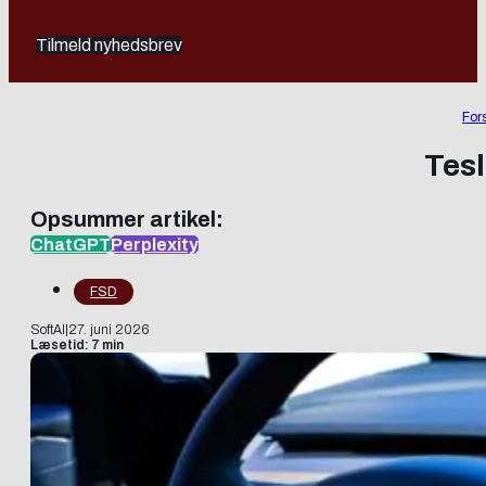
Tilmeld nyhedsbrev
For
Tesl
Opsummer artikel:
ChatGPT
Perplexity
FSD
SoftAI
|
27. juni 2026
Læsetid: 7 min