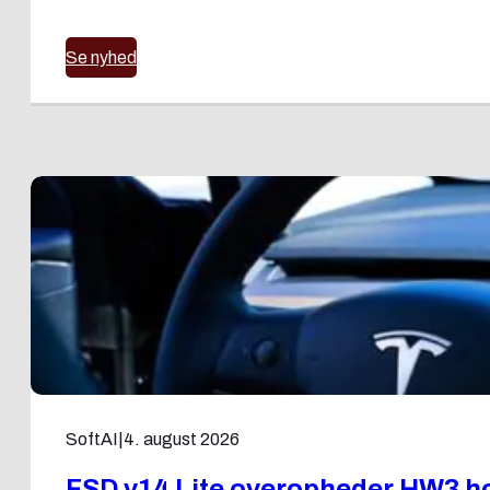
Se nyhed
SoftAI
|
4. august 2026
FSD v14 Lite overopheder HW3 ho