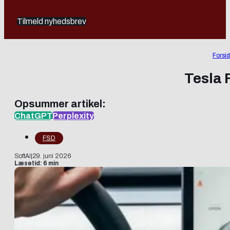
Tilmeld nyhedsbrev
Forsi
Tesla 
Opsummer artikel:
ChatGPT
Perplexity
FSD
SoftAI
|
29. juni 2026
Læsetid: 6 min