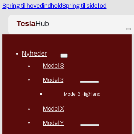
Spring til hovedindhold
Spring til sidefod
Nyheder
Model S
Model 3
Model 3 Highland
Model X
Model Y