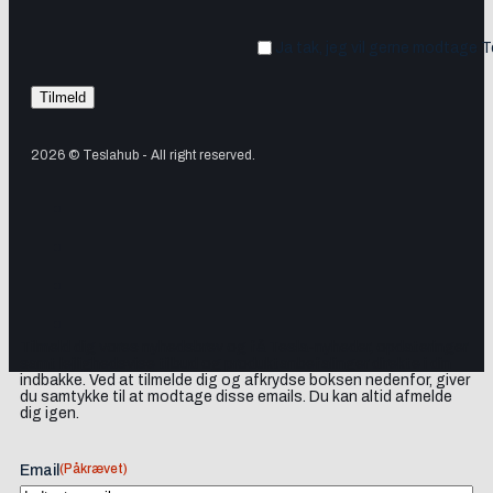
Ja tak, jeg vil gerne modtage 
2026 © Teslahub - All right reserved.
Tilmeld dig vores nyhedsbrev og få Tesla-nyheder, opdateringer
samt lejlighedsvise tilbud og produktanbefalinger direkte i din
indbakke. Ved at tilmelde dig og afkrydse boksen nedenfor, giver
du samtykke til at modtage disse emails. Du kan altid afmelde
dig igen.
(Påkrævet)
Email