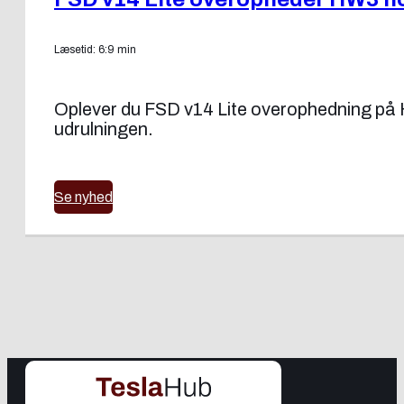
Læsetid: 6:9 min
Oplever du FSD v14 Lite overophedning på H
udrulningen.
Se nyhed