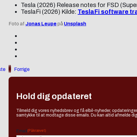
Tesla (2026) Release notes for FSD (Super
TeslaFi (2026) Kilde:
TeslaFi software tr
Foto af
Jonas Leupe
på
Unsplash
te
Forrige
Hold dig opdateret
Tilmeld dig vores nyhedsbrev og få elbil-nyheder, opdateringer
samtykke til at modtage disse emails. Du kan altid afmelde dig
(Påkrævet)
Email