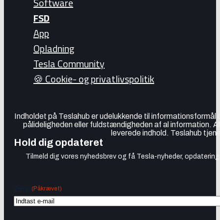
Software
FSD
App
Opladning
Tesla Community
🍪 Cookie- og privatlivspolitik
Indholdet på Teslahub er udelukkende til informationsformål
pålideligheden eller fuldstændigheden af al information. A
leverede indhold. Teslahub tjene
Hold dig opdateret
Tilmeld dig vores nyhedsbrev og få Tesla-nyheder, opdateringer
(Påkrævet)
Email