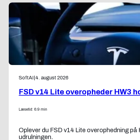
SoftAI
|
4. august 2026
FSD v14 Lite overopheder HW3 ho
Læsetid: 6:9 min
Oplever du FSD v14 Lite overophedning på H
udrulningen.