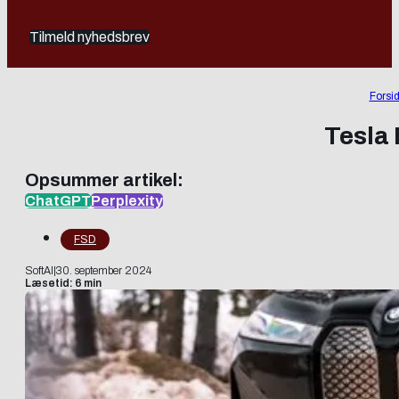
Tilmeld nyhedsbrev
Forsi
Tesla 
Opsummer artikel:
ChatGPT
Perplexity
FSD
SoftAI
|
30. september 2024
Læsetid: 6 min