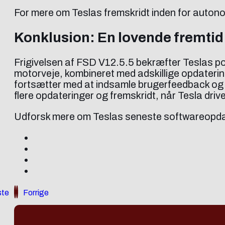
For mere om Teslas fremskridt inden for auton
Konklusion: En lovende fremtid
Frigivelsen af FSD V12.5.5 bekræfter Teslas posi
motorveje, kombineret med adskillige opdatering
fortsætter med at indsamle brugerfeedback og i
flere opdateringer og fremskridt, når Tesla dri
Udforsk mere om Teslas seneste softwareopda
te
Forrige