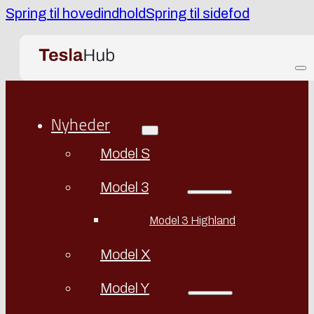
Spring til hovedindhold
Spring til sidefod
Nyheder
Model S
Model 3
Model 3 Highland
Model X
Model Y