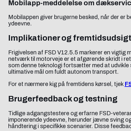
Mobilapp-meddelelse om dækservi
Mobilappen giver brugerne besked, når der er be
ydeevne.
Implikationer og fremtidsudsig
Frigivelsen af FSD V12.5.5 markerer en vigtig m
netværk til motorveje er et afgørende skridt i 
som denne teknologi fortsætter med at udvikle s
ultimative mål om fuldt autonom transport.
For et nærmere kig på fremtidens kørsel, tjek
FS
Brugerfeedback og testning
Tidlige adgangstestere og erfarne FSD-veteran
imponerende ydeevne, herunder jævne sving og
håndtering i specifikke scenarier. Disse feedba