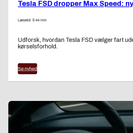
Tesla FSD dropper Max Speed: ny f
Læsetid: 5:44 min
Udforsk, hvordan Tesla FSD vælger fart uden
kørselsforhold.
Se nyhed