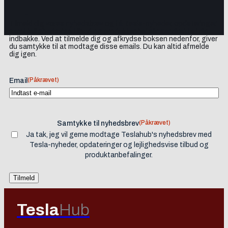
Tilmeld dig vores nyhedsbrev og få Tesla-nyheder, opdateringer
samt lejlighedsvise tilbud og produktanbefalinger direkte i din
indbakke. Ved at tilmelde dig og afkrydse boksen nedenfor, giver
du samtykke til at modtage disse emails. Du kan altid afmelde
dig igen.
(Påkrævet)
Email
(Påkrævet)
Samtykke til nyhedsbrev
Ja tak, jeg vil gerne modtage Teslahub's nyhedsbrev med
Tesla-nyheder, opdateringer og lejlighedsvise tilbud og
produktanbefalinger.
Tesla
Hub