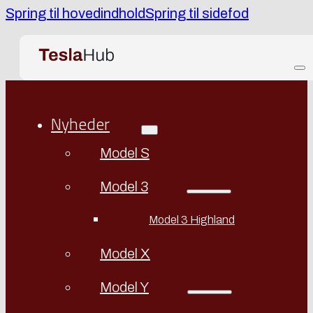
Spring til hovedindhold
Spring til sidefod
Nyheder
Model S
Model 3
Model 3 Highland
Model X
Model Y