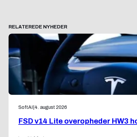
RELATEREDE NYHEDER
SoftAI
|
4. august 2026
FSD v14 Lite overopheder HW3 ho