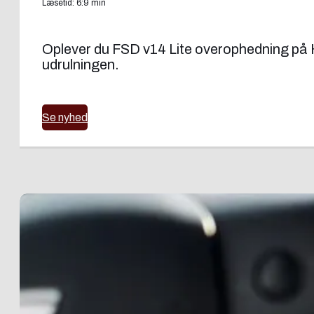
Læsetid: 6:9 min
Oplever du FSD v14 Lite overophedning på H
udrulningen.
Se nyhed