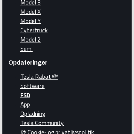
Model 3
Model X
Model Y
Cybertruck
Model 2
Semi
Opdateringer
Tesla Rabat 💸
Software
FSD
App
Opladning
Tesla Community
🍪 Cookie- og privatlivspolitik