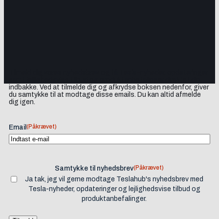
Tilmeld dig vores nyhedsbrev og få Tesla-nyheder, opdateringer
samt lejlighedsvise tilbud og produktanbefalinger direkte i din
indbakke. Ved at tilmelde dig og afkrydse boksen nedenfor, giver
du samtykke til at modtage disse emails. Du kan altid afmelde
dig igen.
(Påkrævet)
Email
(Påkrævet)
Samtykke til nyhedsbrev
Ja tak, jeg vil gerne modtage Teslahub's nyhedsbrev med
Tesla-nyheder, opdateringer og lejlighedsvise tilbud og
produktanbefalinger.