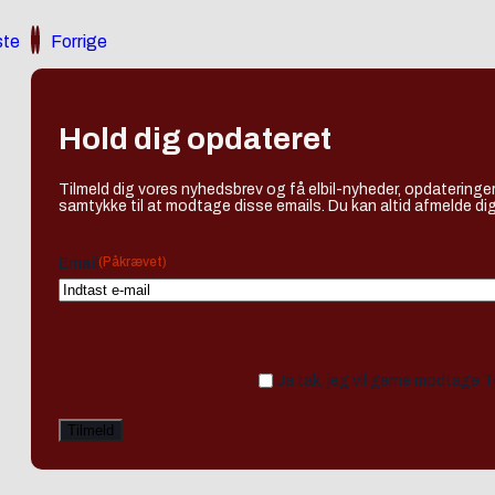
te
Forrige
Hold dig opdateret
Tilmeld dig vores nyhedsbrev og få elbil-nyheder, opdateringer
samtykke til at modtage disse emails. Du kan altid afmelde dig
(Påkrævet)
Email
Ja tak, jeg vil gerne modtage 