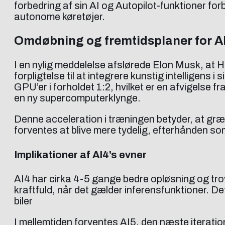
forbedring af sin AI og Autopilot-funktioner for
autonome køretøjer.
Omdøbning og fremtidsplaner for A
I en nylig meddelelse afslørede Elon Musk, at 
forpligtelse til at integrere kunstig intelligen
GPU’er i forholdet 1:2, hvilket er en afvigelse 
en ny supercomputerklynge.
Denne acceleration i træningen betyder, at gr
forventes at blive mere tydelig, efterhånden s
Implikationer af AI4’s evner
AI4 har cirka 4-5 gange bedre opløsning og t
kraftfuld, når det gælder inferensfunktioner. Det
biler
I mellemtiden forventes AI5, den næste iteration