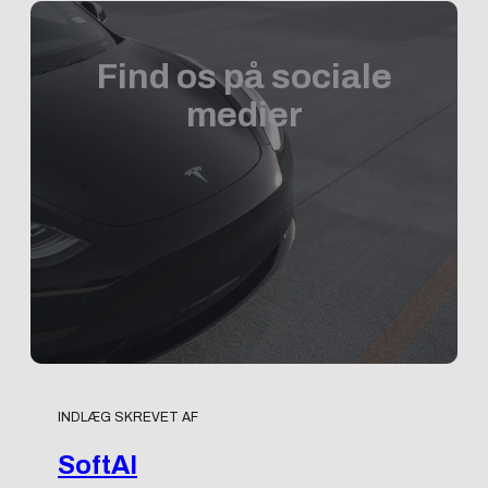
Find os på sociale
medier
INDLÆG SKREVET AF
SoftAI