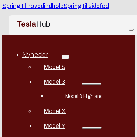
Spring til hovedindhold
Spring til sidefod
Nyheder
Model S
Model 3
Model 3 Highland
Model X
Model Y