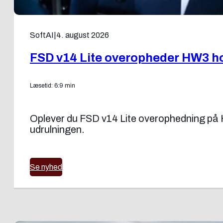
SoftAI
|
4. august 2026
FSD v14 Lite overopheder HW3 ho
Læsetid: 6:9 min
Oplever du FSD v14 Lite overophedning på H
udrulningen.
Se nyhed