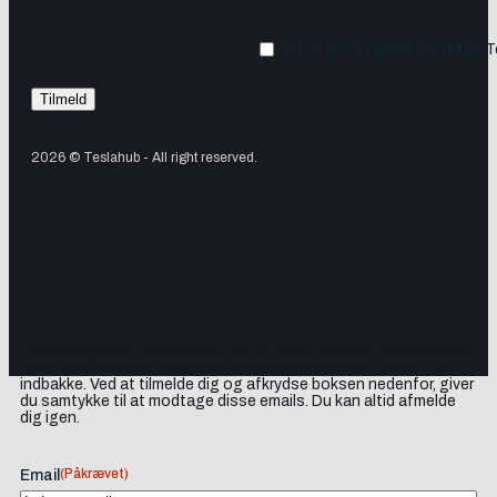
Ja tak, jeg vil gerne modtage 
2026 © Teslahub - All right reserved.
Tilmeld dig vores nyhedsbrev og få Tesla-nyheder, opdateringer
samt lejlighedsvise tilbud og produktanbefalinger direkte i din
indbakke. Ved at tilmelde dig og afkrydse boksen nedenfor, giver
du samtykke til at modtage disse emails. Du kan altid afmelde
dig igen.
(Påkrævet)
Email