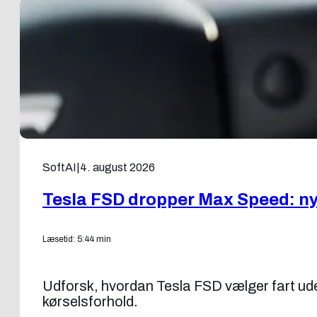
SoftAI
|
4. august 2026
Tesla FSD dropper Max Speed: ny f
Læsetid: 5:44 min
Udforsk, hvordan Tesla FSD vælger fart uden
kørselsforhold.