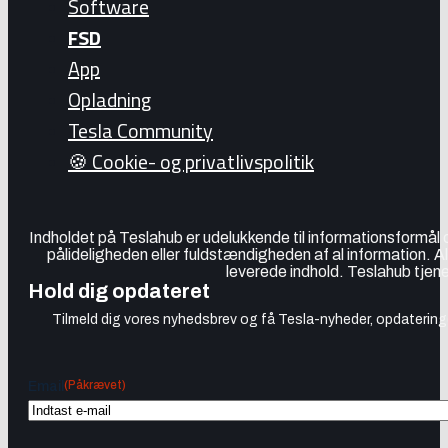
Software
FSD
App
Opladning
Tesla Community
🍪 Cookie- og privatlivspolitik
Indholdet på Teslahub er udelukkende til informationsformål
pålideligheden eller fuldstændigheden af al information. A
leverede indhold. Teslahub tjene
Hold dig opdateret
Tilmeld dig vores nyhedsbrev og få Tesla-nyheder, opdateringer
(Påkrævet)
Email