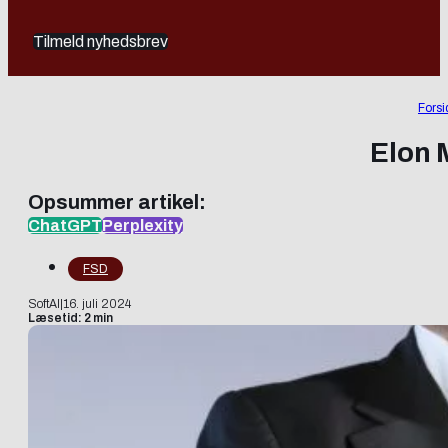
Tilmeld nyhedsbrev
Forsi
Elon 
Opsummer artikel:
ChatGPT
Perplexity
FSD
SoftAI
|
16. juli 2024
Læsetid: 2 min