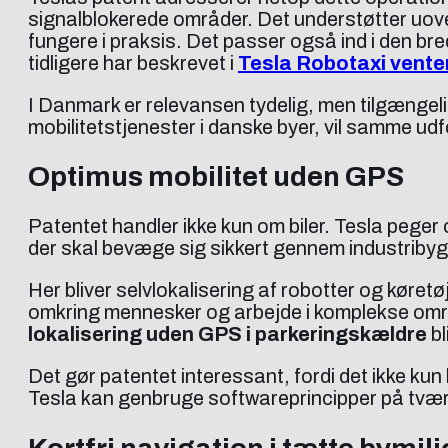
signalblokerede områder. Det understøtter uove
fungere i praksis. Det passer også ind i den b
tidligere har beskrevet i
Tesla Robotaxi venter
I Danmark er relevansen tydelig, men tilgængeli
mobilitetstjenester i danske byer, vil samme u
Optimus mobilitet uden GPS
Patentet handler ikke kun om biler. Tesla peg
der skal bevæge sig sikkert gennem industribygni
Her bliver selvlokalisering af robotter og køre
omkring mennesker og arbejde i komplekse områ
lokalisering uden GPS i parkeringskældre
bl
Det gør patentet interessant, fordi det ikke ku
Tesla kan genbruge softwareprincipper på tværs