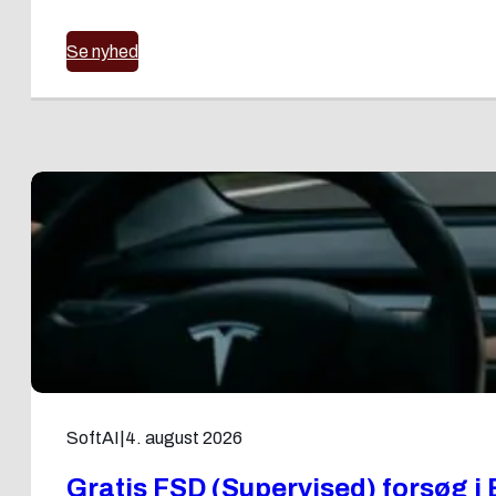
Se nyhed
SoftAI
|
4. august 2026
Gratis FSD (Supervised) forsøg i 