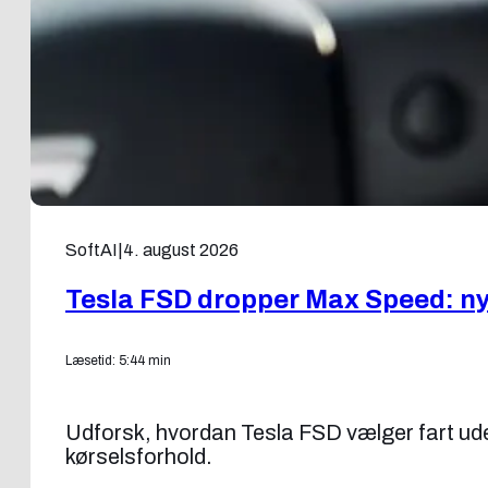
SoftAI
|
4. august 2026
Tesla FSD dropper Max Speed: ny f
Læsetid: 5:44 min
Udforsk, hvordan Tesla FSD vælger fart uden
kørselsforhold.