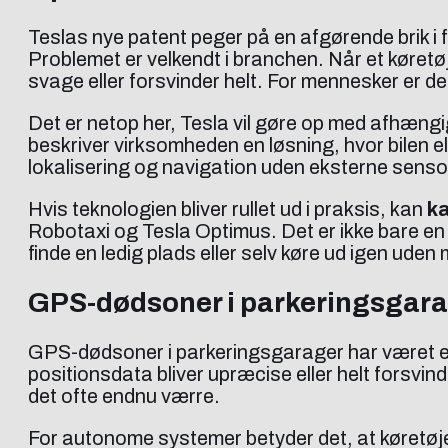
Teslas nye patent peger på en afgørende brik i
Problemet er velkendt i branchen. Når et køretøj
svage eller forsvinder helt. For mennesker er de
Det er netop her, Tesla vil gøre op med afhæng
beskriver virksomheden en løsning, hvor bilen e
lokalisering og navigation uden eksterne sens
Hvis teknologien bliver rullet ud i praksis, kan
ka
Robotaxi og Tesla Optimus. Det er ikke bare en t
finde en ledig plads eller selv køre ud igen uden
GPS-dødsoner i parkeringsgar
GPS-dødsoner i parkeringsgarager har været et 
positionsdata bliver upræcise eller helt forsvi
det ofte endnu værre.
For autonome systemer betyder det, at køretøjet