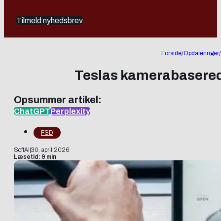
Tilmeld nyhedsbrev
Forside
/
Opdateringer
/
Teslas kamerabasered
Opsummer artikel:
ChatGPT
Perplexity
FSD
SoftAI
|
30. april 2026
Læsetid: 9 min