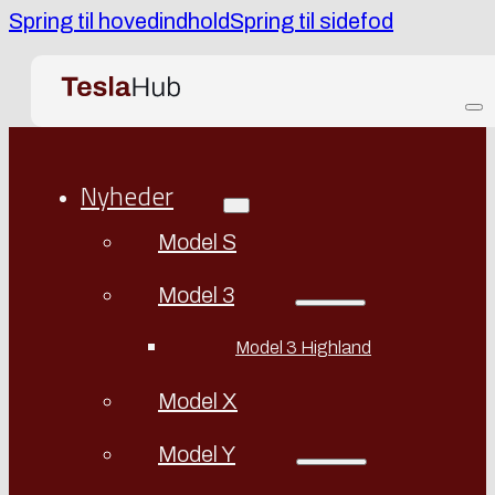
Spring til hovedindhold
Spring til sidefod
Nyheder
Model S
Model 3
Model 3 Highland
Model X
Model Y