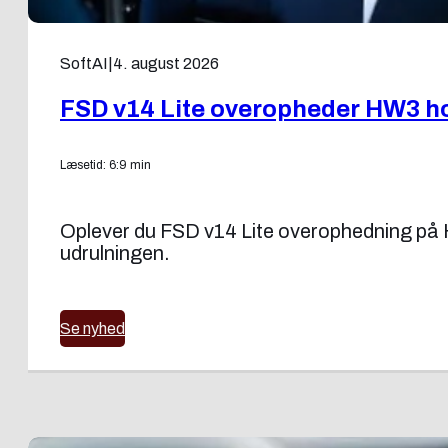
SoftAI
|
4. august 2026
FSD v14 Lite overopheder HW3 ho
Læsetid: 6:9 min
Oplever du FSD v14 Lite overophedning på H
udrulningen.
Se nyhed