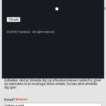
Ja tak, jeg vil gerne modtage 
2026 © Teslahub - All right reserved.
Tilmeld dig vores nyhedsbrev og få Tesla-nyheder, opdateringer
samt lejlighedsvise tilbud og produktanbefalinger direkte i din
indbakke. Ved at tilmelde dig og afkrydse boksen nedenfor, giver
du samtykke til at modtage disse emails. Du kan altid afmelde
dig igen.
(Påkrævet)
Email