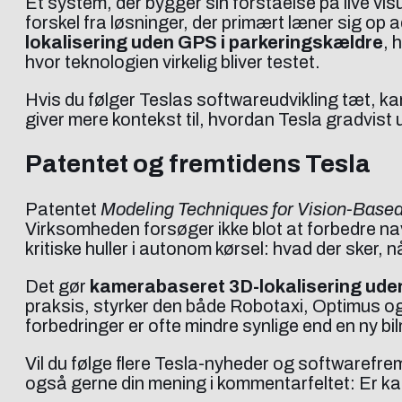
Et system, der bygger sin forståelse på live visu
forskel fra løsninger, der primært læner sig op a
lokalisering uden GPS i parkeringskældre
, 
hvor teknologien virkelig bliver testet.
Hvis du følger Teslas softwareudvikling tæt, 
giver mere kontekst til, hvordan Tesla gradvist
Patentet og fremtidens Tesla
Patentet
Modeling Techniques for Vision-Base
Virksomheden forsøger ikke blot at forbedre navi
kritiske huller i autonom kørsel: hvad der sker, 
Det gør
kamerabaseret 3D-lokalisering ude
praksis, styrker den både Robotaxi, Optimus o
forbedringer er ofte mindre synlige end en ny bil
Vil du følge flere Tesla-nyheder og softwarefr
også gerne din mening i kommentarfeltet: Er ka