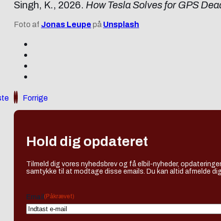
Singh, K., 2026.
How Tesla Solves for GPS Dead
Foto af
Jonas Leupe
på
Unsplash
te
Forrige
Hold dig opdateret
Tilmeld dig vores nyhedsbrev og få elbil-nyheder, opdateringer
samtykke til at modtage disse emails. Du kan altid afmelde dig
(Påkrævet)
Email