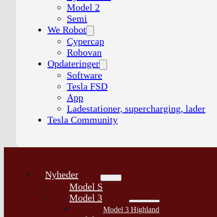
Model 2
Semi
We Robot
Cypercap
Robovan
Opdateringer
Software
Tesla FSD
App
Ladestationer, supercharging, lader
Tesla Community
Nyheder
Model S
Model 3
Model 3 Highland