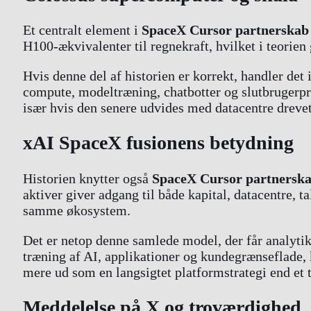
Et centralt element i
SpaceX Cursor partnerskab
H100-ækvivalenter til regnekraft, hvilket i teorie
Hvis denne del af historien er korrekt, handler de
compute, modeltræning, chatbotter og slutbrugerpr
især hvis den senere udvides med datacentre drevet
xAI SpaceX fusionens betydning
Historien knytter også
SpaceX Cursor partnersk
aktiver giver adgang til både kapital, datacentre, t
samme økosystem.
Det er netop denne samlede model, der får analytik
træning af AI, applikationer og kundegrænseflade,
mere ud som en langsigtet platformstrategi end et 
Meddelelse på X og troværdighed