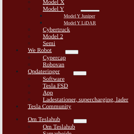
Model X
Model Y
Model Y Juniper
Model Y LiDAR
Cybertruck
Model 2
Semi
We Robot
Cypercap
Robovan
Opdateringer
Software
Tesla FSD
App
Ladestationer, supercharging, lader
Tesla Community
Om Teslahub
Om Teslahub
Samarbejde