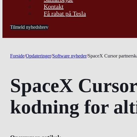
Kontakt
Få rabat på Tesla
Tilmeld nyhedsbrev
Forside
/
Opdateringer
/
Software nyheder
/
SpaceX Cursor partnerska
SpaceX Cursor
kodning for alt