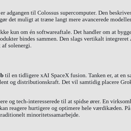
er adgangen til Colossus supercomputer. Den beskrive
n gør det muligt at træne langt mere avancerede modelle
t ikke kun om én softwareaftale. Det handler om at bygg
odukter bindes sammen. Den slags vertikalt integreret 
 af solenergi.
ab
til en tidligere xAI SpaceX fusion. Tanken er, at en
alent og distributionskraft. Det vil samtidig placere Gro
ere og tech-interesserede til at spidse ører. En virksom
 kan reagere hurtigere og optimere hele værdikæden. På
traditionelt minoritetssamarbejde.