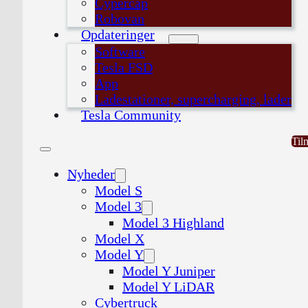
Cypercap
Robovan
Opdateringer
Software
Tesla FSD
App
Ladestationer, supercharging, lader
Tesla Community
Til
Nyheder
Model S
Model 3
Model 3 Highland
Model X
Model Y
Model Y Juniper
Model Y LiDAR
Cybertruck