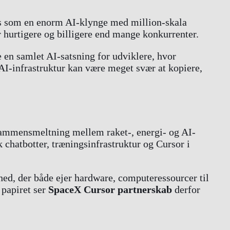
s som en enorm AI-klynge med million-skala
r hurtigere og billigere end mange konkurrenter.
e en samlet AI-satsning for udviklere, hvor
AI-infrastruktur kan være meget svær at kopiere,
 sammensmeltning mellem raket-, energi- og AI-
k chatbotter, træningsinfrastruktur og Cursor i
hed, der både ejer hardware, computeressourcer til
 papiret ser
SpaceX Cursor partnerskab
derfor