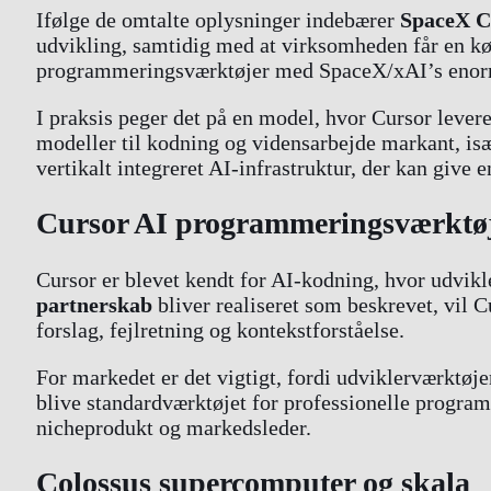
Ifølge de omtalte oplysninger indebærer
SpaceX C
udvikling, samtidig med at virksomheden får en køb
programmeringsværktøjer med SpaceX/xAI’s enorme
I praksis peger det på en model, hvor Cursor levere
modeller til kodning og vidensarbejde markant, især
vertikalt integreret AI-infrastruktur, der kan give
Cursor AI programmeringsværktø
Cursor er blevet kendt for AI-kodning, hvor udvikle
partnerskab
bliver realiseret som beskrevet, vil C
forslag, fejlretning og kontekstforståelse.
For markedet er det vigtigt, fordi udviklerværktøj
blive standardværktøjet for professionelle progra
nicheprodukt og markedsleder.
Colossus supercomputer og skala