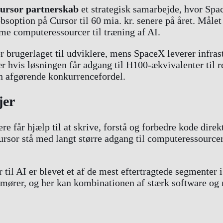
ursor partnerskab
et strategisk samarbejde, hvor Spac
soption på Cursor til 60 mia. kr. senere på året. Måle
 computeressourcer til træning af AI.
r brugerlaget til udviklere, mens SpaceX leverer infrast
 hvis løsningen får adgang til H100-ækvivalenter til re
 en afgørende konkurrencefordel.
jer
re får hjælp til at skrive, forstå og forbedre kode dire
ursor stå med langt større adgang til computeressourcer t
er til AI er blevet et af de mest eftertragtede segment
mmører, og her kan kombinationen af stærk software og 