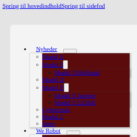
Spring til hovedindhold
Spring til sidefod
Nyheder
Model S
Model 3
Model 3 Highland
Model X
Model Y
Model Y Juniper
Model Y LiDAR
Cybertruck
Model 2
Semi
We Robot