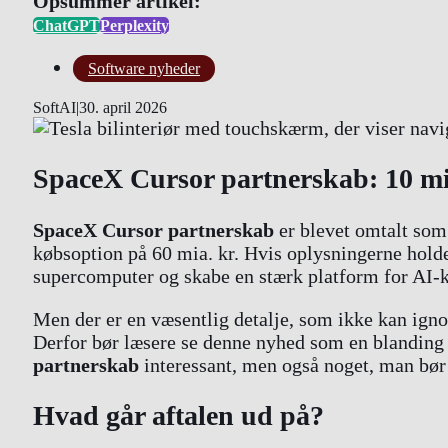
Opsummer artikel:
ChatGPT
Perplexity
Software nyheder
SoftAI
|
30. april 2026
SpaceX Cursor partnerskab: 10 mia
SpaceX Cursor partnerskab
er blevet omtalt som 
købsoption på 60 mia. kr. Hvis oplysningerne hol
supercomputer og skabe en stærk platform for AI-k
Men der er en væsentlig detalje, som ikke kan igno
Derfor bør læsere se denne nyhed som en blanding a
partnerskab
interessant, men også noget, man bør f
Hvad går aftalen ud på?