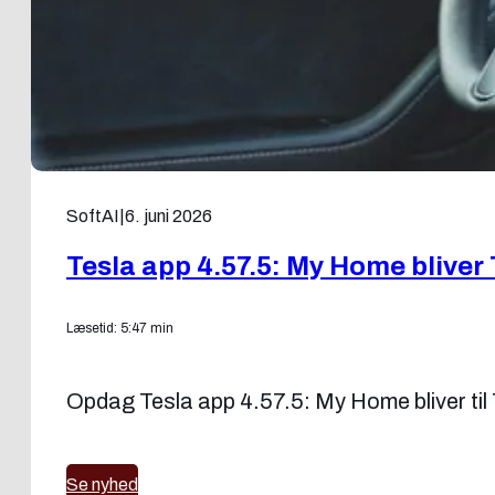
SoftAI
|
6. juni 2026
Tesla app 4.57.5: My Home bliver
Læsetid: 5:47 min
Opdag Tesla app 4.57.5: My Home bliver ti
Se nyhed