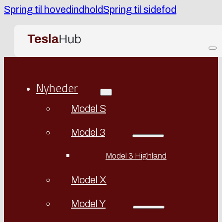
Spring til hovedindhold
Spring til sidefod
Nyheder
Model S
Model 3
Model 3 Highland
Model X
Model Y