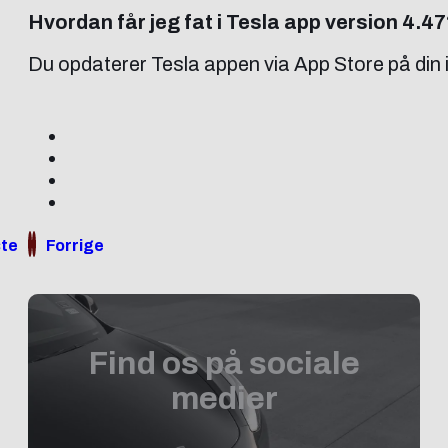
Hvordan får jeg fat i Tesla app version 4.4
Du opdaterer Tesla appen via App Store på din i
te
Forrige
Find os på sociale
medier