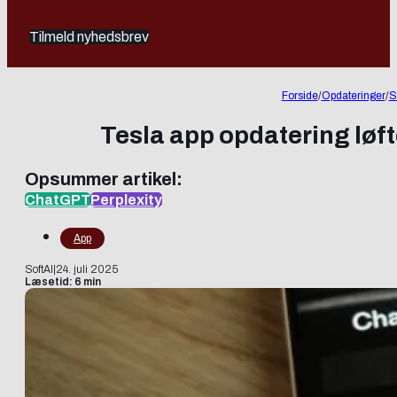
Tilmeld nyhedsbrev
Forside
/
Opdateringer
/
S
Tesla app opdatering løft
Opsummer artikel:
ChatGPT
Perplexity
App
SoftAI
|
24. juli 2025
Læsetid: 6 min