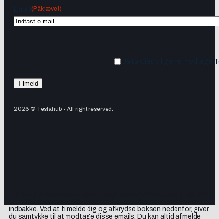
(Påkrævet)
Email
Ja tak, jeg vil gerne modtage 
2026 © Teslahub - All right reserved.
Tilmeld dig vores nyhedsbrev og få Tesla-nyheder, opdateringer
samt lejlighedsvise tilbud og produktanbefalinger direkte i din
indbakke. Ved at tilmelde dig og afkrydse boksen nedenfor, giver
du samtykke til at modtage disse emails. Du kan altid afmelde