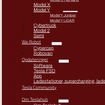
Model X
Model Y
Model Y Juniper
Model Y LiDAR
Cybertruck
Model 2
Semi
We Robot
Cypercap
Robovan
Opdateringer
Software
Tesla FSD
App
Ladestationer, supercharging, lade
Tesla Community
Om Teslahub