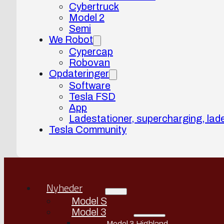
Cybertruck
Model 2
Semi
We Robot
Cypercap
Robovan
Opdateringer
Software
Tesla FSD
App
Ladestationer, supercharging, lad
Tesla Community
Nyheder
Model S
Model 3
Model 3 Highland