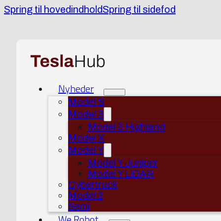
Spring til hovedindhold
Spring til sidefod
Nyheder
Model S
Model 3
Model 3 Highland
Model X
Model Y
Model Y Juniper
Model Y LiDAR
Cybertruck
Model 2
Semi
We Robot