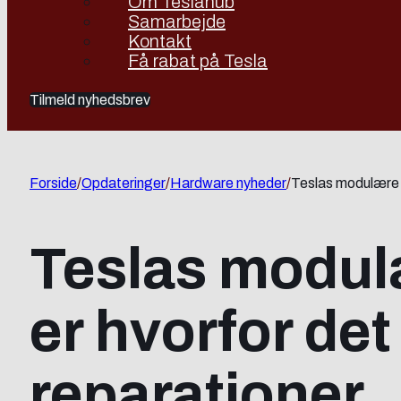
Om Teslahub
Samarbejde
Kontakt
Få rabat på Tesla
Tilmeld nyhedsbrev
Forside
/
Opdateringer
/
Hardware nyheder
/
Teslas modulære b
Teslas modul
er hvorfor det
reparationer