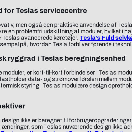
for Teslas servicecentre
 innovativ, men også den praktiske anvendelse af Te
re en problemfri udskiftning af moduler, hvilket i h
 Teslas avancerede køretøjer.
Tesla’s Fuld selv
ksempel på, hvordan Tesla forbliver førende i teknol
gisk ryggrad i Teslas beregningsenhed
te moduler, er kort-til-kort forbindelser i Teslas m
 fastholder data- og strømoverførslen mellem modul
, termisk styring i Teslas modulære design oprethol
ektiver
 design ikke er beregnet til forbrugeropgraderinger
 ændringer, som Teslas nuværende design ikke adr