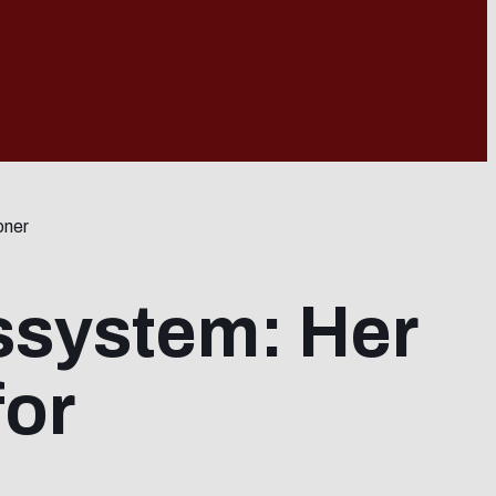
oner
ssystem: Her
for