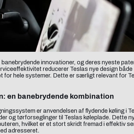
med banebrydende innovationer, og deres nyeste pa
rviceeffektivitet reducerer Teslas nye design både
det for hele systemer. Dette er særligt relevant for
gn: en banebrydende kombination
ingssystem er anvendelsen af flydende køling i Te
r og tørforseglinger til Teslas køleplade. Dette ny
teren, hvilket er et stort skridt fremad i effektiv 
med adresseret.