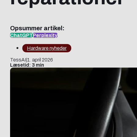
Opsummer artikel:
ChatGPT
Perplexity
Hardware nyheder
TessAI
|
1. april 2026
Læsetid: 3 min