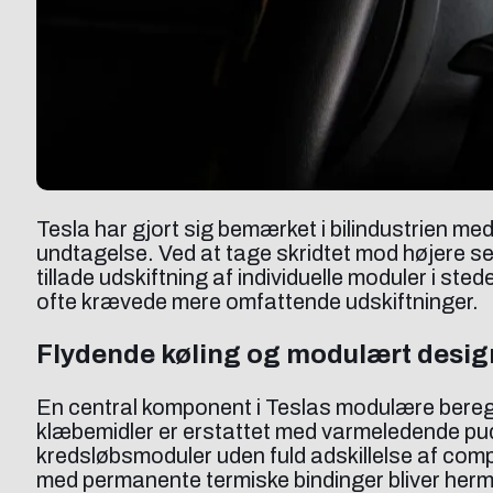
Tesla har gjort sig bemærket i bilindustrien 
undtagelse. Ved at tage skridtet mod højere se
tillade udskiftning af individuelle moduler i ste
ofte krævede mere omfattende udskiftninger.
Flydende køling og modulært desi
En central komponent i Teslas modulære beregn
klæbemidler er erstattet med varmeledende pude
kredsløbsmoduler uden fuld adskillelse af compu
med permanente termiske bindinger bliver her