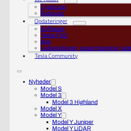
Cypercap
Robovan
Opdateringer
Software
Tesla FSD
App
Ladestationer, supercharging, lad
Tesla Community
Nyheder
Model S
Model 3
Model 3 Highland
Model X
Model Y
Model Y Juniper
Model Y LiDAR