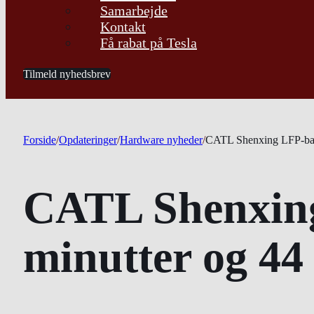
Samarbejde
Kontakt
Få rabat på Tesla
Tilmeld nyhedsbrev
Forside
/
Opdateringer
/
Hardware nyheder
/
CATL Shenxing LFP-batt
CATL Shenxing
minutter og 44