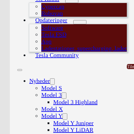
Cypercap
Robovan
Opdateringer
Software
Tesla FSD
App
Ladestationer, supercharging, lader
Tesla Community
Til
Nyheder
Model S
Model 3
Model 3 Highland
Model X
Model Y
Model Y Juniper
Model Y LiDAR