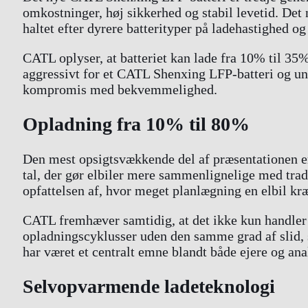
omkostninger, høj sikkerhed og stabil levetid. Det
haltet efter dyrere batterityper på ladehastighed og
CATL oplyser, at batteriet kan lade fra 10% til 3
aggressivt for et CATL Shenxing LFP-batteri og und
kompromis med bekvemmelighed.
Opladning fra 10% til 80%
Den mest opsigtsvækkende del af præsentationen er 
tal, der gør elbiler mere sammenlignelige med tradi
opfattelsen af, hvor meget planlægning en elbil kr
CATL fremhæver samtidig, at det ikke kun handler o
opladningscyklusser uden den samme grad af slid, 
har været et centralt emne blandt både ejere og ana
Selvopvarmende ladeteknologi