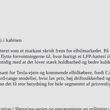
eret som et markant skridt frem for elbilmarkedet. På 
lytte forventningerne til, hvor hurtigt et LFP-batteri ti
mtidig med at det lover stærk holdbarhed og bedre kuld
ant for Tesla-ejere og kommende elbilkøbere, fordi CAT
-range modeller, hvor lav pris, høj driftssikkerhed og 
n det få stor betydning for hele segmentet af prisvenlig
ation i Shenxing-serien og repræsenterer en målrettet 