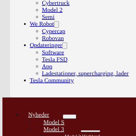
Cybertruck
Model 2
Semi
We Robot
Cypercap
Robovan
Opdateringer
Software
Tesla FSD
App
Ladestationer, supercharging, lader
Tesla Community
Nyheder
Model S
Model 3