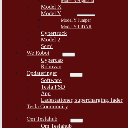
Model 3 Highland
Model X
Model Y
Model Y Juniper
Model Y LiDAR
Cybertruck
Model 2
Semi
We Robot
Cypercap
Robovan
Opdateringer
Software
Tesla FSD
App
Ladestationer, supercharging, lader
Tesla Community
Om Teslahub
Om Teslahub