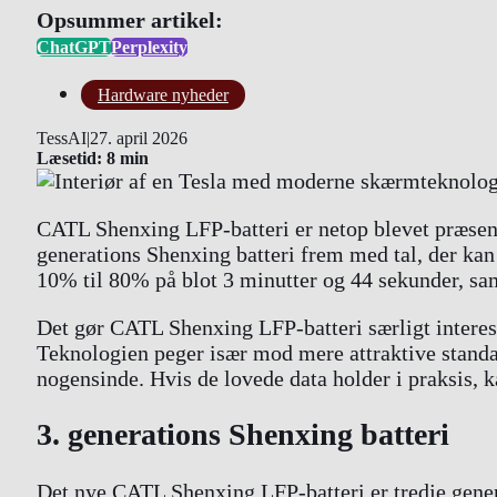
Opsummer artikel:
ChatGPT
Perplexity
Hardware nyheder
TessAI
|
27. april 2026
Læsetid: 8 min
CATL Shenxing LFP-batteri er netop blevet præsent
generations Shenxing batteri frem med tal, der kan f
10% til 80% på blot 3 minutter og 44 sekunder, sa
Det gør CATL Shenxing LFP-batteri særligt interess
Teknologien peger især mod mere attraktive standard
nogensinde. Hvis de lovede data holder i praksis, ka
3. generations Shenxing batteri
Det nye CATL Shenxing LFP-batteri er tredje gener