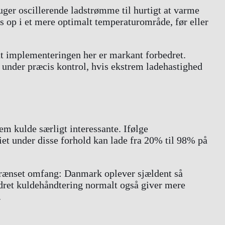
ger oscillerende ladstrømme til hurtigt at varme
es op i et mere optimalt temperaturområde, før eller
at implementeringen her er markant forbedret.
 under præcis kontrol, hvis ekstrem ladehastighed
m kulde særligt interessante. Ifølge
iet under disse forhold kan lade fra 20% til 98% på
begrænset omfang: Danmark oplever sjældent så
dret kuldehåndtering normalt også giver mere
.