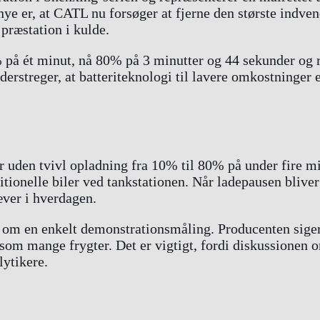
 nye er, at CATL nu forsøger at fjerne den største indv
 præstation i kulde.
5% på ét minut, nå 80% på 3 minutter og 44 sekunder og
erstreger, at batteriteknologi til lavere omkostninger 
uden tvivl opladning fra 10% til 80% på under fire min
tionelle biler ved tankstationen. Når ladepausen bliver
æver i hverdagen.
m en enkelt demonstrationsmåling. Producenten siger, at
som mange frygter. Det er vigtigt, fordi diskussionen 
lytikere.