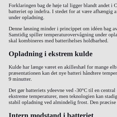
Forklaringen bag de høje tal ligger blandt andet i
batteriet op indefra. I stedet for at være afhængig
under opladning.
Denne løsning minder i princippet om idéen bag av
Samtidig spiller temperaturovervågning under oplad
skal kombineres med batterihelses holdbarhed.
Opladning i ekstrem kulde
Kulde har længe været en akilleshæl for mange elbi
præsentationen kan det nye batteri håndtere tempera
9 minutter.
Det gør batteriets ydeevne ved -30°C til en central
ekstreme temperaturer, men teknologien kan stadi
stabil opladning ved almindelig frost. Den præcis
Intern modstand i batteriet