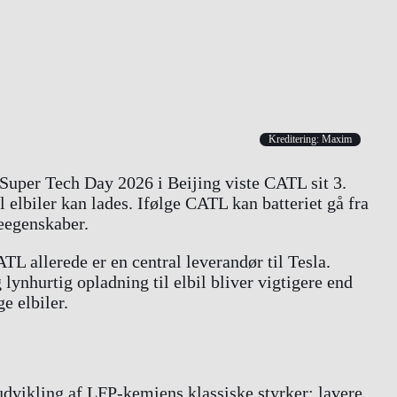
Kreditering: Maxim
Super Tech Day 2026 i Beijing viste CATL sit 3.
l elbiler kan lades. Ifølge CATL kan batteriet gå fra
eegenskaber.
L allerede er en central leverandør til Tesla.
lynhurtig opladning til elbil bliver vigtigere end
e elbiler.
udvikling af LFP-kemiens klassiske styrker: lavere