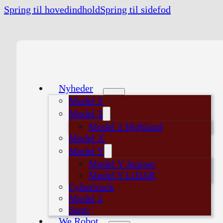
Spring til hovedindhold
Spring til sidefod
Nyheder
Model S
Model 3
Model 3 Highland
Model X
Model Y
Model Y Juniper
Model Y LiDAR
Cybertruck
Model 2
Semi
We Robot