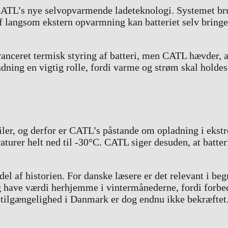
 CATL’s nye selvopvarmende ladeteknologi. Systemet bru
 af langsom ekstern opvarmning kan batteriet selv bring
anceret termisk styring af batteri, men CATL hævder, 
ning en vigtig rolle, fordi varme og strøm skal holdes
ler, og derfor er CATL’s påstande om opladning i ekstre
turer helt ned til -30°C. CATL siger desuden, at batter
 del af historien. For danske læsere er det relevant i 
g have værdi herhjemme i vintermånederne, fordi forbe
e tilgængelighed i Danmark er dog endnu ikke bekræftet