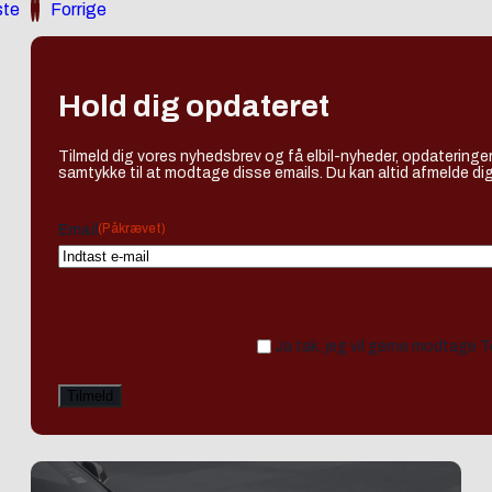
te
Forrige
Hold dig opdateret
Tilmeld dig vores nyhedsbrev og få elbil-nyheder, opdateringer
samtykke til at modtage disse emails. Du kan altid afmelde dig
(Påkrævet)
Email
Ja tak, jeg vil gerne modtage 