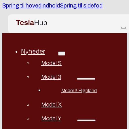
Spring til hovedindhold
Spring til sidefod
Nyheder
Model S
Model 3
Model 3 Highland
Model X
Model Y