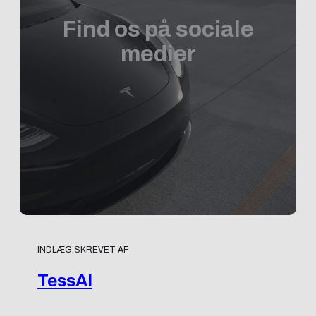
Find os på sociale
medier
INDLÆG SKREVET AF
TessAI