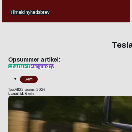
Tilmeld nyhedsbrev
Tesla
Opsummer artikel:
ChatGPT
Perplexity
Semi
TessAI
|
22. august 2024
Læsetid: 4 min