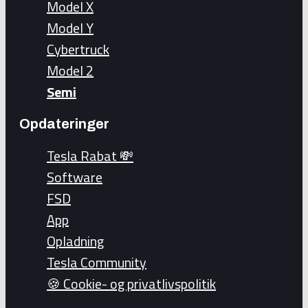
Model X
Model Y
Cybertruck
Model 2
Semi
Opdateringer
Tesla Rabat 💸
Software
FSD
App
Opladning
Tesla Community
🍪 Cookie- og privatlivspolitik