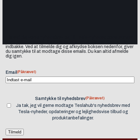
Tilmeld dig vores nyhedsbrev og få Tesla-nyheder, opdateringer
samt lejlighedsvise tilbud og produktanbefalinger direkte i din
indbakke. Ved at tilmelde dig og afkrydse boksen nedenfor, giver
du samtykke til at modtage disse emails. Du kan altid afmelde
dig igen.
(Påkrævet)
Email
(Påkrævet)
Samtykke til nyhedsbrev
Ja tak, jeg vil gerne modtage Teslahub's nyhedsbrev med
Tesla-nyheder, opdateringer og lejlighedsvise tilbud og
produktanbefalinger.