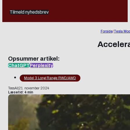
Tilmeld nyhedsbrev
Forside
/
Tesla Mod
Accelera
Opsummer artikel:
ChatGPT
Perplexity
Model 3 Long Range RWD/AWD
TessAI
|
21. november 2024
Læsetid: 4 min