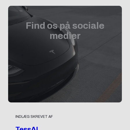
Find os på sociale
medier
INDLÆG SKREVET AF
TessAI