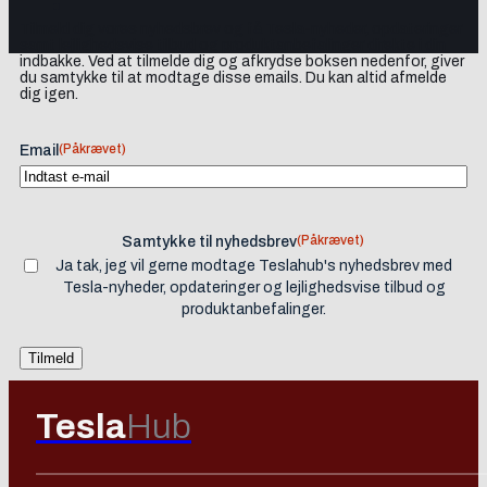
Tilmeld dig vores nyhedsbrev og få Tesla-nyheder, opdateringer
samt lejlighedsvise tilbud og produktanbefalinger direkte i din
indbakke. Ved at tilmelde dig og afkrydse boksen nedenfor, giver
du samtykke til at modtage disse emails. Du kan altid afmelde
dig igen.
(Påkrævet)
Email
(Påkrævet)
Samtykke til nyhedsbrev
Ja tak, jeg vil gerne modtage Teslahub's nyhedsbrev med
Tesla-nyheder, opdateringer og lejlighedsvise tilbud og
produktanbefalinger.
Tesla
Hub