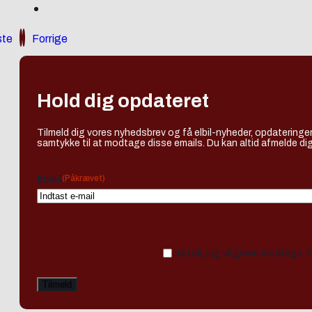
te
Forrige
Hold dig opdateret
Tilmeld dig vores nyhedsbrev og få elbil-nyheder, opdateringer
samtykke til at modtage disse emails. Du kan altid afmelde dig
(Påkrævet)
Email
Ja tak, jeg vil gerne modtage 