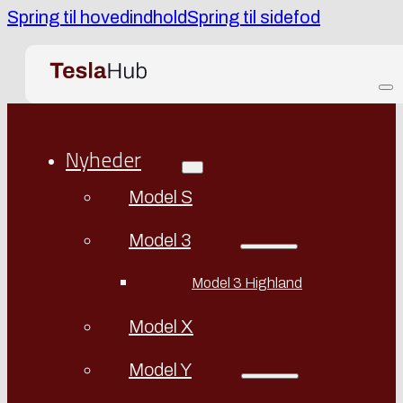
Spring til hovedindhold
Spring til sidefod
Nyheder
Model S
Model 3
Model 3 Highland
Model X
Model Y