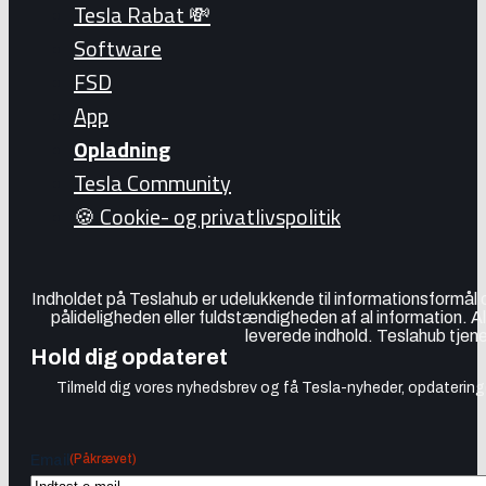
Tesla Rabat 💸
Software
FSD
App
Opladning
Tesla Community
🍪 Cookie- og privatlivspolitik
Indholdet på Teslahub er udelukkende til informationsformål
pålideligheden eller fuldstændigheden af al information. A
leverede indhold. Teslahub tjene
Hold dig opdateret
Tilmeld dig vores nyhedsbrev og få Tesla-nyheder, opdateringer
(Påkrævet)
Email