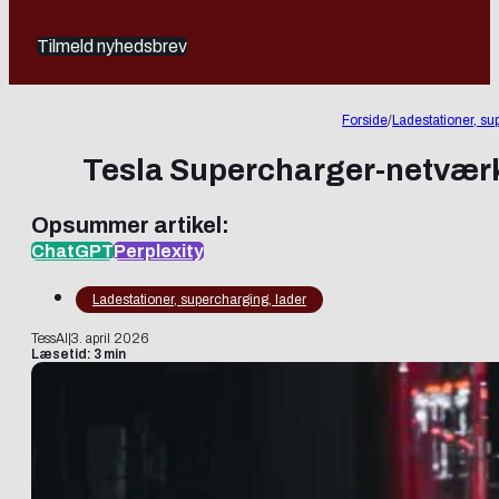
Tilmeld nyhedsbrev
Forside
/
Ladestationer, su
Tesla Supercharger-netværk:
Opsummer artikel:
ChatGPT
Perplexity
Ladestationer, supercharging, lader
TessAI
|
3. april 2026
Læsetid: 3 min