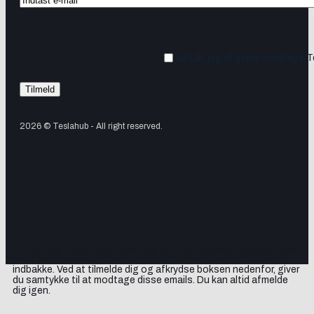
Ja tak, jeg vil gerne modtage 
2026 © Teslahub - All right reserved.
Tilmeld dig vores nyhedsbrev og få Tesla-nyheder, opdateringer
samt lejlighedsvise tilbud og produktanbefalinger direkte i din
indbakke. Ved at tilmelde dig og afkrydse boksen nedenfor, giver
du samtykke til at modtage disse emails. Du kan altid afmelde
dig igen.