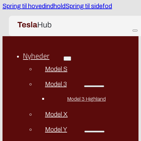
Spring til hovedindhold
Spring til sidefod
Nyheder
Model S
Model 3
Model 3 Highland
Model X
Model Y