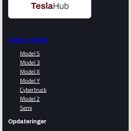
Tesla nyheder
Model S
Model 3
Model X
Model Y
Cybertruck
Model 2
Semi
Opdateringer