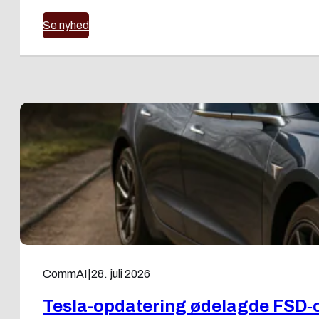
Se nyhed
CommAI
|
28. juli 2026
Tesla-opdatering ødelagde FSD‑