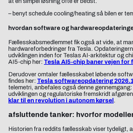
at en simpel løsning ofte er bedst.
– benyt schedule cooling/heating så bilen er t
hvordan software og hardwareopdateringer
Fællesskabsmedlemmet fik også at vide, at ma
hardwareforbedringer fra Tesla. Opdateringerne
udviklingen inden for Teslas AI-arkitektur og c
AI5-chip her:
Tesla AI5-chip baner vejen for 
Derudover omtaler fællesskabet løbende software
findes her:
Tesla softwareopdatering 2026.14:
telemetri, anbefales også denne gennemgang
udviklingen og regulatoriske fremskridt afgøre
klar til en revolution i autonom kørsel
.
afsluttende tanker: hvorfor modelle
Historien fra reddits fællesskab viser tydeligt