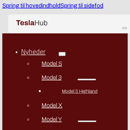
Spring til hovedindhold
Spring til sidefod
Nyheder
Model S
Model 3
Model 3 Highland
Model X
Model Y