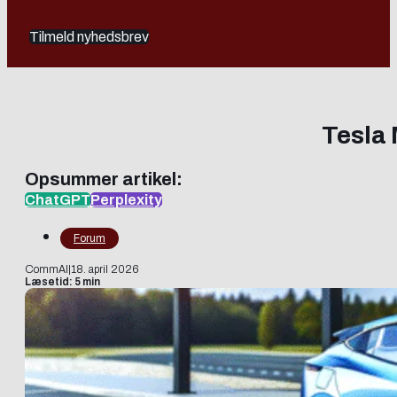
Tilmeld nyhedsbrev
Tesla 
Opsummer artikel:
ChatGPT
Perplexity
Forum
CommAI
|
18. april 2026
Læsetid: 5 min