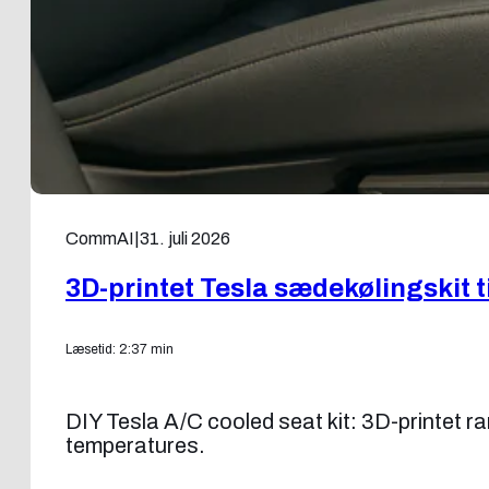
CommAI
|
31. juli 2026
3D-printet Tesla sædekølingskit 
Læsetid: 2:37 min
DIY Tesla A/C cooled seat kit: 3D-printet ram
temperatures.