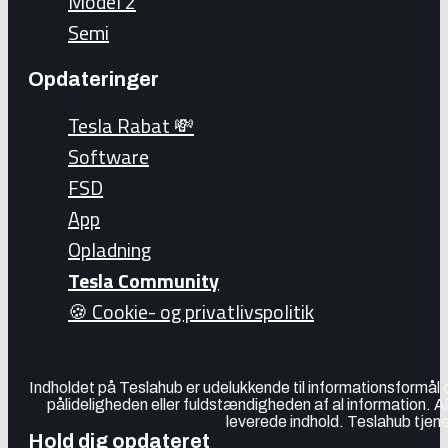
Model 2
Semi
Opdateringer
Tesla Rabat 💸
Software
FSD
App
Opladning
Tesla Community
🍪 Cookie- og privatlivspolitik
Indholdet på Teslahub er udelukkende til informationsformål
pålideligheden eller fuldstændigheden af al information. A
leverede indhold. Teslahub tjene
Hold dig opdateret