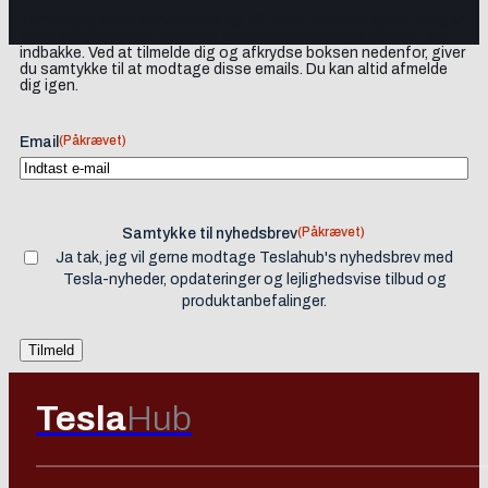
Tilmeld dig vores nyhedsbrev og få Tesla-nyheder, opdateringer
samt lejlighedsvise tilbud og produktanbefalinger direkte i din
indbakke. Ved at tilmelde dig og afkrydse boksen nedenfor, giver
du samtykke til at modtage disse emails. Du kan altid afmelde
dig igen.
(Påkrævet)
Email
(Påkrævet)
Samtykke til nyhedsbrev
Ja tak, jeg vil gerne modtage Teslahub's nyhedsbrev med
Tesla-nyheder, opdateringer og lejlighedsvise tilbud og
produktanbefalinger.
Tesla
Hub