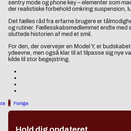
sentry mode og phone key – elementer som mang
der realistiske forbehold omkring suspension, 
Det fælles råd fra erfarne brugere er tålmodigh
og rutiner. Fællesskabsmedlemmet endte med at a
sluttede historien af med et smil.
For den, der overvejer en Model Y, er budskabet f
ydeevne, men også klar til at tilpasse sig nye 
kilde til stor begejstring.
te
Forrige
Hold dig opdateret