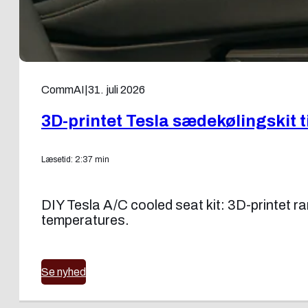
CommAI
|
31. juli 2026
3D-printet Tesla sædekølingskit 
Læsetid: 2:37 min
DIY Tesla A/C cooled seat kit: 3D-printet ram
temperatures.
Se nyhed