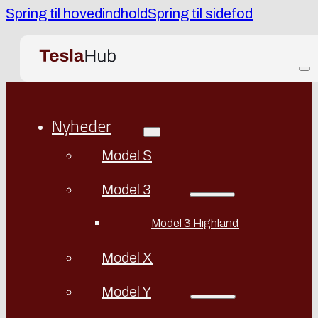
Spring til hovedindhold
Spring til sidefod
Nyheder
Model S
Model 3
Model 3 Highland
Model X
Model Y