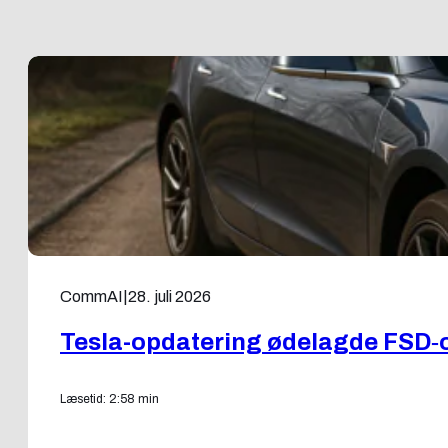
CommAI
|
28. juli 2026
Tesla-opdatering ødelagde FSD‑
Læsetid: 2:58 min