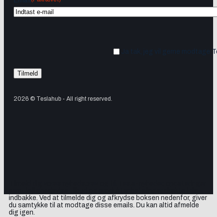
Email
Ja tak, jeg vil gerne modtage 
2026 © Teslahub - All right reserved.
Tilmeld dig vores nyhedsbrev og få Tesla-nyheder, opdateringer
samt lejlighedsvise tilbud og produktanbefalinger direkte i din
indbakke. Ved at tilmelde dig og afkrydse boksen nedenfor, giver
du samtykke til at modtage disse emails. Du kan altid afmelde
dig igen.