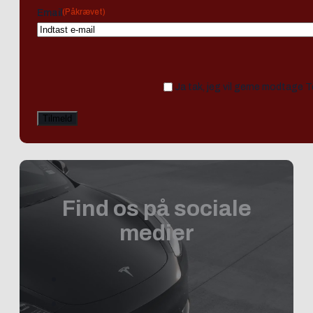
(Påkrævet)
Email
Ja tak, jeg vil gerne modtage 
Find os på sociale
medier