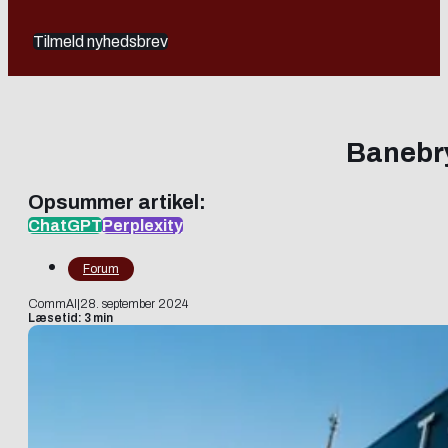
Tilmeld nyhedsbrev
Banebry
Opsummer artikel:
ChatGPT
Perplexity
Forum
CommAI
|
28. september 2024
Læsetid: 3 min