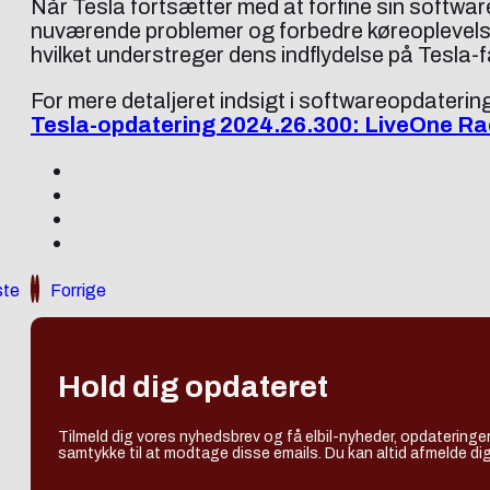
Når Tesla fortsætter med at forfine sin softwar
nuværende problemer og forbedre køreoplevelsen
hvilket understreger dens indflydelse på Tesla-
For mere detaljeret indsigt i softwareopdateri
Tesla-opdatering 2024.26.300: LiveOne Ra
te
Forrige
Hold dig opdateret
Tilmeld dig vores nyhedsbrev og få elbil-nyheder, opdateringer
samtykke til at modtage disse emails. Du kan altid afmelde dig