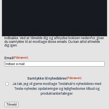
Tilmeld dig vores nyhedsbrev og få Tesla-nyheder, opdateringer
samt lejlighedsvise tilbud og produktanbefalinger direkte i din
indbakke. Ved at tilmelde dig og afkrydse boksen nedenfor, giver
du samtykke til at modtage disse emails. Du kan altid afmelde
dig igen.
(Påkrævet)
Email
(Påkrævet)
Samtykke til nyhedsbrev
Ja tak, jeg vil gerne modtage Teslahub's nyhedsbrev med
Tesla-nyheder, opdateringer og lejlighedsvise tilbud og
produktanbefalinger.