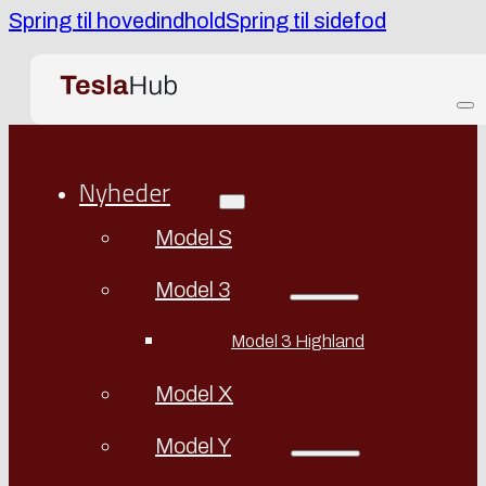
Spring til hovedindhold
Spring til sidefod
Nyheder
Model S
Model 3
Model 3 Highland
Model X
Model Y