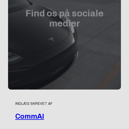
Find os på sociale
medier
INDLÆG SKREVET AF
CommAI