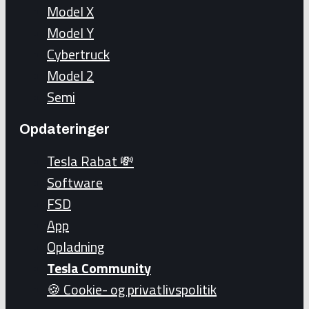
Model X
Model Y
Cybertruck
Model 2
Semi
Opdateringer
Tesla Rabat 💸
Software
FSD
App
Opladning
Tesla Community
🍪 Cookie- og privatlivspolitik