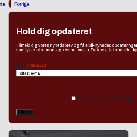
te
Forrige
Hold dig opdateret
Tilmeld dig vores nyhedsbrev og få elbil-nyheder, opdateringer
samtykke til at modtage disse emails. Du kan altid afmelde dig
(Påkrævet)
Email
Ja tak, jeg vil gerne modtage 