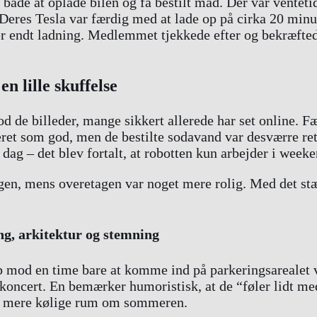
r både at oplade bilen og få bestilt mad. Der var ventet
Deres Tesla var færdig med at lade op på cirka 20 minut
ter endt ladning. Medlemmet tjekkede efter og bekræfted
n lille skuffelse
d de billeder, mange sikkert allerede har set online. 
ret som god, men de bestilte sodavand var desværre r
n dag – det blev fortalt, at robotten kun arbejder i week
agen, mens overetagen var noget mere rolig. Med det st
g, arkitektur og stemning
mod en time bare at komme ind på parkeringsarealet 
n koncert. En bemærker humoristisk, at de “føler lidt m
dt mere kølige rum om sommeren.