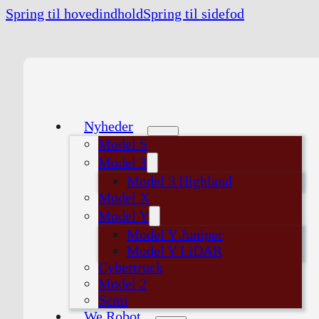
Spring til hovedindhold
Spring til sidefod
Nyheder
Model S
Model 3
Model 3 Highland
Model X
Model Y
Model Y Juniper
Model Y LiDAR
Cybertruck
Model 2
Semi
We Robot