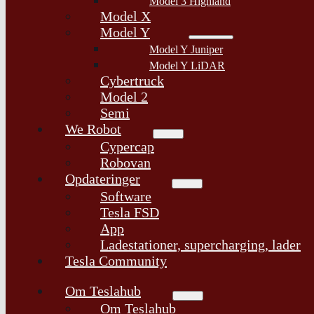
Model 3 Highland
Model X
Model Y
Model Y Juniper
Model Y LiDAR
Cybertruck
Model 2
Semi
We Robot
Cypercap
Robovan
Opdateringer
Software
Tesla FSD
App
Ladestationer, supercharging, lader
Tesla Community
Om Teslahub
Om Teslahub