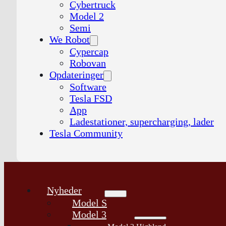
Cybertruck
Model 2
Semi
We Robot
Cypercap
Robovan
Opdateringer
Software
Tesla FSD
App
Ladestationer, supercharging, lader
Tesla Community
Nyheder
Model S
Model 3