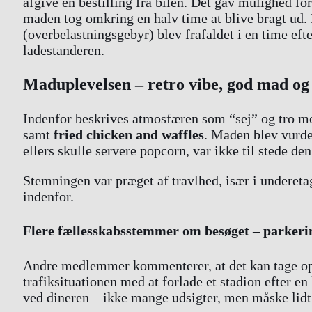
afgive en bestilling fra bilen. Det gav mulighed fo
maden tog omkring en halv time at blive bragt ud. 
(overbelastningsgebyr) blev frafaldet i en time ef
ladestanderen.
Maduplevelsen – retro vibe, god mad og e
Indenfor beskrives atmosfæren som “sej” og tro mo
samt
fried chicken and waffles
. Maden blev vurde
ellers skulle servere popcorn, var ikke til stede de
Stemningen var præget af travlhed, især i underet
indenfor.
Flere fællesskabsstemmer om besøget – parkerin
Andre medlemmer kommenterer, at det kan tage op 
trafiksituationen med at forlade et stadion efter e
ved dineren – ikke mange udsigter, men måske li