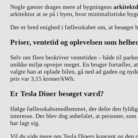
Nogle gæster drages mere af bygningens
arkitekt
arkitektur at se på i byen, hvor minimalistiske byg
Der er bred enighed i fællesskabet om, at besøget b
Priser, ventetid og oplevelsen som helhe
Selv om flere beskriver ventetiden – både til park
unikke miljø opvejer meget. En bruger fortæller, at 
valgte han at oplade bilen, gå ned ad gaden og nyd
pris var 3,15 kroner/kWh.
Er Tesla Diner besøget værd?
Ifølge fællesskabsmedlemmet, der delte den fyldig
interesse. Der blev dog anbefalet, at personer, s
har lagt sig.
Vil du vide mere om Tesla Diners koncept og den o