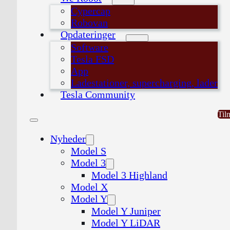
Cypercap
Robovan
Opdateringer
Software
Tesla FSD
App
Ladestationer, supercharging, lader
Tesla Community
Til
Nyheder
Model S
Model 3
Model 3 Highland
Model X
Model Y
Model Y Juniper
Model Y LiDAR