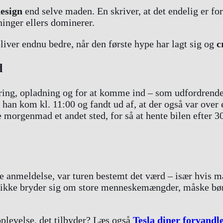
design
end selve maden. En skriver, at det endelig er fo
ninger ellers dominerer.
liver endnu bedre, når den første hype har lagt sig og
c
d
ering, opladning og for at komme ind – som udfordrende
han kom kl. 11:00 og fandt ud af, at der også var over e
e morgenmad et andet sted, for så at hente bilen efter 
e anmeldelse, var turen bestemt det værd – især hvis m
om ikke bryder sig om store menneskemængder, måske bør
plevelse, det tilbyder? Læs også
Tesla diner forvandle