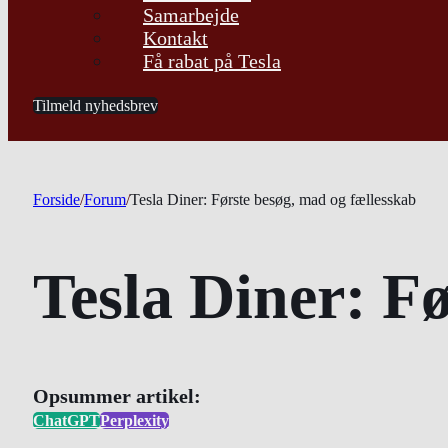
Samarbejde
Kontakt
Få rabat på Tesla
Tilmeld nyhedsbrev
Forside
/
Forum
/
Tesla Diner: Første besøg, mad og fællesskab
Tesla Diner: F
Opsummer artikel:
ChatGPT
Perplexity