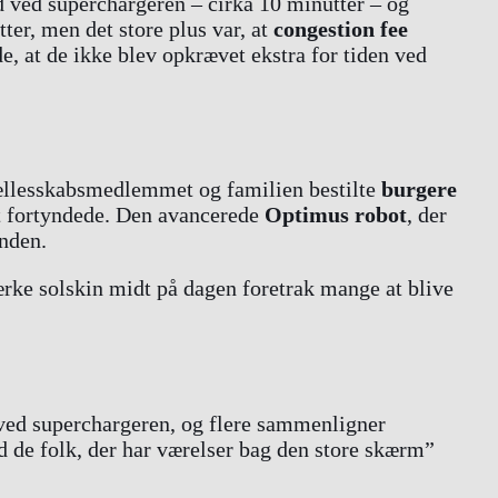
id ved superchargeren – cirka 10 minutter – og
ter, men det store plus var, at
congestion fee
e, at de ikke blev opkrævet ekstra for tiden ved
Fællesskabsmedlemmet og familien bestilte
burgere
et fortyndede. Den avancerede
Optimus robot
, der
enden.
ærke solskin midt på dagen foretrak mange at blive
ved superchargeren, og flere sammenligner
ed de folk, der har værelser bag den store skærm”