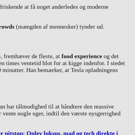
rfriskende at få noget anderledes og moderne
rowds
(mængden af mennesker) tynder ud.
, fremhæver de fleste, at
food experience
og det
n times ventetid blot for at kigge indenfor. I stedet
30 minutter. Han bemærker, at Tesla opladningens
an har tålmodighed til at håndtere den massive
 vente nogle uger, indtil den værste nysgerrighed
r pitstop: Oplev luksus, mad og tech direkte i