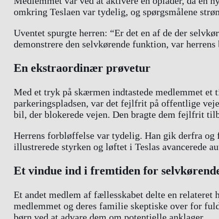
Medlemmet var ved at aktivere en oplader, da en n
omkring Teslaen var tydelig, og spørgsmålene str
Uventet spurgte herren: “Er det en af de der selv
demonstrere den selvkørende funktion, var herrens be
En ekstraordinær prøvetur
Med et tryk på skærmen indtastede medlemmet et ti
parkeringspladsen, var det fejlfrit på offentlige v
bil, der blokerede vejen. Den bragte dem fejlfrit ti
Herrens forbløffelse var tydelig. Han gik derfra og
illustrerede styrken og løftet i Teslas avancerede
Et vindue ind i fremtiden for selvkørend
Et andet medlem af fællesskabet delte en relateret
medlemmet og deres familie skeptiske over for fuld 
børn ved at advare dem om potentielle anklager.