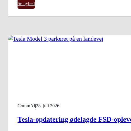
Se nyhed
CommAI
|
28. juli 2026
Tesla-opdatering ødelagde FSD‑oplev