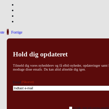
ste
Forrige
Hold dig opdateret
Tilmeld dig vores nyhedsbrev og få elbil-nyheder, opdateringer samt l
modtage disse emails. Du kan altid afmelde dig igen.
(Påkrævet)
Email
Ja tak, jeg vil gerne mod