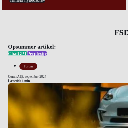
Tilmeld nyhedsbrev
FSD 
Opsummer artikel:
ChatGPT
Perplexity
Forum
CommAI
|
3. september 2024
Læsetid: 4 min