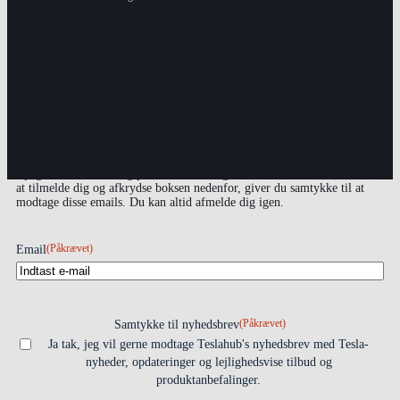
Tilmeld dig vores nyhedsbrev og få Tesla-nyheder, opdateringer samt
lejlighedsvise tilbud og produktanbefalinger direkte i din indbakke. Ved
at tilmelde dig og afkrydse boksen nedenfor, giver du samtykke til at
modtage disse emails. Du kan altid afmelde dig igen.
(Påkrævet)
Email
(Påkrævet)
Samtykke til nyhedsbrev
Ja tak, jeg vil gerne modtage Teslahub's nyhedsbrev med Tesla-
nyheder, opdateringer og lejlighedsvise tilbud og
produktanbefalinger.