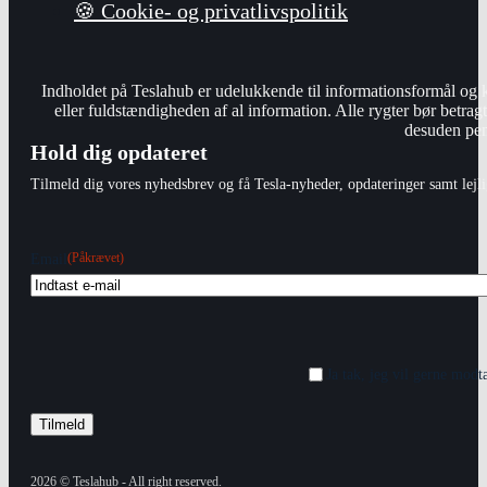
🍪 Cookie- og privatlivspolitik
Indholdet på Teslahub er udelukkende til informationsformål og 
eller fuldstændigheden af al information. Alle rygter bør betrag
desuden peng
Hold dig opdateret
Tilmeld dig vores nyhedsbrev og få Tesla-nyheder, opdateringer samt lejli
(Påkrævet)
Email
Ja tak, jeg vil gerne mod
2026 © Teslahub - All right reserved.