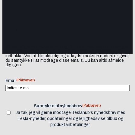
Tilmeld dig vores nyhedsbrev og få Tesla-nyheder, opdateringer
samt lejlighedsvise tilbud og produktanbefalinger direkte i din
indbakke. Ved at tilmelde dig og afkrydse boksen nedenfor, giver
du samtykke til at modtage disse emails. Du kan altid afmelde
dig igen.
(Påkrævet)
Email
(Påkrævet)
Samtykke til nyhedsbrev
Ja tak, jeg vil gerne modtage Teslahub's nyhedsbrev med
Tesla-nyheder, opdateringer og lejlighedsvise tilbud og
produktanbefalinger.