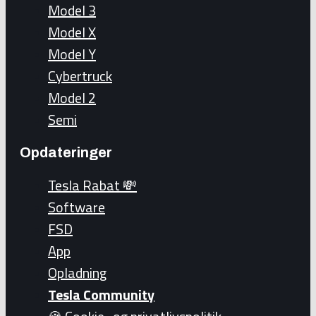
Model 3
Model X
Model Y
Cybertruck
Model 2
Semi
Opdateringer
Tesla Rabat 💸
Software
FSD
App
Opladning
Tesla Community