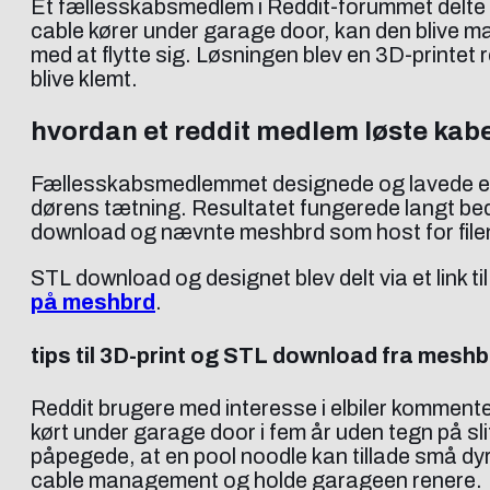
Et fællesskabsmedlem i Reddit-forummet delte fo
cable kører under garage door, kan den blive m
med at flytte sig. Løsningen blev en 3D-printet re
blive klemt.
hvordan et reddit medlem løste kabe
Fællesskabsmedlemmet designede og lavede en si
dørens tætning. Resultatet fungerede langt bedr
download og nævnte meshbrd som host for filen,
STL download og designet blev delt via et link ti
på meshbrd
.
tips til 3D-print og STL download fra meshb
Reddit brugere med interesse i elbiler kommente
kørt under garage door i fem år uden tegn på sli
påpegede, at en pool noodle kan tillade små dy
cable management og holde garageen renere.