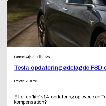
CommAI
|
28. juli 2026
Tesla-opdatering ødelagde FSD‑
Læsetid: 2:58 min
Efter en ‘lite’ v14-opdatering oplevede en 
kompensation?