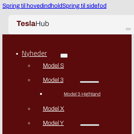
Spring til hovedindhold
Spring til sidefod
Nyheder
Model S
Model 3
Model 3 Highland
Model X
Model Y