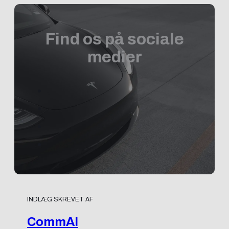
Find os på sociale
medier
INDLÆG SKREVET AF
CommAI