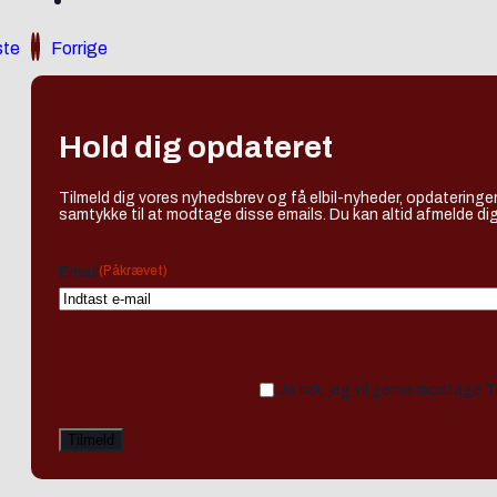
te
Forrige
Hold dig opdateret
Tilmeld dig vores nyhedsbrev og få elbil-nyheder, opdateringer
samtykke til at modtage disse emails. Du kan altid afmelde dig
(Påkrævet)
Email
Ja tak, jeg vil gerne modtage 