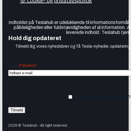
🍪 Cookie- og privatlivspolitik
Indholdet på Teslahub er udelukkende til informationsformål
pålideligheden eller fuldstændigheden af al information. A
leverede indhold. Teslahub tjene
Hold dig opdateret
Tilmeld dig vores nyhedsbrev og få Tesla-nyheder, opdateringer
(Påkrævet)
Email
Ja tak, jeg vil gerne modtage 
2026 © Teslahub - All right reserved.