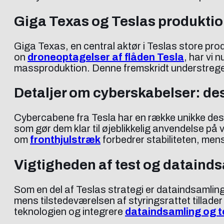
Giga Texas og Teslas produkti
Giga Texas, en central aktør i Teslas store prod
on
droneoptagelser af flåden Tesla
, har vi 
massproduktion. Denne fremskridt understreger
Detaljer om cyberskabelser: des
Cybercabene fra Tesla har en række unikke des
som gør dem klar til øjeblikkelig anvendelse på
om
fronthjulstræk
forbedrer stabiliteten, men
Vigtigheden af test og dataind
Som en del af Teslas strategi er dataindsamli
mens tilstedeværelsen af styringsrattet tillader
teknologien og integrere
dataindsamling og te