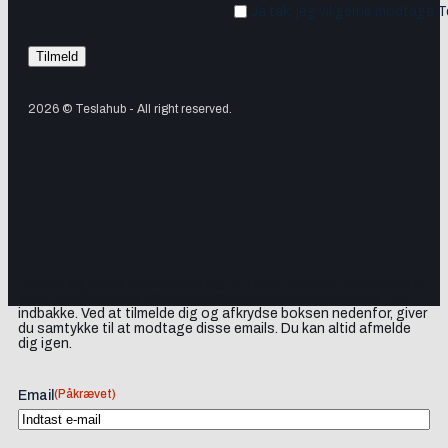
Ja tak, jeg vil gerne modtage 
2026 © Teslahub - All right reserved.
Tilmeld dig vores nyhedsbrev og få Tesla-nyheder, opdateringer
samt lejlighedsvise tilbud og produktanbefalinger direkte i din
indbakke. Ved at tilmelde dig og afkrydse boksen nedenfor, giver
du samtykke til at modtage disse emails. Du kan altid afmelde
dig igen.
(Påkrævet)
Email