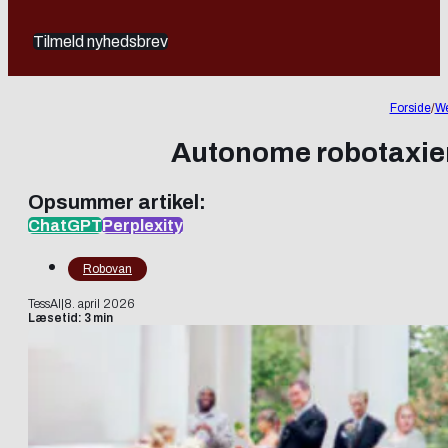
Tilmeld nyhedsbrev
Forside
/
We
Autonome robotaxier 
Opsummer artikel:
ChatGPT
Perplexity
Robovan
TessAI
|
8. april 2026
Læsetid: 3 min