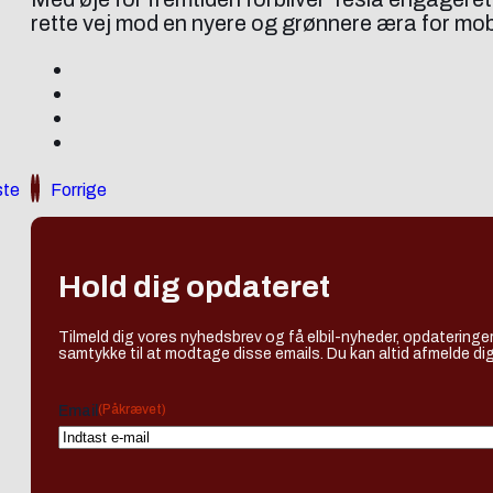
rette vej mod en nyere og grønnere æra for mobi
te
Forrige
Hold dig opdateret
Tilmeld dig vores nyhedsbrev og få elbil-nyheder, opdateringer
samtykke til at modtage disse emails. Du kan altid afmelde dig
(Påkrævet)
Email