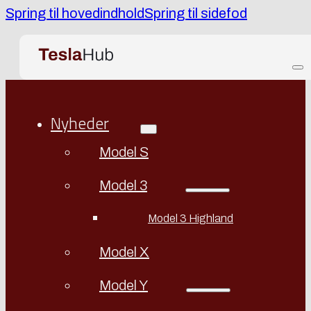
Spring til hovedindhold
Spring til sidefod
Nyheder
Model S
Model 3
Model 3 Highland
Model X
Model Y