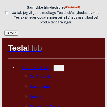
(Påkrævet)
Samtykke til nyhedsbrev
Ja tak, jeg vil gerne modtage Teslahub's nyhedsbrev med
Tesla-nyheder, opdateringer og lejlighedsvise tilbud og
produktanbefalinger.
Tesla
Hub
Om Teslahub
Om Teslahub
Samarbejde
Kontakt
Få rabat på Tesla