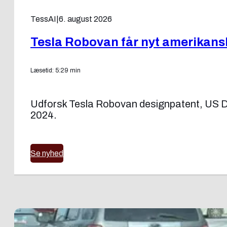
TessAI
|
6. august 2026
Tesla Robovan får nyt amerikans
Læsetid: 5:29 min
Udforsk Tesla Robovan designpatent, US D1
2024.
Se nyhed